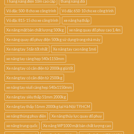
Thang nâng điện 10m cao cấp
thang nâng đôi
Vỏ đặc 500-8 cho xe công trình
Vỏ đặc 650-10 cho xe công trình
Vỏ đặc 815-15 cho xe công trình
xe nâng hạ thấp
Xe nâng mặt bàn chất lượng 500kg
xe nâng quay đổ phuy cao 1.4m
Xe nâng quay đổ phuy điện 500kg sử dụng trong nhà máy
Xe nâng tay 5 tấn tốt nhất
Xe nâng tay cao nâng 1m6
xe nâng tay càng hẹp 540x1150mm
Xe nâng tay có cân điện tử 2000kg giá tốt
Xe nâng tay có cân điện tử 2500kg
xe nâng tay niuli càng hẹp 540x1150mm
Xe nâng tay siêu thấp 51mm 2000kg
Xe nâng tay thấp 51mm 2000kg tại Hà Nội/TP.HCM
xe nâng thùng phuy điện
Xe nâng thủy lực quay đổ phuy
xe nâng trung quốc
Xe nâng WP1000 mặt bàn chất lượng cao