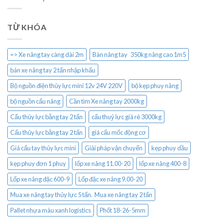
TỪ KHÓA
=> Xe nâng tay càng dài 2m
Bàn nâng tay 350kg nâng cao 1m5
bán xe nâng tay 2 tấn nhập khẩu
Bộ nguồn điện thủy lực mini 12v 24V 220V
bộ kẹp phuy nâng
bộ nguồn cẩu nâng
Cần tìm Xe nâng tay 2000kg
Cẩu thủy lực bằng tay 2 tấn
cẩu thuỷ lực giá rẻ 3000kg
Cẩu thủy lực bằng tay 2 tấn
giá cẩu mốc động cơ
Giá cẩu tay thủy lực mini
Giải pháp vận chuyển
kẹp phuy dầu
kẹp phuy đơn 1 phuy
lốp xe nâng 11.00-20
lốp xe nâng 400-8
Lốp xe nâng đặc 600-9
Lốp đặc xe nâng 9.00-20
Mua xe nâng tay thủy lực 5 tấn. Mua xe nâng tay 2 tấn
Pallet nhựa màu xanh logistics
Phốt 18-26-5mm