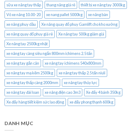
sữa xe nâng tay thấp
thang nâng giá rẻ
thiết bị xe nâng tay 3000kg
Vỏ xe nâng 10.00-20
xe nang pallet 5000kg
xe nâng bàn
xe nâng phuy dầu
Xe nâng quay đổ phuy Gamlift cho kho xưởng
xe nâng quay đổ phuy giá rẻ
Xe nâng tay 500kg giảm giá
Xe nâng tay 2500kg nhật
xe nâng tay càng siêu ngắn 800mm ichimens 2.5 tấn
xe nâng tay gắn cân
xe nâng tay ichimens 540x800mm
xe nâng tay mạ kẽm 2500kg
xe nâng tay thấp 2.5 tấn niuli
xe nâng tay thấp càng 2000mm
xe nâng tay thủy lực
xe nâng tay đài loan
xe nâng điện cao 3m3
Xe đẩy 4 bánh 350kg
Xe đẩy hàng tiết kiệm sức lao động
xe đẩy phong thạnh 600kg
DANH MỤC