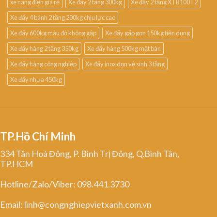
xe nâng điện giá rẻ
Xe đẩy 2 tầng 300kg
Xe đẩy 2 tầng XTB100T2
Xe đẩy 4 bánh 2 tầng 200kg chịu lực cao
Xe đẩy 600kg màu đỏ không gập
Xe đẩy gấp gọn 150kg tiện dụng
Xe đẩy hàng 2 tầng 350kg
Xe đẩy hàng 500kg mặt bàn
Xe đẩy hàng công nghiệp
Xe đẩy inox dọn vệ sinh 3 tầng
Xe đẩy nhựa 450kg
TP.Hồ Chí Minh
334 Tân Hoà Đông, P. Bình Trị Đông, Q.Bình Tân,
TP.HCM
Hotline/Zalo/Viber: 098.441.3730
Email: linh@congnghiepvietxanh.com.vn