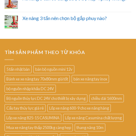
Xe nâng 3 tấn nên chọn bộ gắp phuy nào?
TÌM SẢN PHẨM THEO TỪ KHÓA
5 tấn nhật bản
bán bộ nguồn mini 12v
Bánh xe xe nâng tay 70x80mm giá tốt
bán xe nâng tay inox
bộ nguồn nhập khẩu DC 24V
Bộ nguồn thủy lực DC 24V cho thiết bị xây dựng
chiều dài 1600mm
Cẩu tay thủy lực giá rẻ
Lốp xe nâng 600-9 cho xe nâng hàng
Lốp xe nâng 825-15 CASUMINA
Lốp xe nâng Casumina chất lượng
Mua xe nâng tay thấp 2500kg càng hẹp
thang nâng 10m