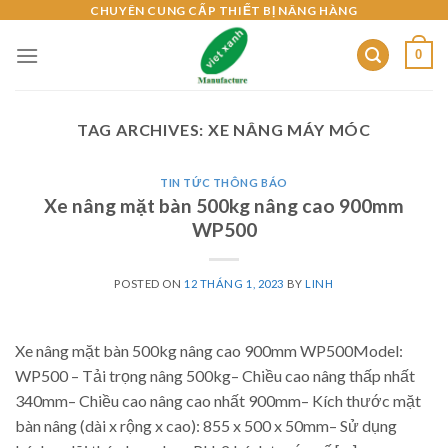
Skip
CHUYÊN CUNG CẤP THIẾT BỊ NÂNG HÀNG
to
0
content
TAG ARCHIVES:
XE NÂNG MÁY MÓC
TIN TỨC THÔNG BÁO
Xe nâng mặt bàn 500kg nâng cao 900mm
WP500
POSTED ON
12 THÁNG 1, 2023
BY
LINH
Xe nâng mặt bàn 500kg nâng cao 900mm WP500Model:
WP500 – Tải trọng nâng 500kg– Chiều cao nâng thấp nhất
340mm– Chiều cao nâng cao nhất 900mm– Kích thước mặt
bàn nâng (dài x rộng x cao): 855 x 500 x 50mm– Sử dụng