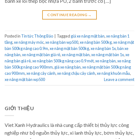
bánh xe lõi thép bọc nhựa PU, 2 bánh trước cố […]
CONTINUE READING
→
Posted in
Tin tức Thông Báo
|
Tagged
giá xe nâng mặt bàn
,
xe nâng bàn 1
tầng
,
xe nâng máy móc
,
xe nâng bàn wp500
,
xe nâng bàn 500kg
,
xe nâng mặt
bàn 500kg nâng cao 0.9m
,
xe nâng mặt bàn 500kg
,
xe nâng bàn 1x
,
bán xe
nâng bàn
,
xe nâng mặt bàn giá rẻ
,
xe nâng mặt bàn
,
xe nâng mặt bàn 1x
,
xe
nâng bàn giá rẻ
,
xe nâng bàn 500kg nâng cao 0.9 mét
,
xe nâng bàn
,
xe nâng
bàn 500kg nâng cao 900mm
,
giá xe nâng bàn
,
xe nâng mặt bàn 500kg nâng
cao 900mm
,
xe nâng cây cảnh
,
xe nâng chậu cây cảnh
,
xe nâng khuôn mẫu
,
xe nâng mặt bàn wp500
Leave a comment
GIỚI THIỆU
Viet Xanh Hydraulics là nhà cung cấp thiết bị thủy lực công
nghiệp như bộ nguồn thủy lực, xi lanh thủy lực, bơm thủy lực,