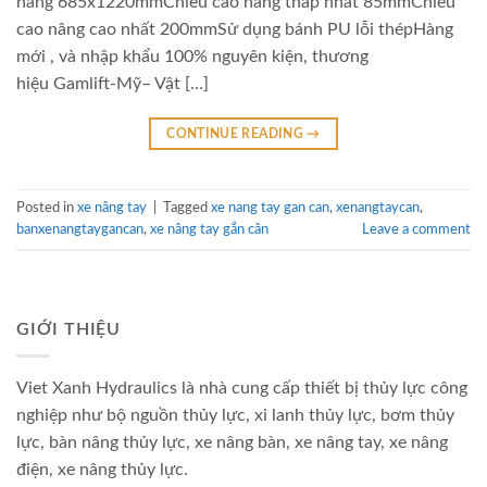
nâng 685x1220mmChiều cao nâng thấp nhất 85mmChiều
cao nâng cao nhất 200mmSử dụng bánh PU lỗi thépHàng
mới , và nhập khẩu 100% nguyên kiện, thương
hiệu Gamlift-Mỹ– Vật […]
CONTINUE READING
→
Posted in
xe nâng tay
|
Tagged
xe nang tay gan can
,
xenangtaycan
,
banxenangtaygancan
,
xe nâng tay gắn cân
Leave a comment
GIỚI THIỆU
Viet Xanh Hydraulics là nhà cung cấp thiết bị thủy lực công
nghiệp như bộ nguồn thủy lực, xi lanh thủy lực, bơm thủy
lực, bàn nâng thủy lực, xe nâng bàn, xe nâng tay, xe nâng
điện, xe nâng thủy lực.