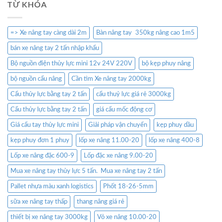
TỪ KHÓA
=> Xe nâng tay càng dài 2m
Bàn nâng tay 350kg nâng cao 1m5
bán xe nâng tay 2 tấn nhập khẩu
Bộ nguồn điện thủy lực mini 12v 24V 220V
bộ kẹp phuy nâng
bộ nguồn cẩu nâng
Cần tìm Xe nâng tay 2000kg
Cẩu thủy lực bằng tay 2 tấn
cẩu thuỷ lực giá rẻ 3000kg
Cẩu thủy lực bằng tay 2 tấn
giá cẩu mốc động cơ
Giá cẩu tay thủy lực mini
Giải pháp vận chuyển
kẹp phuy dầu
kẹp phuy đơn 1 phuy
lốp xe nâng 11.00-20
lốp xe nâng 400-8
Lốp xe nâng đặc 600-9
Lốp đặc xe nâng 9.00-20
Mua xe nâng tay thủy lực 5 tấn. Mua xe nâng tay 2 tấn
Pallet nhựa màu xanh logistics
Phốt 18-26-5mm
sữa xe nâng tay thấp
thang nâng giá rẻ
thiết bị xe nâng tay 3000kg
Vỏ xe nâng 10.00-20