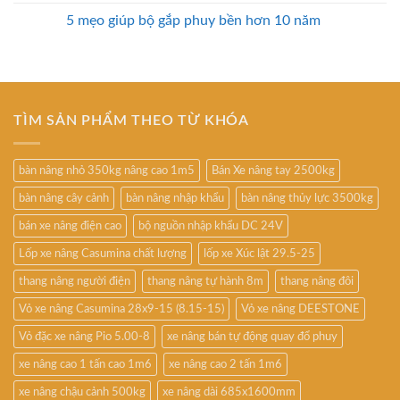
5 mẹo giúp bộ gắp phuy bền hơn 10 năm
TÌM SẢN PHẨM THEO TỪ KHÓA
bàn nâng nhỏ 350kg nâng cao 1m5
Bán Xe nâng tay 2500kg
bàn nâng cây cảnh
bàn nâng nhập khẩu
bàn nâng thủy lực 3500kg
bán xe nâng điện cao
bộ nguồn nhập khẩu DC 24V
Lốp xe nâng Casumina chất lượng
lốp xe Xúc lật 29.5-25
thang nâng người điện
thang nâng tự hành 8m
thang nâng đôi
Vỏ xe nâng Casumina 28x9-15 (8.15-15)
Vỏ xe nâng DEESTONE
Vỏ đặc xe nâng Pio 5.00-8
xe nâng bán tự động quay đổ phuy
xe nâng cao 1 tấn cao 1m6
xe nâng cao 2 tấn 1m6
xe nâng chậu cảnh 500kg
xe nâng dài 685x1600mm