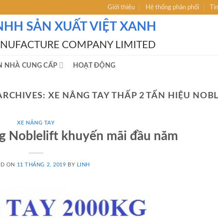
Giới thiệu
Hệ thống phân phối
Ti
NHH SẢN XUẤT VIỆT XANH
ANUFACTURE COMPANY LIMITED
N NHÀ CUNG CẤP
HOẠT ĐỘNG
ARCHIVES:
XE NÂNG TAY THẤP 2 TẤN HIỆU NOBL
XE NÂNG TAY
g Noblelift khuyến mãi đầu năm
ED ON
11 THÁNG 2, 2019
BY
LINH