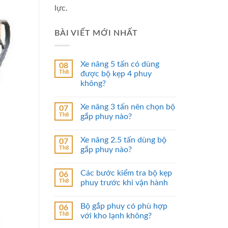
lực.
BÀI VIẾT MỚI NHẤT
Xe nâng 5 tấn có dùng
08
Th8
được bộ kẹp 4 phuy
không?
Xe nâng 3 tấn nên chọn bộ
07
Th8
gắp phuy nào?
Xe nâng 2.5 tấn dùng bộ
07
Th8
gắp phuy nào?
Các bước kiểm tra bộ kẹp
06
Th8
phuy trước khi vận hành
Bộ gắp phuy có phù hợp
06
Th8
với kho lạnh không?