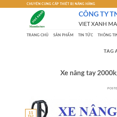
Skip
CHUYÊN CUNG CẤP THIẾT BỊ NÂNG HÀNG
to
CÔNG TY T
content
VIET XANH M
TRANG CHỦ
SẢN PHẨM
TIN TỨC
THÔNG TI
TAG 
Xe nâng tay 2000k
POST
11
Th2