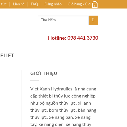
n tức
Liên hệ
FAQ
Đăng nhập
Giỏ hàng /
0
₫
0
Tìm
kiếm:
Hotline: 098 441 3730
ELIFT
GIỚI THIỆU
Viet Xanh Hydraulics là nhà cung
cấp thiết bị thủy lực công nghiệp
như bộ nguồn thủy lực, xi lanh
thủy lực, bơm thủy lực, bàn nâng
thủy lực, xe nâng bàn, xe nâng
tay, xe nâng điện, xe nâng thủy