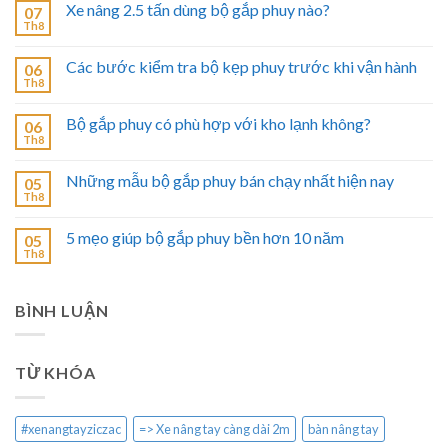
Xe nâng 2.5 tấn dùng bộ gắp phuy nào?
07
Th8
Các bước kiểm tra bộ kẹp phuy trước khi vận hành
06
Th8
Bộ gắp phuy có phù hợp với kho lạnh không?
06
Th8
Những mẫu bộ gắp phuy bán chạy nhất hiện nay
05
Th8
5 mẹo giúp bộ gắp phuy bền hơn 10 năm
05
Th8
BÌNH LUẬN
TỪ KHÓA
#xenangtayziczac
=> Xe nâng tay càng dài 2m
bàn nâng tay