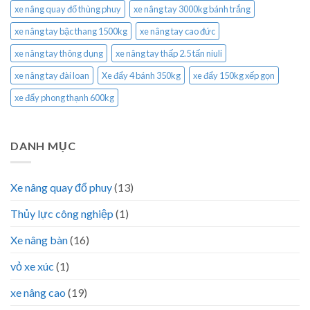
xe nâng quay đổ thùng phuy
xe nâng tay 3000kg bánh trắng
xe nâng tay bậc thang 1500kg
xe nâng tay cao đức
xe nâng tay thông dụng
xe nâng tay thấp 2.5 tấn niuli
xe nâng tay đài loan
Xe đẩy 4 bánh 350kg
xe đẩy 150kg xếp gọn
xe đẩy phong thạnh 600kg
DANH MỤC
Xe nâng quay đổ phuy
(13)
Thủy lực công nghiệp
(1)
Xe nâng bàn
(16)
vỏ xe xúc
(1)
xe nâng cao
(19)