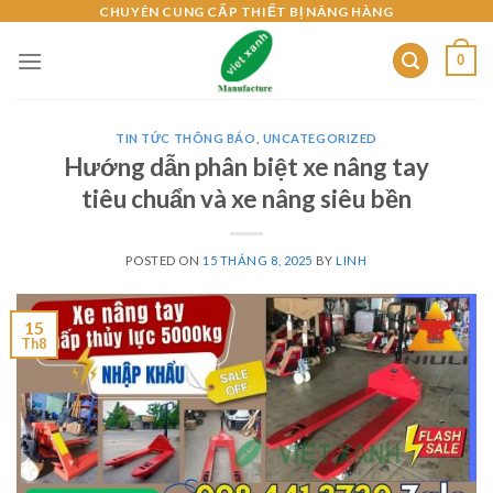
Skip
CHUYÊN CUNG CẤP THIẾT BỊ NÂNG HÀNG
to
0
content
TIN TỨC THÔNG BÁO
,
UNCATEGORIZED
Hướng dẫn phân biệt xe nâng tay
tiêu chuẩn và xe nâng siêu bền
POSTED ON
15 THÁNG 8, 2025
BY
LINH
15
Th8