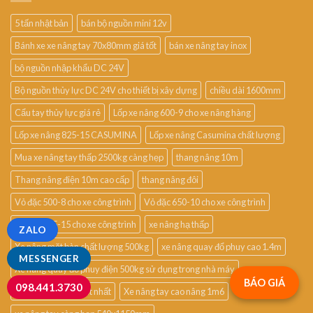
5 tấn nhật bản
bán bộ nguồn mini 12v
Bánh xe xe nâng tay 70x80mm giá tốt
bán xe nâng tay inox
bộ nguồn nhập khẩu DC 24V
Bộ nguồn thủy lực DC 24V cho thiết bị xây dựng
chiều dài 1600mm
Cẩu tay thủy lực giá rẻ
Lốp xe nâng 600-9 cho xe nâng hàng
Lốp xe nâng 825-15 CASUMINA
Lốp xe nâng Casumina chất lượng
Mua xe nâng tay thấp 2500kg càng hẹp
thang nâng 10m
Thang nâng điện 10m cao cấp
thang nâng đôi
Vỏ đặc 500-8 cho xe công trình
Vỏ đặc 650-10 cho xe công trình
Vỏ đặc 815-15 cho xe công trình
xe nâng hạ thấp
ZALO
Xe nâng mặt bàn chất lượng 500kg
xe nâng quay đổ phuy cao 1.4m
MESSENGER
Xe nâng quay đổ phuy điện 500kg sử dụng trong nhà máy
BÁO GIÁ
098.441.3730
Xe nâng tay 5 tấn tốt nhất
Xe nâng tay cao nâng 1m6