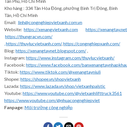
Tân Phú, Hồ Chí Minh
Kho hàng : 334 Tân Hòa Đông, phường Bình Trị Đông, Bình
Tân, Hồ Chí Minh
Email:
linh@congnghiepvietxanh.com.vn
Website:
https://xenangvietxanh.com
https://xenangtay.net
https://thungracvn.com/
,
https://thuylucvietxanh.com/
,
https://congnghiepxanh.com/
Blog:
https://xenangtaynet.blogspot.com/
,
Instagram:
https://www.instagram.com/thuylucvietxanh/
Facebook:
https://www.facebook.com/banxenangtaynhapkha
Tiktok:
https://www.tiktok.com/@xenangtayniuli
Shopee:
https://shopee.vn/shopvietxanh
Lazada:
https://www.lazada.vn/shop/vietxanhpalstic
Youtube:
https://www.youtube.com/@vietxanhlifttruck3561
https://www.youtube.com/@nhuacongnghiepviet
Fanpage:
Môi trường công nghiệp