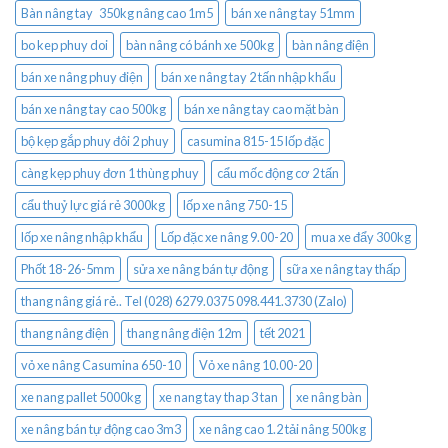
Bàn nâng tay 350kg nâng cao 1m5
bán xe nâng tay 51mm
bo kep phuy doi
bàn nâng có bánh xe 500kg
bàn nâng điện
bán xe nâng phuy điện
bán xe nâng tay 2 tấn nhập khẩu
bán xe nâng tay cao 500kg
bán xe nâng tay cao mặt bàn
bộ kẹp gắp phuy đôi 2 phuy
casumina 815-15 lốp đặc
càng kẹp phuy đơn 1 thùng phuy
cẩu mốc động cơ 2 tấn
cẩu thuỷ lực giá rẻ 3000kg
lốp xe nâng 750-15
lốp xe nâng nhập khẩu
Lốp đặc xe nâng 9.00-20
mua xe đẩy 300kg
Phốt 18-26-5mm
sửa xe nâng bán tự động
sữa xe nâng tay thấp
thang nâng giá rẻ.. Tel (028) 6279.0375 098.441.3730 (Zalo)
thang nâng điện
thang nâng điện 12m
tết 2021
vỏ xe nâng Casumina 650-10
Vỏ xe nâng 10.00-20
xe nang pallet 5000kg
xe nang tay thap 3 tan
xe nâng bàn
xe nâng bán tự động cao 3m3
xe nâng cao 1.2 tải nâng 500kg