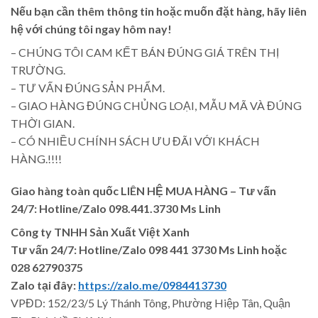
Nếu bạn cần thêm thông tin hoặc muốn đặt hàng, hãy liên
hệ với chúng tôi ngay hôm nay!
– CHÚNG TÔI CAM KẾT BÁN ĐÚNG GIÁ TRÊN THỊ
TRƯỜNG.
– TƯ VẤN ĐÚNG SẢN PHẨM.
– GIAO HÀNG ĐÚNG CHỦNG LOẠI, MẪU MÃ VÀ ĐÚNG
THỜI GIAN.
– CÓ NHIỀU CHÍNH SÁCH ƯU ĐÃI VỚI KHÁCH
HÀNG.!!!!
Giao hàng toàn quốc LIÊN HỆ MUA HÀNG
– Tư vấn
24/7: Hotline/Zalo 098.441.3730 Ms Linh
Công ty TNHH Sản Xuất Việt Xanh
Tư vấn 24/7: Hotline
/Zalo
098 441 3730
Ms Linh
hoặc
028 62790375
Zalo tại đây:
https://zalo.me/0984413730
VPĐD: 152/23/5 Lý Thánh Tông, Phường Hiệp Tân, Quận