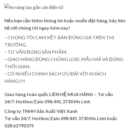
Nếu bạn cần thêm thông tin hoặc muốn đặt hàng, hãy liên
hệ với chúng tôi ngay hôm nay!
– CHÚNG TÔI CAM KẾT BÁN ĐÚNG GIÁ TRÊN THỊ
TRƯỜNG.
– TƯ VẤN ĐÚNG SẢN PHẨM.
– GIAO HÀNG ĐÚNG CHỦNG LOẠI, MẪU MÃ VÀ ĐÚNG
THỜI GIAN.
– CÓ NHIỀU CHÍNH SÁCH ƯU ĐÃI VỚI KHÁCH
HÀNG.!!!!
Giao hàng toàn quốc LIÊN HỆ MUA HÀNG
– Tư vấn
24/7: Hotline/Zalo 098.441.3730 Ms Linh
Công ty TNHH Sản Xuất Việt Xanh
Tư vấn 24/7: Hotline
/Zalo
098 441 3730
Ms Linh
hoặc
028 62790375