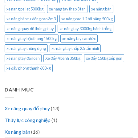
xe nang pallet 5000kg
xe nang tay thap 3 tan
xe nâng bàn
xe nâng bán tự động cao 3m3
xe nâng cao 1.2 tải nâng 500kg
xe nâng quay đổ thùng phuy
xe nâng tay 3000kg bánh trắng
xe nâng tay bậc thang 1500kg
xe nâng tay cao đức
xe nâng tay thông dụng
xe nâng tay thấp 2.5 tấn niuli
xe nâng tay đài loan
Xe đẩy 4 bánh 350kg
xe đẩy 150kg xếp gọn
xe đẩy phong thạnh 600kg
DANH MỤC
Xe nâng quay đổ phuy
(13)
Thủy lực công nghiệp
(1)
Xe nâng bàn
(16)