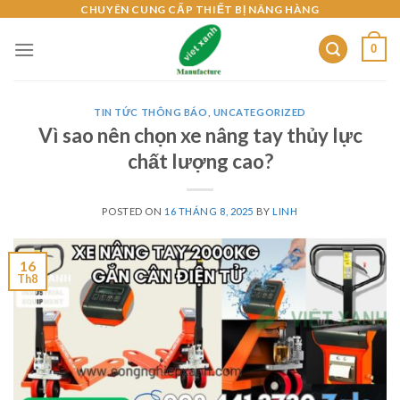
Skip
CHUYÊN CUNG CẤP THIẾT BỊ NÂNG HÀNG
to
0
content
TIN TỨC THÔNG BÁO
,
UNCATEGORIZED
Vì sao nên chọn xe nâng tay thủy lực
chất lượng cao?
POSTED ON
16 THÁNG 8, 2025
BY
LINH
16
Th8