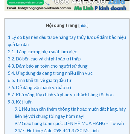
Nội dung trang
[
hide
]
1
Lý do bạn nên đầu tư xe nâng tay thủy lực để đảm bảo hiệu
quả lâu dài
2
1. Tăng cường hiệu suất làm việc
3
2. Độ bền cao và chi phí bảo trì thấp
4
3. Đảm bảo an toàn cho người sử dụng
5
4. Ứng dụng đa dạng trong nhiều lĩnh vực
6
5. Tính khả thi về giá trị đầu tư
7
6. Dễ dàng vận hành và bảo trì
8
7. Khả năng tùy chỉnh và phục vụ khách hàng tốt hơn
9
8. Kết luận
9.1
Nếu bạn cần thêm thông tin hoặc muốn đặt hàng, hãy
liên hệ với chúng tôi ngay hôm nay!
9.2
Giao hàng toàn quốc LIÊN HỆ MUA HÀNG – Tư vấn
24/7: Hotline/Zalo 098.441.3730 Ms Linh