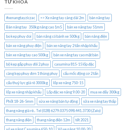
TỪ KHÓA
#xenangtayziczac
=> Xe nâng tay càng dài 2m
bàn nâng tay
Bàn nâng tay 350kg nâng cao 1m5
bán xe nâng tay 51mm
bo kep phuy doi
bàn nâng có bánh xe 500kg
bàn nâng điện
bán xe nâng phuy điện
bán xe nâng tay 2 tấn nhập khẩu
bán xe nâng tay cao 500kg
bán xe nâng tay cao mặt bàn
bộ kẹp gắp phuy đôi 2 phuy
casumina 815-15 lốp đặc
càng kẹp phuy đơn 1 thùng phuy
cẩu mốc động cơ 2 tấn
cẩu thuỷ lực giá rẻ 3000kg
lốp xe nâng 750-15
lốp xe nâng nhập khẩu
Lốp đặc xe nâng 9.00-20
mua xe đẩy 300kg
Phốt 18-26-5mm
sửa xe nâng bán tự động
sữa xe nâng tay thấp
thang nâng giá rẻ.. Tel (028) 6279.0375 098.441.3730 (Zalo)
thang nâng điện
thang nâng điện 12m
tết 2021
vỏ xe nâng Casumina 650-10
Vỏ xe nâng 10.00-20