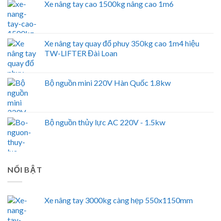
Xe nâng tay cao 1500kg nâng cao 1m6
Xe nâng tay quay đổ phuy 350kg cao 1m4 hiệu
TW-LIFTER Đài Loan
Bộ nguồn mini 220V Hàn Quốc 1.8kw
Bộ nguồn thủy lực AC 220V - 1.5kw
NỔI BẬT
Xe nâng tay 3000kg càng hẹp 550x1150mm