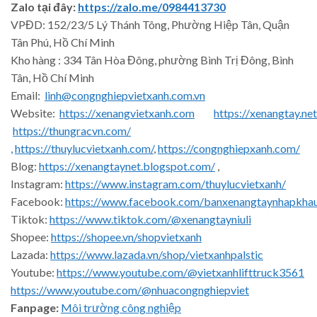
Zalo tại đây:
https://zalo.me/0984413730
VPĐD: 152/23/5 Lý Thánh Tông, Phường Hiệp Tân, Quận
Tân Phú, Hồ Chí Minh
Kho hàng : 334 Tân Hòa Đông, phường Bình Trị Đông, Bình
Tân, Hồ Chí Minh
Email:
linh@congnghiepvietxanh.com.vn
Website:
https://xenangvietxanh.com
https://xenangtay.net
https://thungracvn.com/
,
https://thuylucvietxanh.com/
,
https://congnghiepxanh.com/
Blog:
https://xenangtaynet.blogspot.com/
,
Instagram:
https://www.instagram.com/thuylucvietxanh/
Facebook:
https://www.facebook.com/banxenangtaynhapkha
Tiktok:
https://www.tiktok.com/@xenangtayniuli
Shopee:
https://shopee.vn/shopvietxanh
Lazada:
https://www.lazada.vn/shop/vietxanhpalstic
Youtube:
https://www.youtube.com/@vietxanhlifttruck3561
https://www.youtube.com/@nhuacongnghiepviet
Fanpage:
Môi trường công nghiệp