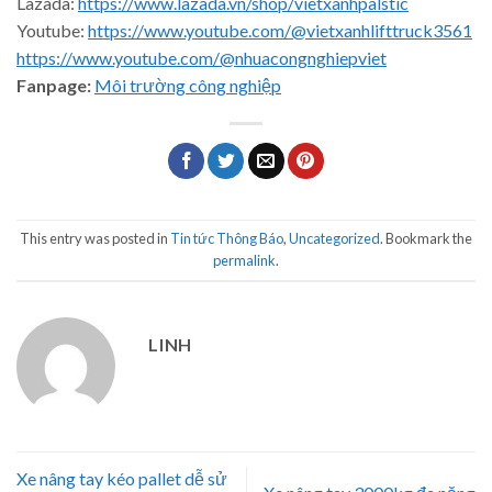
Lazada:
https://www.lazada.vn/shop/vietxanhpalstic
Youtube:
https://www.youtube.com/@vietxanhlifttruck3561
https://www.youtube.com/@nhuacongnghiepviet
Fanpage:
Môi trường công nghiệp
This entry was posted in
Tin tức Thông Báo
,
Uncategorized
. Bookmark the
permalink
.
LINH
Xe nâng tay kéo pallet dễ sử