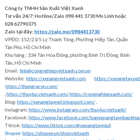
Công ty TNHH Sản Xuất Việt Xanh
Tư vấn 24/7: Hotline
/Zalo
098 441 3730
Ms Linh
hoặc
028 62790375
Zalo tại đây:
https://zalo.me/0984413730
VPĐD: 152/23/5 Lý Thánh Tông, Phường Hiệp Tân, Quận
Tân Phú, Hồ Chí Minh
Kho hàng : 334 Tân Hòa Đông, phường Bình Trị Đông, Bình
Tân, Hồ Chí Minh
Email:
linh@congnghiepvietxanh.com.vn
Website:
https://xenangvietxanh.com
https://xenangtay.net
https://thungracvn.com/
,
https://thuylucvietxanh.com/
,
https://congnghiepxanh.com/
Blog:
https://xenangtaynet.blogspot.com/
,
Instagram:
https://www.instagram.com/thuylucvietxanh/
Facebook:
https://www.facebook.com/banxenangtaynhapkha
Tiktok:
https://www.tiktok.com/@xenangtayniuli
Shopee:
https://shopee.vn/shopvietxanh