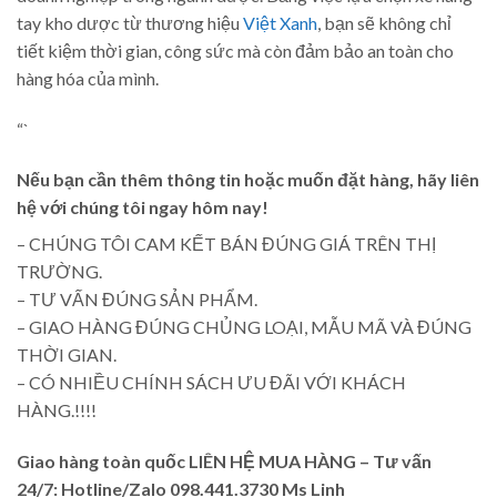
tay kho dược từ thương hiệu
Việt Xanh
, bạn sẽ không chỉ
tiết kiệm thời gian, công sức mà còn đảm bảo an toàn cho
hàng hóa của mình.
“`
Nếu bạn cần thêm thông tin hoặc muốn đặt hàng, hãy liên
hệ với chúng tôi ngay hôm nay!
– CHÚNG TÔI CAM KẾT BÁN ĐÚNG GIÁ TRÊN THỊ
TRƯỜNG.
– TƯ VẤN ĐÚNG SẢN PHẨM.
– GIAO HÀNG ĐÚNG CHỦNG LOẠI, MẪU MÃ VÀ ĐÚNG
THỜI GIAN.
– CÓ NHIỀU CHÍNH SÁCH ƯU ĐÃI VỚI KHÁCH
HÀNG.!!!!
Giao hàng toàn quốc LIÊN HỆ MUA HÀNG
– Tư vấn
24/7: Hotline/Zalo 098.441.3730 Ms Linh