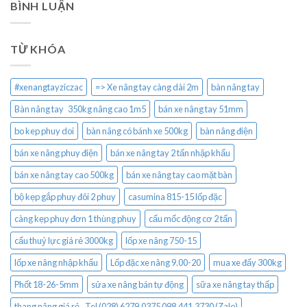
BÌNH LUẬN
TỪ KHÓA
#xenangtayziczac
=> Xe nâng tay càng dài 2m
bàn nâng tay
Bàn nâng tay 350kg nâng cao 1m5
bán xe nâng tay 51mm
bo kep phuy doi
bàn nâng có bánh xe 500kg
bàn nâng điện
bán xe nâng phuy điện
bán xe nâng tay 2 tấn nhập khẩu
bán xe nâng tay cao 500kg
bán xe nâng tay cao mặt bàn
bộ kẹp gắp phuy đôi 2 phuy
casumina 815-15 lốp đặc
càng kẹp phuy đơn 1 thùng phuy
cẩu mốc động cơ 2 tấn
cẩu thuỷ lực giá rẻ 3000kg
lốp xe nâng 750-15
lốp xe nâng nhập khẩu
Lốp đặc xe nâng 9.00-20
mua xe đẩy 300kg
Phốt 18-26-5mm
sửa xe nâng bán tự động
sữa xe nâng tay thấp
thang nâng giá rẻ.. Tel (028) 6279.0375 098.441.3730 (Zalo)