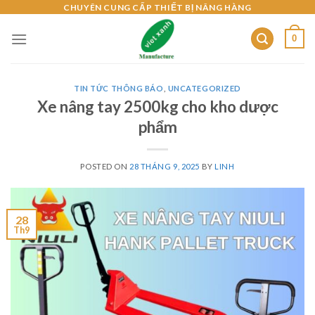
Skip
CHUYÊN CUNG CẤP THIẾT BỊ NÂNG HÀNG
to
0
content
TIN TỨC THÔNG BÁO
,
UNCATEGORIZED
Xe nâng tay 2500kg cho kho dược
phẩm
POSTED ON
28 THÁNG 9, 2025
BY
LINH
28
Th9