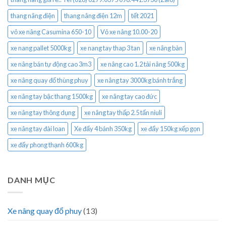
thang nâng điện
thang nâng điện 12m
tết 2021
vỏ xe nâng Casumina 650-10
Vỏ xe nâng 10.00-20
xe nang pallet 5000kg
xe nang tay thap 3 tan
xe nâng bàn
xe nâng bán tự động cao 3m3
xe nâng cao 1.2 tải nâng 500kg
xe nâng quay đổ thùng phuy
xe nâng tay 3000kg bánh trắng
xe nâng tay bậc thang 1500kg
xe nâng tay cao đức
xe nâng tay thông dụng
xe nâng tay thấp 2.5 tấn niuli
xe nâng tay đài loan
Xe đẩy 4 bánh 350kg
xe đẩy 150kg xếp gọn
xe đẩy phong thạnh 600kg
DANH MỤC
Xe nâng quay đổ phuy
(13)