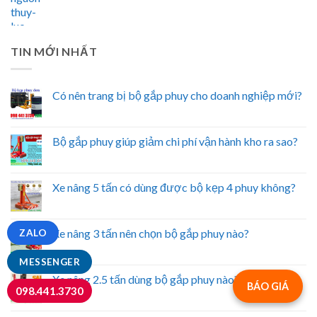
TIN MỚI NHẤT
Có nên trang bị bộ gắp phuy cho doanh nghiệp mới?
Bộ gắp phuy giúp giảm chi phí vận hành kho ra sao?
Xe nâng 5 tấn có dùng được bộ kẹp 4 phuy không?
Xe nâng 3 tấn nên chọn bộ gắp phuy nào?
ZALO
MESSENGER
Xe nâng 2.5 tấn dùng bộ gắp phuy nào?
BÁO GIÁ
098.441.3730