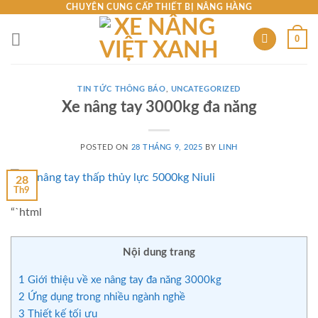
Skip
CHUYÊN CUNG CẤP THIẾT BỊ NÂNG HÀNG
to
0
content
TIN TỨC THÔNG BÁO
,
UNCATEGORIZED
Xe nâng tay 3000kg đa năng
POSTED ON
28 THÁNG 9, 2025
BY
LINH
28
Th9
“`html
Nội dung trang
1
Giới thiệu về xe nâng tay đa năng 3000kg
2
Ứng dụng trong nhiều ngành nghề
3
Thiết kế tối ưu