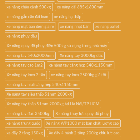
xe nâng chậu cảnh 500kg
xe nâng dài 685x1600mm
xe nâng gắn cân đài loan
xe nâng hạ thấp
xe nâng mặt bàn điện giá rẻ
xe nâng nhật bản
xe nâng pallet
xe nâng phuy dầu
Xe nâng quay đổ phuy điện 500kg sử dụng trong nhà máy
xe nâng tay 540x2000mm
Xe nâng tay 3000kg đức
xe nâng tay cao 1m2
xe nâng tay càng hẹp 540x1150mm
Xe nâng tay inox 2 tấn
xe nâng tay inox 2500kg giá tốt
xe nâng tay niuli càng hẹp 540x1150mm
Xe nâng tay siêu thấp 51mm 2000kg
Xe nâng tay thấp 51mm 2000kg tại Hà Nội/TP.HCM
xe nâng tay đức 3500kg
Xe nâng thủy lực quay đổ phuy
xe nâng trung quốc
Xe nâng WP1000 mặt bàn chất lượng cao
xe đẩy 2 tầng 150kg
Xe đẩy 4 bánh 2 tầng 200kg chịu lực cao