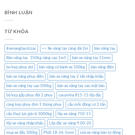
BÌNH LUẬN
TỪ KHÓA
#xenangtayziczac
=> Xe nâng tay càng dài 2m
bàn nâng tay
Bàn nâng tay 350kg nâng cao 1m5
bán xe nâng tay 51mm
bo kep phuy doi
bàn nâng có bánh xe 500kg
bàn nâng điện
bán xe nâng phuy điện
bán xe nâng tay 2 tấn nhập khẩu
bán xe nâng tay cao 500kg
bán xe nâng tay cao mặt bàn
bộ kẹp gắp phuy đôi 2 phuy
casumina 815-15 lốp đặc
càng kẹp phuy đơn 1 thùng phuy
cẩu mốc động cơ 2 tấn
cẩu thuỷ lực giá rẻ 3000kg
lốp xe nâng 750-15
lốp xe nâng nhập khẩu
Lốp đặc xe nâng 9.00-20
mua xe đẩy 300kg
Phốt 18-26-5mm
sửa xe nâng bán tự động