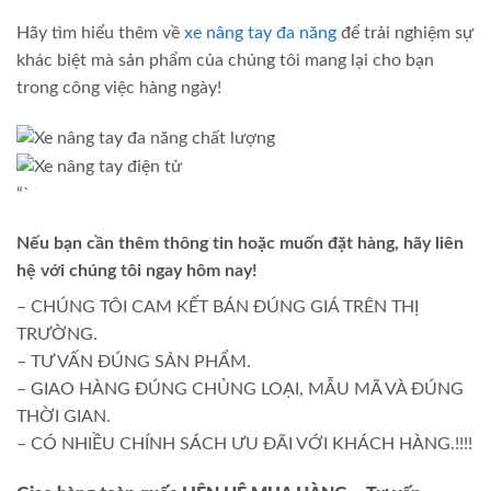
Hãy tìm hiểu thêm về
xe nâng tay đa năng
để trải nghiệm sự
khác biệt mà sản phẩm của chúng tôi mang lại cho bạn
trong công việc hàng ngày!
“`
Nếu bạn cần thêm thông tin hoặc muốn đặt hàng, hãy liên
hệ với chúng tôi ngay hôm nay!
– CHÚNG TÔI CAM KẾT BÁN ĐÚNG GIÁ TRÊN THỊ
TRƯỜNG.
– TƯ VẤN ĐÚNG SẢN PHẨM.
– GIAO HÀNG ĐÚNG CHỦNG LOẠI, MẪU MÃ VÀ ĐÚNG
THỜI GIAN.
– CÓ NHIỀU CHÍNH SÁCH ƯU ĐÃI VỚI KHÁCH HÀNG.!!!!