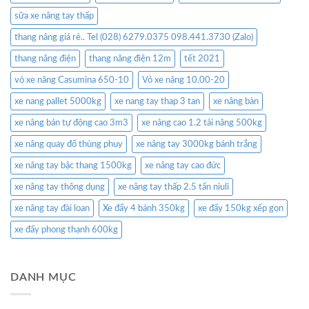
sữa xe nâng tay thấp
thang nâng giá rẻ.. Tel (028) 6279.0375 098.441.3730 (Zalo)
thang nâng điện
thang nâng điện 12m
tết 2021
vỏ xe nâng Casumina 650-10
Vỏ xe nâng 10.00-20
xe nang pallet 5000kg
xe nang tay thap 3 tan
xe nâng bàn
xe nâng bán tự động cao 3m3
xe nâng cao 1.2 tải nâng 500kg
xe nâng quay đổ thùng phuy
xe nâng tay 3000kg bánh trắng
xe nâng tay bậc thang 1500kg
xe nâng tay cao đức
xe nâng tay thông dụng
xe nâng tay thấp 2.5 tấn niuli
xe nâng tay đài loan
Xe đẩy 4 bánh 350kg
xe đẩy 150kg xếp gọn
xe đẩy phong thạnh 600kg
DANH MỤC