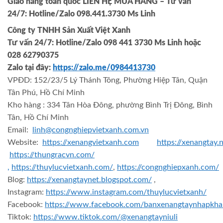
Giao hàng toàn quốc LIÊN HỆ MUA HÀNG
– Tư vấn
24/7: Hotline/Zalo 098.441.3730 Ms Linh
Công ty TNHH Sản Xuất Việt Xanh
Tư vấn 24/7: Hotline
/Zalo
098 441 3730
Ms Linh
hoặc
028 62790375
Zalo tại đây:
https://zalo.me/0984413730
VPĐD: 152/23/5 Lý Thánh Tông, Phường Hiệp Tân, Quận
Tân Phú, Hồ Chí Minh
Kho hàng : 334 Tân Hòa Đông, phường Bình Trị Đông, Bình
Tân, Hồ Chí Minh
Email:
linh@congnghiepvietxanh.com.vn
Website:
https://xenangvietxanh.com
https://xenangtay.
https://thungracvn.com/
,
https://thuylucvietxanh.com/
,
https://congnghiepxanh.com/
Blog:
https://xenangtaynet.blogspot.com/
,
Instagram:
https://www.instagram.com/thuylucvietxanh/
Facebook:
https://www.facebook.com/banxenangtaynhapkha
Tiktok:
https://www.tiktok.com/@xenangtayniuli