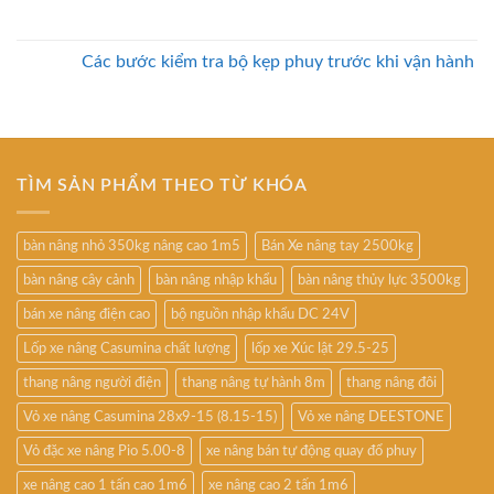
Các bước kiểm tra bộ kẹp phuy trước khi vận hành
TÌM SẢN PHẨM THEO TỪ KHÓA
bàn nâng nhỏ 350kg nâng cao 1m5
Bán Xe nâng tay 2500kg
bàn nâng cây cảnh
bàn nâng nhập khẩu
bàn nâng thủy lực 3500kg
bán xe nâng điện cao
bộ nguồn nhập khẩu DC 24V
Lốp xe nâng Casumina chất lượng
lốp xe Xúc lật 29.5-25
thang nâng người điện
thang nâng tự hành 8m
thang nâng đôi
Vỏ xe nâng Casumina 28x9-15 (8.15-15)
Vỏ xe nâng DEESTONE
Vỏ đặc xe nâng Pio 5.00-8
xe nâng bán tự động quay đổ phuy
xe nâng cao 1 tấn cao 1m6
xe nâng cao 2 tấn 1m6