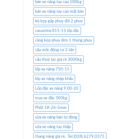
bán xe nâng tay cao 500kg
bán xe nâng tay cao mặt bàn
bộ kẹp gắp phuy đôi 2 phuy
casumina 815-15 lốp đặc
càng kẹp phuy đơn 1 thùng phuy
cẩu mốc động cơ 2 tấn
cẩu thuỷ lực giá rẻ 3000kg
lốp xe nâng 750-15
lốp xe nâng nhập khẩu
Lốp đặc xe nâng 9.00-20
mua xe đẩy 300kg
Phốt 18-26-5mm
sửa xe nâng bán tự động
sữa xe nâng tay thấp
thang nâng giá rẻ.. Tel (028) 6279.0375