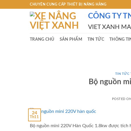
Skip
CHUYÊN CUNG CẤP THIẾT BỊ NÂNG HÀNG
to
CÔNG TY T
content
VIET XANH M
TRANG CHỦ
SẢN PHẨM
TIN TỨC
THÔNG TI
TIN TỨC
Bộ nguồn m
POSTED O
24
Th11
Bộ nguồn mini 220V Hàn Quốc 1.8kw được tích h