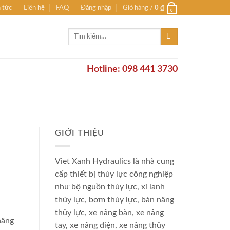
n tức
Liên hệ
FAQ
Đăng nhập
Giỏ hàng /
0
₫
0
Tìm
kiếm:
Hotline: 098 441 3730
GIỚI THIỆU
Viet Xanh Hydraulics là nhà cung
cấp thiết bị thủy lực công nghiệp
như bộ nguồn thủy lực, xi lanh
thủy lực, bơm thủy lực, bàn nâng
thủy lực, xe nâng bàn, xe nâng
nâng
tay, xe nâng điện, xe nâng thủy