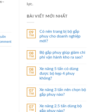
kw–
lực.
BÀI VIẾT MỚI NHẤT
Có nên trang bị bộ gắp
09
Th8
phuy cho doanh nghiệp
guồn
mới?
comment
Bộ gắp phuy giúp giảm chi
08
Th8
phí vận hành kho ra sao?
Xe nâng 5 tấn có dùng
08
Th8
được bộ kẹp 4 phuy
không?
Xe nâng 3 tấn nên chọn bộ
07
Th8
gắp phuy nào?
Xe nâng 2.5 tấn dùng bộ
07
Th8
gắp phuy nào?