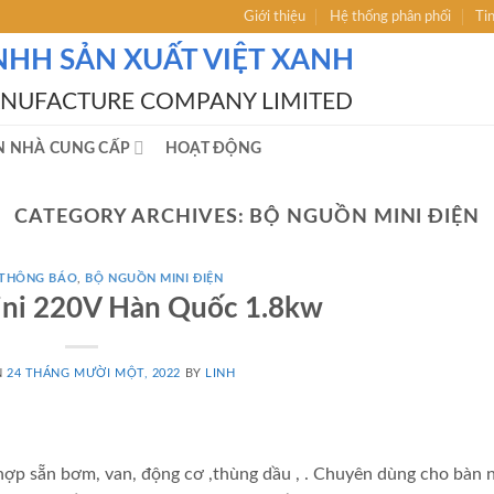
Giới thiệu
Hệ thống phân phối
Ti
NHH SẢN XUẤT VIỆT XANH
ANUFACTURE COMPANY LIMITED
N NHÀ CUNG CẤP
HOẠT ĐỘNG
CATEGORY ARCHIVES:
BỘ NGUỒN MINI ĐIỆN
 THÔNG BÁO
,
BỘ NGUỒN MINI ĐIỆN
ini 220V Hàn Quốc 1.8kw
N
24 THÁNG MƯỜI MỘT, 2022
BY
LINH
ợp sẵn bơm, van, động cơ ,thùng dầu , . Chuyên dùng cho bàn 