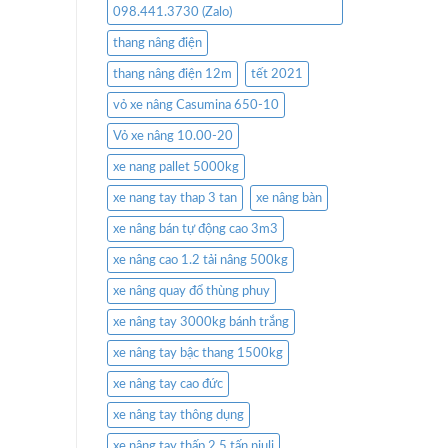
098.441.3730 (Zalo)
thang nâng điện
thang nâng điện 12m
tết 2021
vỏ xe nâng Casumina 650-10
Vỏ xe nâng 10.00-20
xe nang pallet 5000kg
xe nang tay thap 3 tan
xe nâng bàn
xe nâng bán tự động cao 3m3
xe nâng cao 1.2 tải nâng 500kg
xe nâng quay đổ thùng phuy
xe nâng tay 3000kg bánh trắng
xe nâng tay bậc thang 1500kg
xe nâng tay cao đức
xe nâng tay thông dụng
xe nâng tay thấp 2.5 tấn niuli