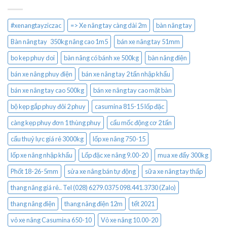
#xenangtayziczac
=> Xe nâng tay càng dài 2m
bàn nâng tay
Bàn nâng tay 350kg nâng cao 1m5
bán xe nâng tay 51mm
bo kep phuy doi
bàn nâng có bánh xe 500kg
bàn nâng điện
bán xe nâng phuy điện
bán xe nâng tay 2 tấn nhập khẩu
bán xe nâng tay cao 500kg
bán xe nâng tay cao mặt bàn
bộ kẹp gắp phuy đôi 2 phuy
casumina 815-15 lốp đặc
càng kẹp phuy đơn 1 thùng phuy
cẩu mốc động cơ 2 tấn
cẩu thuỷ lực giá rẻ 3000kg
lốp xe nâng 750-15
lốp xe nâng nhập khẩu
Lốp đặc xe nâng 9.00-20
mua xe đẩy 300kg
Phốt 18-26-5mm
sửa xe nâng bán tự động
sữa xe nâng tay thấp
thang nâng giá rẻ.. Tel (028) 6279.0375 098.441.3730 (Zalo)
thang nâng điện
thang nâng điện 12m
tết 2021
vỏ xe nâng Casumina 650-10
Vỏ xe nâng 10.00-20