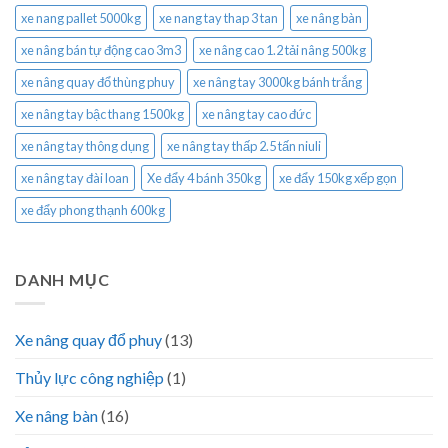
xe nang pallet 5000kg
xe nang tay thap 3 tan
xe nâng bàn
xe nâng bán tự động cao 3m3
xe nâng cao 1.2 tải nâng 500kg
xe nâng quay đổ thùng phuy
xe nâng tay 3000kg bánh trắng
xe nâng tay bậc thang 1500kg
xe nâng tay cao đức
xe nâng tay thông dụng
xe nâng tay thấp 2.5 tấn niuli
xe nâng tay đài loan
Xe đẩy 4 bánh 350kg
xe đẩy 150kg xếp gọn
xe đẩy phong thạnh 600kg
DANH MỤC
Xe nâng quay đổ phuy
(13)
Thủy lực công nghiệp
(1)
Xe nâng bàn
(16)