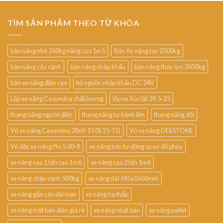
TÌM SẢN PHẨM THEO TỪ KHÓA
bàn nâng nhỏ 350kg nâng cao 1m5
Bán Xe nâng tay 2500kg
bàn nâng cây cảnh
bàn nâng nhập khẩu
bàn nâng thủy lực 3500kg
bán xe nâng điện cao
bộ nguồn nhập khẩu DC 24V
Lốp xe nâng Casumina chất lượng
lốp xe Xúc lật 29.5-25
thang nâng người điện
thang nâng tự hành 8m
thang nâng đôi
Vỏ xe nâng Casumina 28x9-15 (8.15-15)
Vỏ xe nâng DEESTONE
Vỏ đặc xe nâng Pio 5.00-8
xe nâng bán tự động quay đổ phuy
xe nâng cao 1 tấn cao 1m6
xe nâng cao 2 tấn 1m6
xe nâng chậu cảnh 500kg
xe nâng dài 685x1600mm
xe nâng gắn cân đài loan
xe nâng hạ thấp
xe nâng mặt bàn điện giá rẻ
xe nâng nhật bản
xe nâng pallet