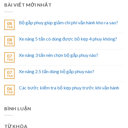
BÀI VIẾT MỚI NHẤT
Bộ gắp phuy giúp giảm chi phí vận hành kho ra sao?
08
Th8
Xe nâng 5 tấn có dùng được bộ kẹp 4 phuy không?
08
Th8
Xe nâng 3 tấn nên chọn bộ gắp phuy nào?
07
Th8
Xe nâng 2.5 tấn dùng bộ gắp phuy nào?
07
Th8
Các bước kiểm tra bộ kẹp phuy trước khi vận hành
06
Th8
BÌNH LUẬN
TỪ KHÓA