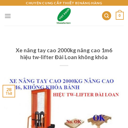
Skip
CHUYÊN CUNG CẤP THIẾT BỊ NÂNG HÀNG
to
0
content
Xe nâng tay cao 2000kg nâng cao 1m6
hiệu tw-lifter Đài Loan không khóa
28
Th8