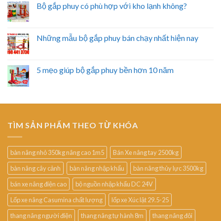
Bộ gắp phuy có phù hợp với kho lạnh không?
Những mẫu bộ gắp phuy bán chạy nhất hiện nay
5 mẹo giúp bộ gắp phuy bền hơn 10 năm
TÌM SẢN PHẨM THEO TỪ KHÓA
bàn nâng nhỏ 350kg nâng cao 1m5
Bán Xe nâng tay 2500kg
bàn nâng cây cảnh
bàn nâng nhập khẩu
bàn nâng thủy lực 3500kg
bán xe nâng điện cao
bộ nguồn nhập khẩu DC 24V
Lốp xe nâng Casumina chất lượng
lốp xe Xúc lật 29.5-25
thang nâng người điện
thang nâng tự hành 8m
thang nâng đôi