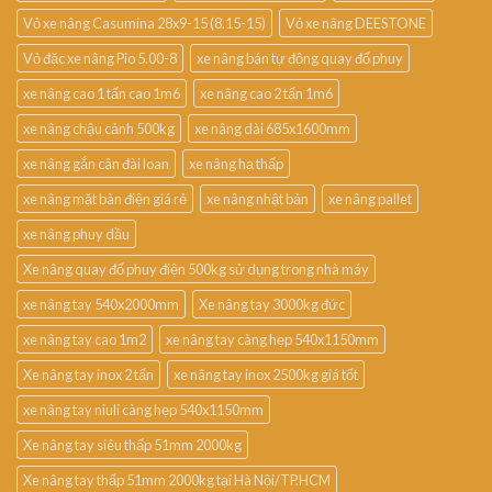
Vỏ xe nâng Casumina 28x9-15 (8.15-15)
Vỏ xe nâng DEESTONE
Vỏ đặc xe nâng Pio 5.00-8
xe nâng bán tự động quay đổ phuy
xe nâng cao 1 tấn cao 1m6
xe nâng cao 2 tấn 1m6
xe nâng chậu cảnh 500kg
xe nâng dài 685x1600mm
xe nâng gắn cân đài loan
xe nâng hạ thấp
xe nâng mặt bàn điện giá rẻ
xe nâng nhật bản
xe nâng pallet
xe nâng phuy dầu
Xe nâng quay đổ phuy điện 500kg sử dụng trong nhà máy
xe nâng tay 540x2000mm
Xe nâng tay 3000kg đức
xe nâng tay cao 1m2
xe nâng tay càng hẹp 540x1150mm
Xe nâng tay inox 2 tấn
xe nâng tay inox 2500kg giá tốt
xe nâng tay niuli càng hẹp 540x1150mm
Xe nâng tay siêu thấp 51mm 2000kg
Xe nâng tay thấp 51mm 2000kg tại Hà Nội/TP.HCM