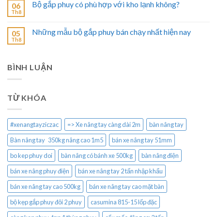
Bộ gắp phuy có phù hợp với kho lạnh không?
06
Th8
Những mẫu bộ gắp phuy bán chạy nhất hiện nay
05
Th8
BÌNH LUẬN
TỪ KHÓA
#xenangtayziczac
=> Xe nâng tay càng dài 2m
bàn nâng tay
Bàn nâng tay 350kg nâng cao 1m5
bán xe nâng tay 51mm
bo kep phuy doi
bàn nâng có bánh xe 500kg
bàn nâng điện
bán xe nâng phuy điện
bán xe nâng tay 2 tấn nhập khẩu
bán xe nâng tay cao 500kg
bán xe nâng tay cao mặt bàn
bộ kẹp gắp phuy đôi 2 phuy
casumina 815-15 lốp đặc