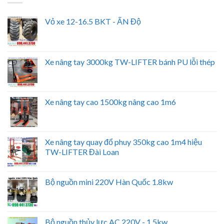
Vỏ xe 12-16.5 BKT - ẤN Độ
Xe nâng tay 3000kg TW-LIFTER bánh PU lỗi thép
Xe nâng tay cao 1500kg nâng cao 1m6
Xe nâng tay quay đổ phuy 350kg cao 1m4 hiệu
TW-LIFTER Đài Loan
Bộ nguồn mini 220V Hàn Quốc 1.8kw
Bộ nguồn thủy lực AC 220V - 1.5kw