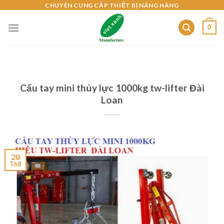
Skip
CHUYÊN CUNG CẤP THIẾT BỊ NÂNG HÀNG
to
0
content
Cẩu tay mini thủy lực 1000kg tw-lifter Đài
Loan
28
Th8