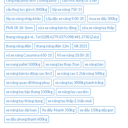
càng kẹp phuy đơn 1 thùng phuy
cẩu mốc động cơ 2 tấn
cẩu thuỷ lực giá rẻ 3000kg
lốp xe nâng 750-15
lốp xe nâng nhập khẩu
Lốp đặc xe nâng 9.00-20
mua xe đẩy 300kg
Phốt 18-26-5mm
sửa xe nâng bán tự động
sữa xe nâng tay thấp
thang nâng giá rẻ.. Tel (028) 6279.0375 098.441.3730 (Zalo)
thang nâng điện
thang nâng điện 12m
tết 2021
vỏ xe nâng Casumina 650-10
Vỏ xe nâng 10.00-20
xe nang pallet 5000kg
xe nang tay thap 3 tan
xe nâng bàn
xe nâng bán tự động cao 3m3
xe nâng cao 1.2 tải nâng 500kg
xe nâng quay đổ thùng phuy
xe nâng tay 3000kg bánh trắng
xe nâng tay bậc thang 1500kg
xe nâng tay cao đức
xe nâng tay thông dụng
xe nâng tay thấp 2.5 tấn niuli
xe nâng tay đài loan
Xe đẩy 4 bánh 350kg
xe đẩy 150kg xếp gọn
xe đẩy phong thạnh 600kg