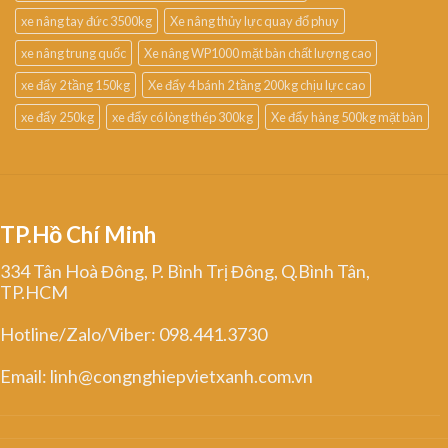
xe nâng tay đức 3500kg
Xe nâng thủy lực quay đổ phuy
xe nâng trung quốc
Xe nâng WP1000 mặt bàn chất lượng cao
xe đẩy 2 tầng 150kg
Xe đẩy 4 bánh 2 tầng 200kg chịu lực cao
xe đẩy 250kg
xe đẩy có lòng thép 300kg
Xe đẩy hàng 500kg mặt bàn
TP.Hồ Chí Minh
334 Tân Hoà Đông, P. Bình Trị Đông, Q.Bình Tân,
TP.HCM
Hotline/Zalo/Viber: 098.441.3730
Email: linh@congnghiepvietxanh.com.vn