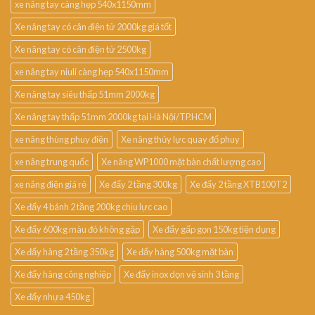
xe nâng tay càng hẹp 540x1150mm
Xe nâng tay có cân điện tử 2000kg giá tốt
Xe nâng tay có cân điện tử 2500kg
xe nâng tay niuli càng hẹp 540x1150mm
Xe nâng tay siêu thấp 51mm 2000kg
Xe nâng tay thấp 51mm 2000kg tại Hà Nội/TP.HCM
xe nâng thùng phuy điện
Xe nâng thủy lực quay đổ phuy
xe nâng trung quốc
Xe nâng WP1000 mặt bàn chất lượng cao
xe nâng điện giá rẻ
Xe đẩy 2 tầng 300kg
Xe đẩy 2 tầng XTB100T2
Xe đẩy 4 bánh 2 tầng 200kg chịu lực cao
Xe đẩy 600kg màu đỏ không gập
Xe đẩy gấp gọn 150kg tiện dụng
Xe đẩy hàng 2 tầng 350kg
Xe đẩy hàng 500kg mặt bàn
Xe đẩy hàng công nghiệp
Xe đẩy inox dọn vệ sinh 3 tầng
Xe đẩy nhựa 450kg