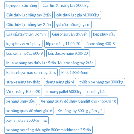
bộ nguồn cẩu nâng
Cần tìm Xe nâng tay 2000kg
Cẩu thủy lực bằng tay 2 tấn
cẩu thuỷ lực giá rẻ 3000kg
Cẩu thủy lực bằng tay 2 tấn
giá cẩu mốc động cơ
Giá cẩu tay thủy lực mini
Giải pháp vận chuyển
kẹp phuy dầu
kẹp phuy đơn 1 phuy
lốp xe nâng 11.00-20
lốp xe nâng 400-8
Lốp xe nâng đặc 600-9
Lốp đặc xe nâng 9.00-20
Mua xe nâng tay thủy lực 5 tấn. Mua xe nâng tay 2 tấn
Pallet nhựa màu xanh logistics
Phốt 18-26-5mm
sữa xe nâng tay thấp
thang nâng giá rẻ
thiết bị xe nâng tay 3000kg
Vỏ xe nâng 10.00-20
xe nang pallet 5000kg
xe nâng bàn
xe nâng phuy dầu
Xe nâng quay đổ phuy Gamlift cho kho xưởng
xe nâng quay đổ phuy giá rẻ
Xe nâng tay 500kg giảm giá
Xe nâng tay 2500kg nhật
xe nâng tay càng siêu ngắn 800mm ichimens 2.5 tấn