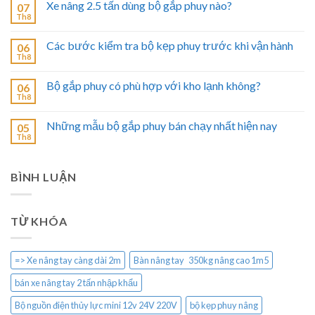
Xe nâng 2.5 tấn dùng bộ gắp phuy nào?
07
Th8
Các bước kiểm tra bộ kẹp phuy trước khi vận hành
06
Th8
Bộ gắp phuy có phù hợp với kho lạnh không?
06
Th8
Những mẫu bộ gắp phuy bán chạy nhất hiện nay
05
Th8
BÌNH LUẬN
TỪ KHÓA
=> Xe nâng tay càng dài 2m
Bàn nâng tay 350kg nâng cao 1m5
bán xe nâng tay 2 tấn nhập khẩu
Bộ nguồn điện thủy lực mini 12v 24V 220V
bộ kẹp phuy nâng