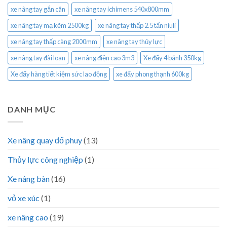
xe nâng tay gắn cân
xe nâng tay ichimens 540x800mm
xe nâng tay mạ kẽm 2500kg
xe nâng tay thấp 2.5 tấn niuli
xe nâng tay thấp càng 2000mm
xe nâng tay thủy lực
xe nâng tay đài loan
xe nâng điện cao 3m3
Xe đẩy 4 bánh 350kg
Xe đẩy hàng tiết kiệm sức lao động
xe đẩy phong thạnh 600kg
DANH MỤC
Xe nâng quay đổ phuy
(13)
Thủy lực công nghiệp
(1)
Xe nâng bàn
(16)
vỏ xe xúc
(1)
xe nâng cao
(19)