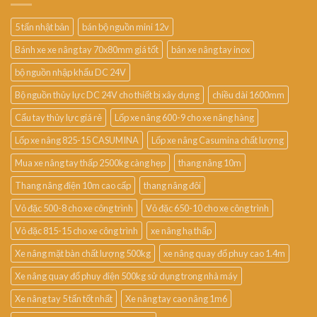
5 tấn nhật bản
bán bộ nguồn mini 12v
Bánh xe xe nâng tay 70x80mm giá tốt
bán xe nâng tay inox
bộ nguồn nhập khẩu DC 24V
Bộ nguồn thủy lực DC 24V cho thiết bị xây dựng
chiều dài 1600mm
Cẩu tay thủy lực giá rẻ
Lốp xe nâng 600-9 cho xe nâng hàng
Lốp xe nâng 825-15 CASUMINA
Lốp xe nâng Casumina chất lượng
Mua xe nâng tay thấp 2500kg càng hẹp
thang nâng 10m
Thang nâng điện 10m cao cấp
thang nâng đôi
Vỏ đặc 500-8 cho xe công trình
Vỏ đặc 650-10 cho xe công trình
Vỏ đặc 815-15 cho xe công trình
xe nâng hạ thấp
Xe nâng mặt bàn chất lượng 500kg
xe nâng quay đổ phuy cao 1.4m
Xe nâng quay đổ phuy điện 500kg sử dụng trong nhà máy
Xe nâng tay 5 tấn tốt nhất
Xe nâng tay cao nâng 1m6