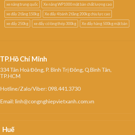
xe nâng trung quốc
Xe nâng WP1000 mặt bàn chất lượng cao
xe đẩy 2 tầng 150kg
Xe đẩy 4 bánh 2 tầng 200kg chịu lực cao
xe đẩy 250kg
xe đẩy có lòng thép 300kg
Xe đẩy hàng 500kg mặt bàn
TP.Hồ Chí Minh
334 Tân Hoà Đông, P. Bình Trị Đông, Q.Bình Tân,
TP.HCM
Hotline/Zalo/Viber: 098.441.3730
Email: linh@congnghiepvietxanh.com.vn
Huế