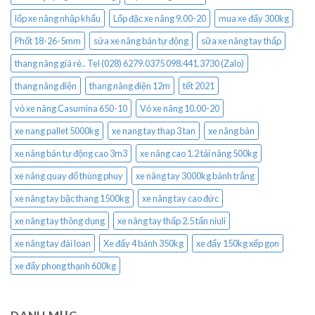
lốp xe nâng nhập khẩu
Lốp đặc xe nâng 9.00-20
mua xe đẩy 300kg
Phốt 18-26-5mm
sửa xe nâng bán tự động
sữa xe nâng tay thấp
thang nâng giá rẻ.. Tel (028) 6279.0375 098.441.3730 (Zalo)
thang nâng điện
thang nâng điện 12m
tết 2021
vỏ xe nâng Casumina 650-10
Vỏ xe nâng 10.00-20
xe nang pallet 5000kg
xe nang tay thap 3 tan
xe nâng bàn
xe nâng bán tự động cao 3m3
xe nâng cao 1.2 tải nâng 500kg
xe nâng quay đổ thùng phuy
xe nâng tay 3000kg bánh trắng
xe nâng tay bậc thang 1500kg
xe nâng tay cao đức
xe nâng tay thông dụng
xe nâng tay thấp 2.5 tấn niuli
xe nâng tay đài loan
Xe đẩy 4 bánh 350kg
xe đẩy 150kg xếp gọn
xe đẩy phong thạnh 600kg
DANH MỤC