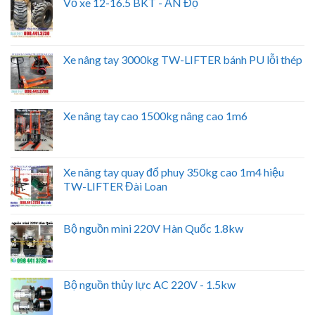
Vỏ xe 12-16.5 BKT - ẤN Độ
Xe nâng tay 3000kg TW-LIFTER bánh PU lỗi thép
Xe nâng tay cao 1500kg nâng cao 1m6
Xe nâng tay quay đổ phuy 350kg cao 1m4 hiệu
TW-LIFTER Đài Loan
Bộ nguồn mini 220V Hàn Quốc 1.8kw
Bộ nguồn thủy lực AC 220V - 1.5kw