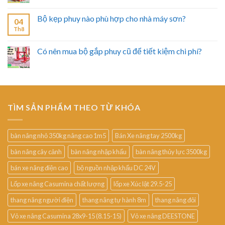
Bộ kẹp phuy nào phù hợp cho nhà máy sơn?
04
Th8
Có nên mua bộ gắp phuy cũ để tiết kiệm chi phí?
TÌM SẢN PHẨM THEO TỪ KHÓA
bàn nâng nhỏ 350kg nâng cao 1m5
Bán Xe nâng tay 2500kg
bàn nâng cây cảnh
bàn nâng nhập khẩu
bàn nâng thủy lực 3500kg
bán xe nâng điện cao
bộ nguồn nhập khẩu DC 24V
Lốp xe nâng Casumina chất lượng
lốp xe Xúc lật 29.5-25
thang nâng người điện
thang nâng tự hành 8m
thang nâng đôi
Vỏ xe nâng Casumina 28x9-15 (8.15-15)
Vỏ xe nâng DEESTONE