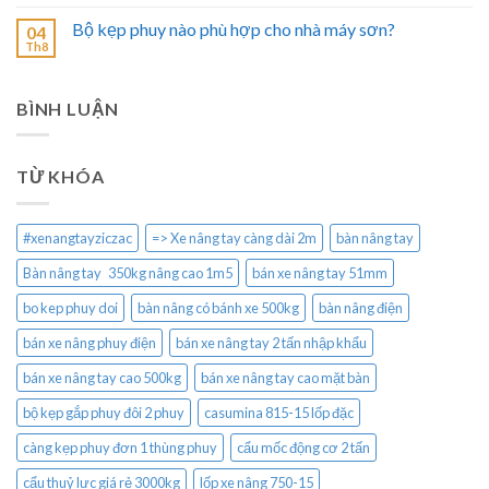
Bộ kẹp phuy nào phù hợp cho nhà máy sơn?
04
Th8
BÌNH LUẬN
TỪ KHÓA
#xenangtayziczac
=> Xe nâng tay càng dài 2m
bàn nâng tay
Bàn nâng tay 350kg nâng cao 1m5
bán xe nâng tay 51mm
bo kep phuy doi
bàn nâng có bánh xe 500kg
bàn nâng điện
bán xe nâng phuy điện
bán xe nâng tay 2 tấn nhập khẩu
bán xe nâng tay cao 500kg
bán xe nâng tay cao mặt bàn
bộ kẹp gắp phuy đôi 2 phuy
casumina 815-15 lốp đặc
càng kẹp phuy đơn 1 thùng phuy
cẩu mốc động cơ 2 tấn
cẩu thuỷ lực giá rẻ 3000kg
lốp xe nâng 750-15