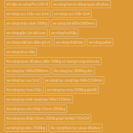
Vỏ đặc xe nâng Pio 5.00-8
xe nâng bán tự động quay đổ phuy
xe nâng cao 1 tấn cao 1m6
xe nâng cao 2 tấn 1m6
xe nâng chậu cảnh 500kg
xe nâng dài 685x1600mm
xe nâng gắn cân đài loan
xe nâng hạ thấp
xe nâng mặt bàn điện giá rẻ
xe nâng nhật bản
xe nâng pallet
xe nâng phuy dầu
Xe nâng quay đổ phuy điện 500kg sử dụng trong nhà máy
xe nâng tay 540x2000mm
Xe nâng tay 3000kg đức
xe nâng tay cao 1m2
xe nâng tay càng hẹp 540x1150mm
Xe nâng tay inox 2 tấn
xe nâng tay inox 2500kg giá tốt
xe nâng tay niuli càng hẹp 540x1150mm
Xe nâng tay siêu thấp 51mm 2000kg
Xe nâng tay thấp 51mm 2000kg tại Hà Nội/TP.HCM
xe nâng tay đức 3500kg
Xe nâng thủy lực quay đổ phuy