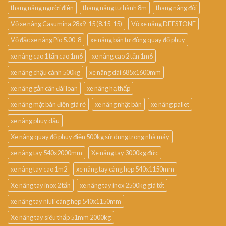
thang nâng người điện
thang nâng tự hành 8m
thang nâng đôi
Vỏ xe nâng Casumina 28x9-15 (8.15-15)
Vỏ xe nâng DEESTONE
Vỏ đặc xe nâng Pio 5.00-8
xe nâng bán tự động quay đổ phuy
xe nâng cao 1 tấn cao 1m6
xe nâng cao 2 tấn 1m6
xe nâng chậu cảnh 500kg
xe nâng dài 685x1600mm
xe nâng gắn cân đài loan
xe nâng hạ thấp
xe nâng mặt bàn điện giá rẻ
xe nâng nhật bản
xe nâng pallet
xe nâng phuy dầu
Xe nâng quay đổ phuy điện 500kg sử dụng trong nhà máy
xe nâng tay 540x2000mm
Xe nâng tay 3000kg đức
xe nâng tay cao 1m2
xe nâng tay càng hẹp 540x1150mm
Xe nâng tay inox 2 tấn
xe nâng tay inox 2500kg giá tốt
xe nâng tay niuli càng hẹp 540x1150mm
Xe nâng tay siêu thấp 51mm 2000kg