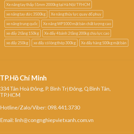
Xe nâng tay thấp 51mm 2000kg tại Hà Nội/TP.HCM
xe nâng tay đức 3500kg
Xe nâng thủy lực quay đổ phuy
xe nâng trung quốc
Xe nâng WP1000 mặt bàn chất lượng cao
xe đẩy 2 tầng 150kg
Xe đẩy 4 bánh 2 tầng 200kg chịu lực cao
xe đẩy 250kg
xe đẩy có lòng thép 300kg
Xe đẩy hàng 500kg mặt bàn
TP.Hồ Chí Minh
334 Tân Hoà Đông, P. Bình Trị Đông, Q.Bình Tân,
TP.HCM
Hotline/Zalo/Viber: 098.441.3730
Email: linh@congnghiepvietxanh.com.vn