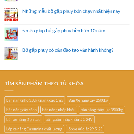
Những mẫu bộ gắp phuy bán chạy nhất hiện nay
5 mẹo giúp bộ gắp phuy bền hơn 10 năm
Bộ gắp phuy có cần đào tạo vận hành không?
TÌM SẢN PHẨM THEO TỪ KHÓA
bàn nâng nhỏ 350kg nâng cao 1m5
Bán Xe nâng tay 2500kg
bàn nâng cây cảnh
bàn nâng nhập khẩu
bàn nâng thủy lực 3500kg
bán xe nâng điện cao
bộ nguồn nhập khẩu DC 24V
Lốp xe nâng Casumina chất lượng
lốp xe Xúc lật 29.5-25