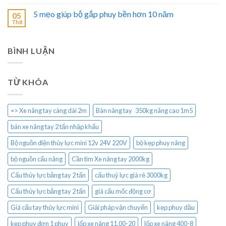
5 mẹo giúp bộ gắp phuy bền hơn 10 năm
05
Th8
BÌNH LUẬN
TỪ KHÓA
=> Xe nâng tay càng dài 2m
Bàn nâng tay 350kg nâng cao 1m5
bán xe nâng tay 2 tấn nhập khẩu
Bộ nguồn điện thủy lực mini 12v 24V 220V
bộ kẹp phuy nâng
bộ nguồn cẩu nâng
Cần tìm Xe nâng tay 2000kg
Cẩu thủy lực bằng tay 2 tấn
cẩu thuỷ lực giá rẻ 3000kg
Cẩu thủy lực bằng tay 2 tấn
giá cẩu mốc động cơ
Giá cẩu tay thủy lực mini
Giải pháp vận chuyển
kẹp phuy dầu
kẹp phuy đơn 1 phuy
lốp xe nâng 11.00-20
lốp xe nâng 400-8