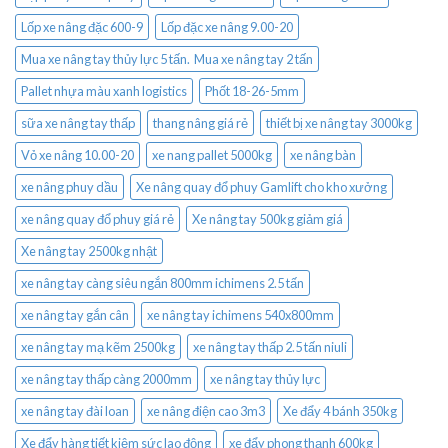
Lốp xe nâng đặc 600-9
Lốp đặc xe nâng 9.00-20
Mua xe nâng tay thủy lực 5 tấn. Mua xe nâng tay 2 tấn
Pallet nhựa màu xanh logistics
Phốt 18-26-5mm
sữa xe nâng tay thấp
thang nâng giá rẻ
thiết bị xe nâng tay 3000kg
Vỏ xe nâng 10.00-20
xe nang pallet 5000kg
xe nâng bàn
xe nâng phuy dầu
Xe nâng quay đổ phuy Gamlift cho kho xưởng
xe nâng quay đổ phuy giá rẻ
Xe nâng tay 500kg giảm giá
Xe nâng tay 2500kg nhật
xe nâng tay càng siêu ngắn 800mm ichimens 2.5 tấn
xe nâng tay gắn cân
xe nâng tay ichimens 540x800mm
xe nâng tay mạ kẽm 2500kg
xe nâng tay thấp 2.5 tấn niuli
xe nâng tay thấp càng 2000mm
xe nâng tay thủy lực
xe nâng tay đài loan
xe nâng điện cao 3m3
Xe đẩy 4 bánh 350kg
Xe đẩy hàng tiết kiệm sức lao động
xe đẩy phong thạnh 600kg