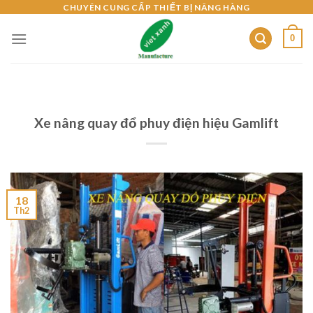
Skip
CHUYÊN CUNG CẤP THIẾT BỊ NÂNG HÀNG
to
0
content
Xe nâng quay đổ phuy điện hiệu Gamlift
18
Th2