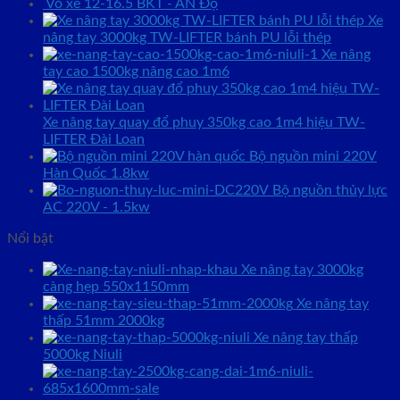
Vỏ xe 12-16.5 BKT - ẤN Độ
Xe
nâng tay 3000kg TW-LIFTER bánh PU lỗi thép
Xe nâng
tay cao 1500kg nâng cao 1m6
Xe nâng tay quay đổ phuy 350kg cao 1m4 hiệu TW-
LIFTER Đài Loan
Bộ nguồn mini 220V
Hàn Quốc 1.8kw
Bộ nguồn thủy lực
AC 220V - 1.5kw
Nổi bật
Xe nâng tay 3000kg
càng hẹp 550x1150mm
Xe nâng tay
thấp 51mm 2000kg
Xe nâng tay thấp
5000kg Niuli