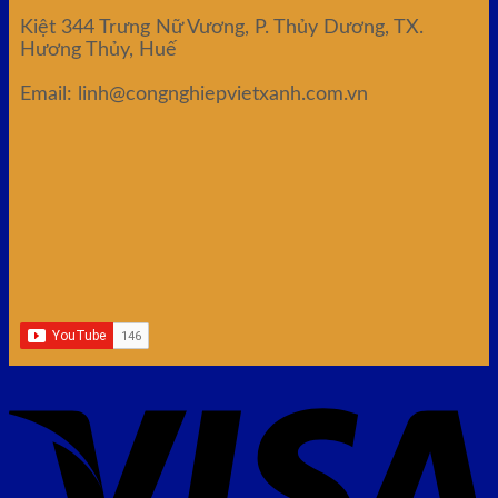
Kiệt 344 Trưng Nữ Vương, P. Thủy Dương, TX.
Hương Thủy, Huế
Email: linh@congnghiepvietxanh.com.vn