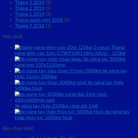
Tháng 3 2019
(3)
Tháng 2 2019
(5)
Tháng 1 2019
(3)
Tháng mười một 2018
(1)
Tháng 7 2018
(1)
Mới nhất
Thang
nâng điện cao 10m GTWY1001 Hiệu NIULI - 125kg
Xe nâng tay 3000kg
càng hẹp 550x1150mm
Xe nâng tay
thấp 51mm 2000kg
Xe nâng tay thấp
5000kg Niuli
Xe nâng tay thấp 2500kg càng dài 1m8
Xe nâng tay
thấp thủy lực 5000kg Niuli
Bán chạy nhất