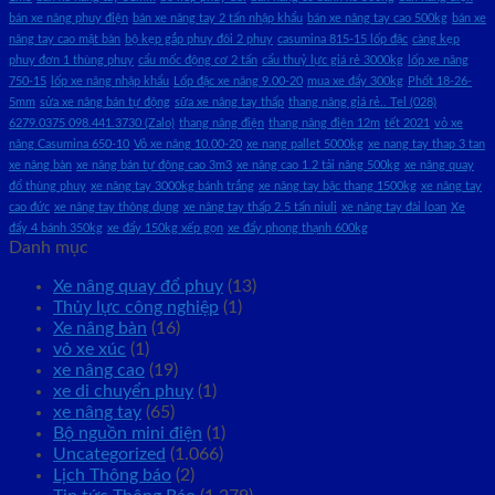
bán xe nâng phuy điện
bán xe nâng tay 2 tấn nhập khẩu
bán xe nâng tay cao 500kg
bán xe
nâng tay cao mặt bàn
bộ kẹp gắp phuy đôi 2 phuy
casumina 815-15 lốp đặc
càng kẹp
phuy đơn 1 thùng phuy
cẩu mốc động cơ 2 tấn
cẩu thuỷ lực giá rẻ 3000kg
lốp xe nâng
750-15
lốp xe nâng nhập khẩu
Lốp đặc xe nâng 9.00-20
mua xe đẩy 300kg
Phốt 18-26-
5mm
sửa xe nâng bán tự động
sữa xe nâng tay thấp
thang nâng giá rẻ.. Tel (028)
6279.0375 098.441.3730 (Zalo)
thang nâng điện
thang nâng điện 12m
tết 2021
vỏ xe
nâng Casumina 650-10
Vỏ xe nâng 10.00-20
xe nang pallet 5000kg
xe nang tay thap 3 tan
xe nâng bàn
xe nâng bán tự động cao 3m3
xe nâng cao 1.2 tải nâng 500kg
xe nâng quay
đổ thùng phuy
xe nâng tay 3000kg bánh trắng
xe nâng tay bậc thang 1500kg
xe nâng tay
cao đức
xe nâng tay thông dụng
xe nâng tay thấp 2.5 tấn niuli
xe nâng tay đài loan
Xe
đẩy 4 bánh 350kg
xe đẩy 150kg xếp gọn
xe đẩy phong thạnh 600kg
Danh mục
Xe nâng quay đổ phuy
(13)
Thủy lực công nghiệp
(1)
Xe nâng bàn
(16)
vỏ xe xúc
(1)
xe nâng cao
(19)
xe di chuyển phuy
(1)
xe nâng tay
(65)
Bộ nguồn mini điện
(1)
Uncategorized
(1.066)
Lịch Thông báo
(2)