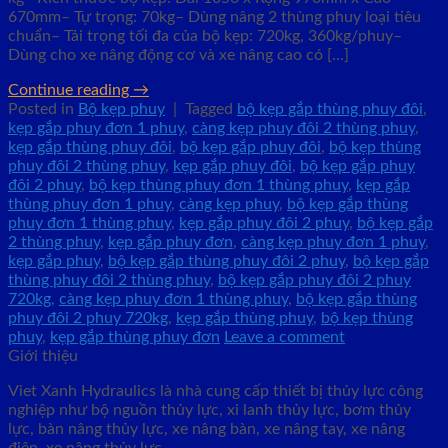
670mm– Tự trọng: 70kg– Dùng nâng 2 thùng phuy loại tiêu
chuẩn– Tải trọng tối đa của bộ kẹp: 720kg, 360kg/phuy–
Dùng cho xe nâng động cơ và xe nâng cao có […]
Continue reading
→
Posted in
Bộ kẹp phuy
|
Tagged
bộ kẹp gắp thùng phuy đôi
,
kẹp gắp phuy đơn 1 phuy
,
càng kẹp phuy đôi 2 thùng phuy
,
kẹp gắp thùng phuy đôi
,
bộ kẹp gắp phuy đôi
,
bộ kẹp thùng
phuy đôi 2 thùng phuy
,
kẹp gắp phuy đôi
,
bộ kẹp gắp phuy
đôi 2 phuy
,
bộ kẹp thùng phuy đơn 1 thùng phuy
,
kẹp gắp
thùng phuy đơn 1 phuy
,
càng kẹp phuy
,
bộ kẹp gắp thùng
phuy đơn 1 thùng phuy
,
kẹp gắp phuy đôi 2 phuy
,
bộ kẹp gắp
2 thùng phuy
,
kẹp gắp phuy đơn
,
càng kẹp phuy đơn 1 phuy
,
kẹp gắp phuy
,
bộ kẹp gắp thùng phuy đôi 2 phuy
,
bộ kẹp gắp
thùng phuy đôi 2 thùng phuy
,
bộ kẹp gắp phuy đôi 2 phuy
720kg
,
càng kẹp phuy đơn 1 thùng phuy
,
bộ kẹp gắp thùng
phuy đôi 2 phuy 720kg
,
kẹp gắp thùng phuy
,
bộ kẹp thùng
phuy
,
kẹp gắp thùng phuy đơn
Leave a comment
Giới thiệu
Viet Xanh Hydraulics là nhà cung cấp thiết bị thủy lực công
nghiệp như bộ nguồn thủy lực, xi lanh thủy lực, bơm thủy
lực, bàn nâng thủy lực, xe nâng bàn, xe nâng tay, xe nâng