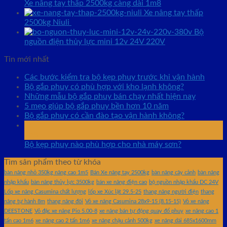
Xe nâng tay thấp 2500kg càng dài 1m8
Xe nâng tay thấp
2500kg Niuli
Bộ
nguồn điện thủy lực mini 12v 24V 220V
Tin mới nhất
Các bước kiểm tra bộ kẹp phuy trước khi vận hành
Bộ gắp phuy có phù hợp với kho lạnh không?
Những mẫu bộ gắp phuy bán chạy nhất hiện nay
5 mẹo giúp bộ gắp phuy bền hơn 10 năm
Bộ gắp phuy có cần đào tạo vận hành không?
04
Th8
Bộ kẹp phuy nào phù hợp cho nhà máy sơn?
Tìm sản phẩm theo từ khóa
bàn nâng nhỏ 350kg nâng cao 1m5
Bán Xe nâng tay 2500kg
bàn nâng cây cảnh
bàn nâng
nhập khẩu
bàn nâng thủy lực 3500kg
bán xe nâng điện cao
bộ nguồn nhập khẩu DC 24V
Lốp xe nâng Casumina chất lượng
lốp xe Xúc lật 29.5-25
thang nâng người điện
thang
nâng tự hành 8m
thang nâng đôi
Vỏ xe nâng Casumina 28x9-15 (8.15-15)
Vỏ xe nâng
DEESTONE
Vỏ đặc xe nâng Pio 5.00-8
xe nâng bán tự động quay đổ phuy
xe nâng cao 1
tấn cao 1m6
xe nâng cao 2 tấn 1m6
xe nâng chậu cảnh 500kg
xe nâng dài 685x1600mm