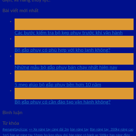
điện, xe nâng thủy lực.
Bài viết mới nhất
06
Th8
Các bước kiểm tra bộ kẹp phuy trước khi vận hành
06
Th8
Bộ gắp phuy có phù hợp với kho lạnh không?
05
Th8
Những mẫu bộ gắp phuy bán chạy nhất hiện nay
05
Th8
5 mẹo giúp bộ gắp phuy bền hơn 10 năm
04
Th8
Bộ gắp phuy có cần đào tạo vận hành không?
Bình luận
Từ khóa
#xenangtayziczac
=> Xe nâng tay càng dài 2m
bàn nâng tay
Bàn nâng tay 350kg nâng cao
1m5
bán xe nâng tay 51mm
bo kep phuy doi
bàn nâng có bánh xe 500kg
bàn nâng điện