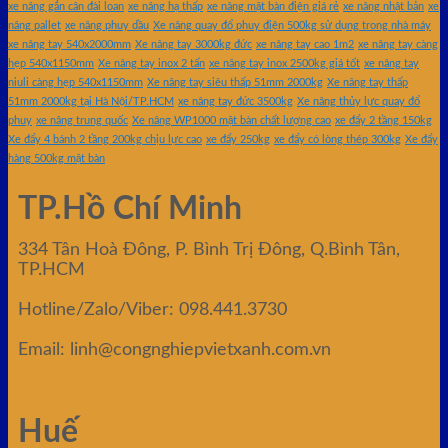
xe nâng gắn cân đài loan
xe nâng hạ thấp
xe nâng mặt bàn điện giá rẻ
xe nâng nhật bản
xe
nâng pallet
xe nâng phuy dầu
Xe nâng quay đổ phuy điện 500kg sử dụng trong nhà máy
xe nâng tay 540x2000mm
Xe nâng tay 3000kg đức
xe nâng tay cao 1m2
xe nâng tay càng
hẹp 540x1150mm
Xe nâng tay inox 2 tấn
xe nâng tay inox 2500kg giá tốt
xe nâng tay
niuli càng hẹp 540x1150mm
Xe nâng tay siêu thấp 51mm 2000kg
Xe nâng tay thấp
51mm 2000kg tại Hà Nội/TP.HCM
xe nâng tay đức 3500kg
Xe nâng thủy lực quay đổ
phuy
xe nâng trung quốc
Xe nâng WP1000 mặt bàn chất lượng cao
xe đẩy 2 tầng 150kg
Xe đẩy 4 bánh 2 tầng 200kg chịu lực cao
xe đẩy 250kg
xe đẩy có lòng thép 300kg
Xe đẩy
hàng 500kg mặt bàn
TP.Hồ Chí Minh
334 Tân Hoà Đông, P. Bình Trị Đông, Q.Bình Tân,
TP.HCM
Hotline/Zalo/Viber: 098.441.3730
Email: linh@congnghiepvietxanh.com.vn
Huế