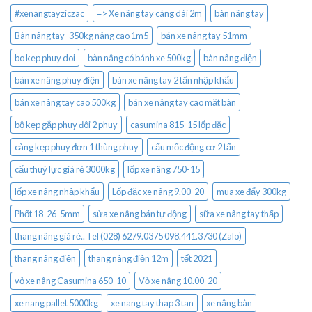
#xenangtayziczac
=> Xe nâng tay càng dài 2m
bàn nâng tay
Bàn nâng tay 350kg nâng cao 1m5
bán xe nâng tay 51mm
bo kep phuy doi
bàn nâng có bánh xe 500kg
bàn nâng điện
bán xe nâng phuy điện
bán xe nâng tay 2 tấn nhập khẩu
bán xe nâng tay cao 500kg
bán xe nâng tay cao mặt bàn
bộ kẹp gắp phuy đôi 2 phuy
casumina 815-15 lốp đặc
càng kẹp phuy đơn 1 thùng phuy
cẩu mốc động cơ 2 tấn
cẩu thuỷ lực giá rẻ 3000kg
lốp xe nâng 750-15
lốp xe nâng nhập khẩu
Lốp đặc xe nâng 9.00-20
mua xe đẩy 300kg
Phốt 18-26-5mm
sửa xe nâng bán tự động
sữa xe nâng tay thấp
thang nâng giá rẻ.. Tel (028) 6279.0375 098.441.3730 (Zalo)
thang nâng điện
thang nâng điện 12m
tết 2021
vỏ xe nâng Casumina 650-10
Vỏ xe nâng 10.00-20
xe nang pallet 5000kg
xe nang tay thap 3 tan
xe nâng bàn