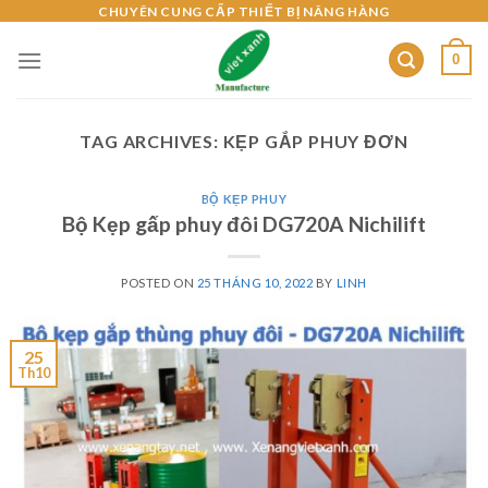
Skip
CHUYÊN CUNG CẤP THIẾT BỊ NÂNG HÀNG
to
0
content
TAG ARCHIVES:
KẸP GẮP PHUY ĐƠN
BỘ KẸP PHUY
Bộ Kẹp gấp phuy đôi DG720A Nichilift
POSTED ON
25 THÁNG 10, 2022
BY
LINH
25
Th10