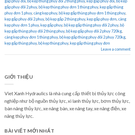
gắp phuy đôi
,
bộ kẹp thùng phuy đôi 2 thùng phuy
,
kẹp gắp phuy đôi
,
bộ kẹp
gắp phuy đôi 2 phuy
,
bộ kẹp thùng phuy đơn 1 thùng phuy
,
kẹp gắp thùng
phuy đơn 1 phuy
,
càng kẹp phuy
,
bộ kẹp gắp thùng phuy đơn 1 thùng phuy
,
kẹp gắp phuy đôi 2 phuy
,
bộ kẹp gắp 2 thùng phuy
,
kẹp gắp phuy đơn
,
càng
kẹp phuy đơn 1 phuy
,
kẹp gắp phuy
,
bộ kẹp gắp thùng phuy đôi 2 phuy
,
bộ
kẹp gắp thùng phuy đôi 2 thùng phuy
,
bộ kẹp gắp phuy đôi 2 phuy 720kg
,
càng kẹp phuy đơn 1 thùng phuy
,
bộ kẹp gắp thùng phuy đôi 2 phuy 720kg
,
kẹp gắp thùng phuy
,
bộ kẹp thùng phuy
,
kẹp gắp thùng phuy đơn
Leave a comment
GIỚI THIỆU
Viet Xanh Hydraulics là nhà cung cấp thiết bị thủy lực công
nghiệp như bộ nguồn thủy lực, xi lanh thủy lực, bơm thủy lực,
bàn nâng thủy lực, xe nâng bàn, xe nâng tay, xe nâng điện, xe
nâng thủy lực.
BÀI VIẾT MỚI NHẤT