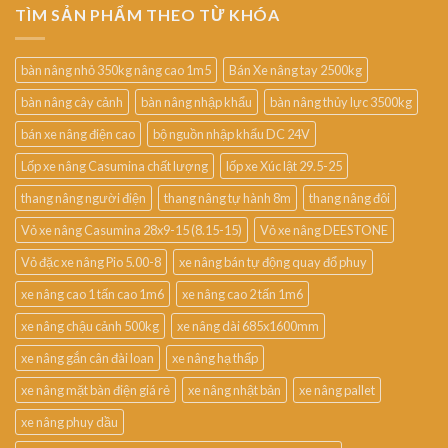
TÌM SẢN PHẨM THEO TỪ KHÓA
bàn nâng nhỏ 350kg nâng cao 1m5
Bán Xe nâng tay 2500kg
bàn nâng cây cảnh
bàn nâng nhập khẩu
bàn nâng thủy lực 3500kg
bán xe nâng điện cao
bộ nguồn nhập khẩu DC 24V
Lốp xe nâng Casumina chất lượng
lốp xe Xúc lật 29.5-25
thang nâng người điện
thang nâng tự hành 8m
thang nâng đôi
Vỏ xe nâng Casumina 28x9-15 (8.15-15)
Vỏ xe nâng DEESTONE
Vỏ đặc xe nâng Pio 5.00-8
xe nâng bán tự động quay đổ phuy
xe nâng cao 1 tấn cao 1m6
xe nâng cao 2 tấn 1m6
xe nâng chậu cảnh 500kg
xe nâng dài 685x1600mm
xe nâng gắn cân đài loan
xe nâng hạ thấp
xe nâng mặt bàn điện giá rẻ
xe nâng nhật bản
xe nâng pallet
xe nâng phuy dầu