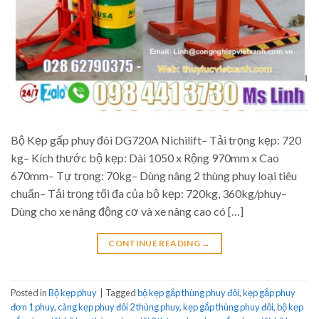
Bộ Kẹp gấp phuy đôi DG720A Nichilift– Tải trọng kẹp: 720
kg– Kích thước bộ kẹp: Dài 1050 x Rộng 970mm x Cao
670mm– Tự trọng: 70kg– Dùng nâng 2 thùng phuy loại tiêu
chuẩn– Tải trọng tối đa của bộ kẹp: 720kg, 360kg/phuy–
Dùng cho xe nâng động cơ và xe nâng cao có […]
CONTINUE READING
→
Posted in
Bộ kẹp phuy
|
Tagged
bộ kẹp gắp thùng phuy đôi
,
kẹp gắp phuy
đơn 1 phuy
,
càng kẹp phuy đôi 2 thùng phuy
,
kẹp gắp thùng phuy đôi
,
bộ kẹp