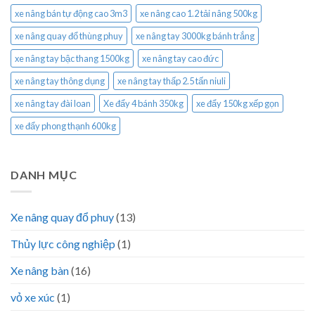
xe nâng bán tự động cao 3m3
xe nâng cao 1.2 tải nâng 500kg
xe nâng quay đổ thùng phuy
xe nâng tay 3000kg bánh trắng
xe nâng tay bậc thang 1500kg
xe nâng tay cao đức
xe nâng tay thông dụng
xe nâng tay thấp 2.5 tấn niuli
xe nâng tay đài loan
Xe đẩy 4 bánh 350kg
xe đẩy 150kg xếp gọn
xe đẩy phong thạnh 600kg
DANH MỤC
Xe nâng quay đổ phuy
(13)
Thủy lực công nghiệp
(1)
Xe nâng bàn
(16)
vỏ xe xúc
(1)