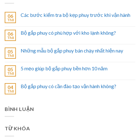
Các bước kiểm tra bộ kẹp phuy trước khi vận hành
06
Th8
Bộ gắp phuy có phù hợp với kho lạnh không?
06
Th8
Những mẫu bộ gắp phuy bán chạy nhất hiện nay
05
Th8
5 mẹo giúp bộ gắp phuy bền hơn 10 năm
05
Th8
Bộ gắp phuy có cần đào tạo vận hành không?
04
Th8
BÌNH LUẬN
TỪ KHÓA