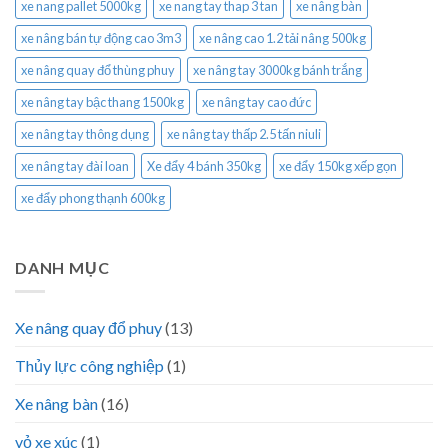
xe nang pallet 5000kg
xe nang tay thap 3 tan
xe nâng bàn
xe nâng bán tự động cao 3m3
xe nâng cao 1.2 tải nâng 500kg
xe nâng quay đổ thùng phuy
xe nâng tay 3000kg bánh trắng
xe nâng tay bậc thang 1500kg
xe nâng tay cao đức
xe nâng tay thông dụng
xe nâng tay thấp 2.5 tấn niuli
xe nâng tay đài loan
Xe đẩy 4 bánh 350kg
xe đẩy 150kg xếp gọn
xe đẩy phong thạnh 600kg
DANH MỤC
Xe nâng quay đổ phuy
(13)
Thủy lực công nghiệp
(1)
Xe nâng bàn
(16)
vỏ xe xúc
(1)