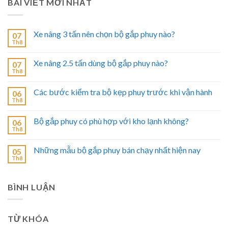
BÀI VIẾT MỚI NHẤT
Xe nâng 3 tấn nên chọn bộ gắp phuy nào?
07
Th8
Xe nâng 2.5 tấn dùng bộ gắp phuy nào?
07
Th8
Các bước kiểm tra bộ kẹp phuy trước khi vận hành
06
Th8
Bộ gắp phuy có phù hợp với kho lạnh không?
06
Th8
Những mẫu bộ gắp phuy bán chạy nhất hiện nay
05
Th8
BÌNH LUẬN
TỪ KHÓA