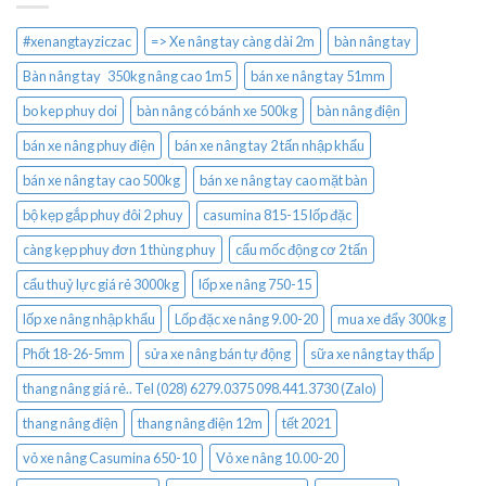
#xenangtayziczac
=> Xe nâng tay càng dài 2m
bàn nâng tay
Bàn nâng tay 350kg nâng cao 1m5
bán xe nâng tay 51mm
bo kep phuy doi
bàn nâng có bánh xe 500kg
bàn nâng điện
bán xe nâng phuy điện
bán xe nâng tay 2 tấn nhập khẩu
bán xe nâng tay cao 500kg
bán xe nâng tay cao mặt bàn
bộ kẹp gắp phuy đôi 2 phuy
casumina 815-15 lốp đặc
càng kẹp phuy đơn 1 thùng phuy
cẩu mốc động cơ 2 tấn
cẩu thuỷ lực giá rẻ 3000kg
lốp xe nâng 750-15
lốp xe nâng nhập khẩu
Lốp đặc xe nâng 9.00-20
mua xe đẩy 300kg
Phốt 18-26-5mm
sửa xe nâng bán tự động
sữa xe nâng tay thấp
thang nâng giá rẻ.. Tel (028) 6279.0375 098.441.3730 (Zalo)
thang nâng điện
thang nâng điện 12m
tết 2021
vỏ xe nâng Casumina 650-10
Vỏ xe nâng 10.00-20