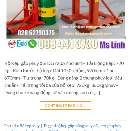
Bộ Kẹp gấp phuy đôi DG720A Nichilift– Tải trọng kẹp: 720
kg– Kích thước bộ kẹp: Dài 1050 x Rộng 970mm x Cao
670mm– Tự trọng: 70kg– Dùng nâng 2 thùng phuy loại tiêu
chuẩn– Tải trọng tối đa của bộ kẹp: 720kg, 360kg/phuy–
Dùng cho xe nâng động cơ và xe nâng cao có […]
CONTINUE READING
→
Posted in
Bộ kẹp phuy
|
Tagged
bộ kẹp gắp thùng phuy đôi
,
kẹp gắp phuy