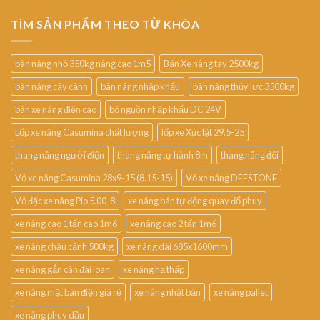
TÌM SẢN PHẨM THEO TỪ KHÓA
bàn nâng nhỏ 350kg nâng cao 1m5
Bán Xe nâng tay 2500kg
bàn nâng cây cảnh
bàn nâng nhập khẩu
bàn nâng thủy lực 3500kg
bán xe nâng điện cao
bộ nguồn nhập khẩu DC 24V
Lốp xe nâng Casumina chất lượng
lốp xe Xúc lật 29.5-25
thang nâng người điện
thang nâng tự hành 8m
thang nâng đôi
Vỏ xe nâng Casumina 28x9-15 (8.15-15)
Vỏ xe nâng DEESTONE
Vỏ đặc xe nâng Pio 5.00-8
xe nâng bán tự động quay đổ phuy
xe nâng cao 1 tấn cao 1m6
xe nâng cao 2 tấn 1m6
xe nâng chậu cảnh 500kg
xe nâng dài 685x1600mm
xe nâng gắn cân đài loan
xe nâng hạ thấp
xe nâng mặt bàn điện giá rẻ
xe nâng nhật bản
xe nâng pallet
xe nâng phuy dầu