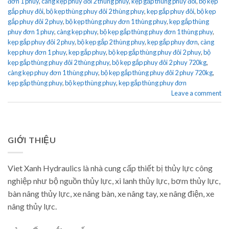
đơn 1 phuy
,
càng kẹp phuy đôi 2 thùng phuy
,
kẹp gắp thùng phuy đôi
,
bộ kẹp
gắp phuy đôi
,
bộ kẹp thùng phuy đôi 2 thùng phuy
,
kẹp gắp phuy đôi
,
bộ kẹp
gắp phuy đôi 2 phuy
,
bộ kẹp thùng phuy đơn 1 thùng phuy
,
kẹp gắp thùng
phuy đơn 1 phuy
,
càng kẹp phuy
,
bộ kẹp gắp thùng phuy đơn 1 thùng phuy
,
kẹp gắp phuy đôi 2 phuy
,
bộ kẹp gắp 2 thùng phuy
,
kẹp gắp phuy đơn
,
càng
kẹp phuy đơn 1 phuy
,
kẹp gắp phuy
,
bộ kẹp gắp thùng phuy đôi 2 phuy
,
bộ
kẹp gắp thùng phuy đôi 2 thùng phuy
,
bộ kẹp gắp phuy đôi 2 phuy 720kg
,
càng kẹp phuy đơn 1 thùng phuy
,
bộ kẹp gắp thùng phuy đôi 2 phuy 720kg
,
kẹp gắp thùng phuy
,
bộ kẹp thùng phuy
,
kẹp gắp thùng phuy đơn
Leave a comment
GIỚI THIỆU
Viet Xanh Hydraulics là nhà cung cấp thiết bị thủy lực công
nghiệp như bộ nguồn thủy lực, xi lanh thủy lực, bơm thủy lực,
bàn nâng thủy lực, xe nâng bàn, xe nâng tay, xe nâng điện, xe
nâng thủy lực.