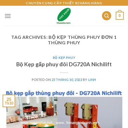
Skip
CHUYÊN CUNG CẤP THIẾT BỊ NÂNG HÀNG
to
0
content
TAG ARCHIVES:
BỘ KẸP THÙNG PHUY ĐƠN 1
THÙNG PHUY
BỘ KẸP PHUY
Bộ Kẹp gấp phuy đôi DG720A Nichilift
POSTED ON
25 THÁNG 10, 2022
BY
LINH
25
Th10