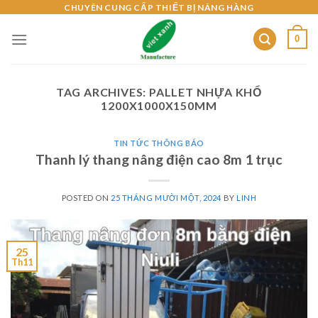
Skip
CHUYÊN CUNG CẤP THIẾT BỊ NÂNG HÀNG
to
0
content
TAG ARCHIVES:
PALLET NHỰA KHỔ
1200X1000X150MM
TIN TỨC THÔNG BÁO
Thanh lý thang nâng điện cao 8m 1 trục
POSTED ON
25 THÁNG MƯỜI MỘT, 2024
BY
LINH
25
Th11