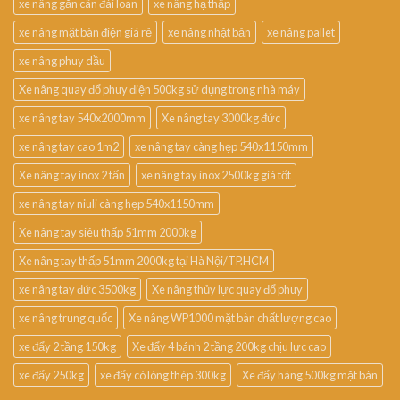
xe nâng gắn cân đài loan
xe nâng hạ thấp
xe nâng mặt bàn điện giá rẻ
xe nâng nhật bản
xe nâng pallet
xe nâng phuy dầu
Xe nâng quay đổ phuy điện 500kg sử dụng trong nhà máy
xe nâng tay 540x2000mm
Xe nâng tay 3000kg đức
xe nâng tay cao 1m2
xe nâng tay càng hẹp 540x1150mm
Xe nâng tay inox 2 tấn
xe nâng tay inox 2500kg giá tốt
xe nâng tay niuli càng hẹp 540x1150mm
Xe nâng tay siêu thấp 51mm 2000kg
Xe nâng tay thấp 51mm 2000kg tại Hà Nội/TP.HCM
xe nâng tay đức 3500kg
Xe nâng thủy lực quay đổ phuy
xe nâng trung quốc
Xe nâng WP1000 mặt bàn chất lượng cao
xe đẩy 2 tầng 150kg
Xe đẩy 4 bánh 2 tầng 200kg chịu lực cao
xe đẩy 250kg
xe đẩy có lòng thép 300kg
Xe đẩy hàng 500kg mặt bàn