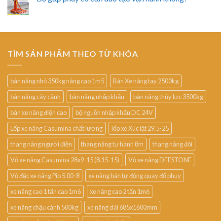
TÌM SẢN PHẨM THEO TỪ KHÓA
bàn nâng nhỏ 350kg nâng cao 1m5
Bán Xe nâng tay 2500kg
bàn nâng cây cảnh
bàn nâng nhập khẩu
bàn nâng thủy lực 3500kg
bán xe nâng điện cao
bộ nguồn nhập khẩu DC 24V
Lốp xe nâng Casumina chất lượng
lốp xe Xúc lật 29.5-25
thang nâng người điện
thang nâng tự hành 8m
thang nâng đôi
Vỏ xe nâng Casumina 28x9-15 (8.15-15)
Vỏ xe nâng DEESTONE
Vỏ đặc xe nâng Pio 5.00-8
xe nâng bán tự động quay đổ phuy
xe nâng cao 1 tấn cao 1m6
xe nâng cao 2 tấn 1m6
xe nâng chậu cảnh 500kg
xe nâng dài 685x1600mm