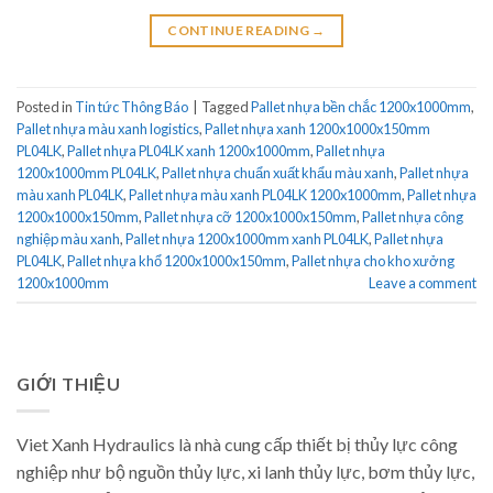
CONTINUE READING
→
Posted in
Tin tức Thông Báo
|
Tagged
Pallet nhựa bền chắc 1200x1000mm
,
Pallet nhựa màu xanh logistics
,
Pallet nhựa xanh 1200x1000x150mm
PL04LK
,
Pallet nhựa PL04LK xanh 1200x1000mm
,
Pallet nhựa
1200x1000mm PL04LK
,
Pallet nhựa chuẩn xuất khẩu màu xanh
,
Pallet nhựa
màu xanh PL04LK
,
Pallet nhựa màu xanh PL04LK 1200x1000mm
,
Pallet nhựa
1200x1000x150mm
,
Pallet nhựa cỡ 1200x1000x150mm
,
Pallet nhựa công
nghiệp màu xanh
,
Pallet nhựa 1200x1000mm xanh PL04LK
,
Pallet nhựa
PL04LK
,
Pallet nhựa khổ 1200x1000x150mm
,
Pallet nhựa cho kho xưởng
1200x1000mm
Leave a comment
GIỚI THIỆU
Viet Xanh Hydraulics là nhà cung cấp thiết bị thủy lực công
nghiệp như bộ nguồn thủy lực, xi lanh thủy lực, bơm thủy lực,