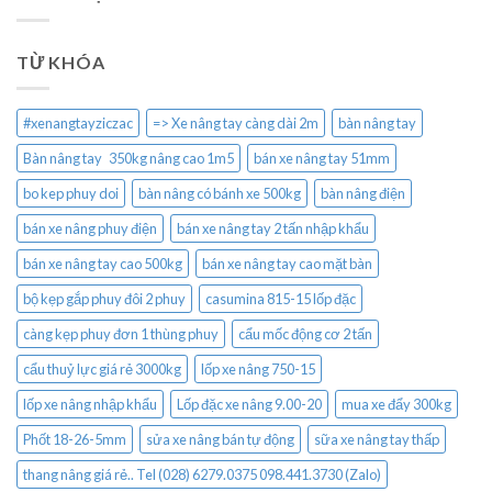
TỪ KHÓA
#xenangtayziczac
=> Xe nâng tay càng dài 2m
bàn nâng tay
Bàn nâng tay 350kg nâng cao 1m5
bán xe nâng tay 51mm
bo kep phuy doi
bàn nâng có bánh xe 500kg
bàn nâng điện
bán xe nâng phuy điện
bán xe nâng tay 2 tấn nhập khẩu
bán xe nâng tay cao 500kg
bán xe nâng tay cao mặt bàn
bộ kẹp gắp phuy đôi 2 phuy
casumina 815-15 lốp đặc
càng kẹp phuy đơn 1 thùng phuy
cẩu mốc động cơ 2 tấn
cẩu thuỷ lực giá rẻ 3000kg
lốp xe nâng 750-15
lốp xe nâng nhập khẩu
Lốp đặc xe nâng 9.00-20
mua xe đẩy 300kg
Phốt 18-26-5mm
sửa xe nâng bán tự động
sữa xe nâng tay thấp
thang nâng giá rẻ.. Tel (028) 6279.0375 098.441.3730 (Zalo)