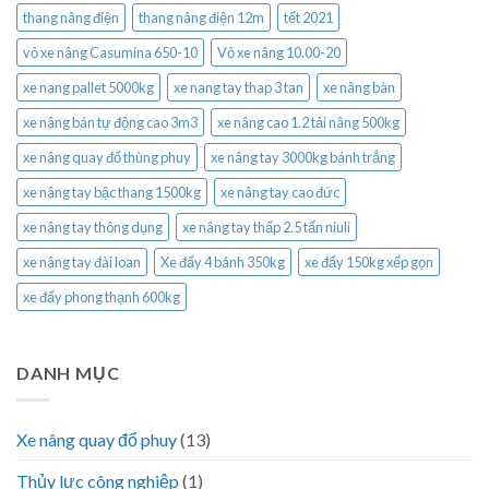
thang nâng điện
thang nâng điện 12m
tết 2021
vỏ xe nâng Casumina 650-10
Vỏ xe nâng 10.00-20
xe nang pallet 5000kg
xe nang tay thap 3 tan
xe nâng bàn
xe nâng bán tự động cao 3m3
xe nâng cao 1.2 tải nâng 500kg
xe nâng quay đổ thùng phuy
xe nâng tay 3000kg bánh trắng
xe nâng tay bậc thang 1500kg
xe nâng tay cao đức
xe nâng tay thông dụng
xe nâng tay thấp 2.5 tấn niuli
xe nâng tay đài loan
Xe đẩy 4 bánh 350kg
xe đẩy 150kg xếp gọn
xe đẩy phong thạnh 600kg
DANH MỤC
Xe nâng quay đổ phuy
(13)
Thủy lực công nghiệp
(1)