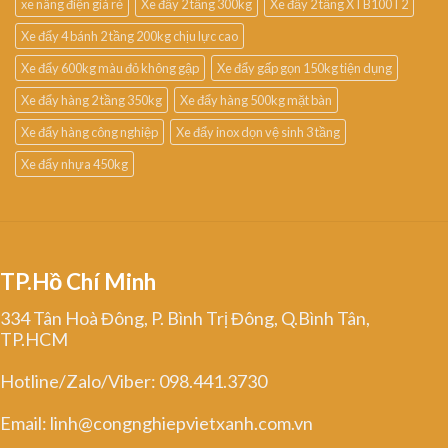
xe nâng điện giá rẻ
Xe đẩy 2 tầng 300kg
Xe đẩy 2 tầng XTB100T2
Xe đẩy 4 bánh 2 tầng 200kg chịu lực cao
Xe đẩy 600kg màu đỏ không gập
Xe đẩy gấp gọn 150kg tiện dụng
Xe đẩy hàng 2 tầng 350kg
Xe đẩy hàng 500kg mặt bàn
Xe đẩy hàng công nghiệp
Xe đẩy inox dọn vệ sinh 3 tầng
Xe đẩy nhựa 450kg
TP.Hồ Chí Minh
334 Tân Hoà Đông, P. Bình Trị Đông, Q.Bình Tân,
TP.HCM
Hotline/Zalo/Viber: 098.441.3730
Email: linh@congnghiepvietxanh.com.vn