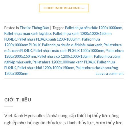
CONTINUE READING
→
Posted in
Tin tức Thông Báo
|
Tagged
Pallet nhựa bền chắc 1200x1000mm
,
Pallet nhựa màu xanh logistics
,
Pallet nhựa xanh 1200x1000x150mm
PL04LK
,
Pallet nhựa PL04LK xanh 1200x1000mm
,
Pallet nhựa
1200x1000mm PL04LK
,
Pallet nhựa chuẩn xuất khẩu màu xanh
,
Pallet nhựa
màu xanh PL04LK
,
Pallet nhựa màu xanh PL04LK 1200x1000mm
,
Pallet nhựa
1200x1000x150mm
,
Pallet nhựa cỡ 1200x1000x150mm
,
Pallet nhựa công
nghiệp màu xanh
,
Pallet nhựa 1200x1000mm xanh PL04LK
,
Pallet nhựa
PL04LK
,
Pallet nhựa khổ 1200x1000x150mm
,
Pallet nhựa cho kho xưởng
1200x1000mm
Leave a comment
GIỚI THIỆU
Viet Xanh Hydraulics là nhà cung cấp thiết bị thủy lực công
nghiệp như bộ nguồn thủy lực, xi lanh thủy lực, bơm thủy lực,