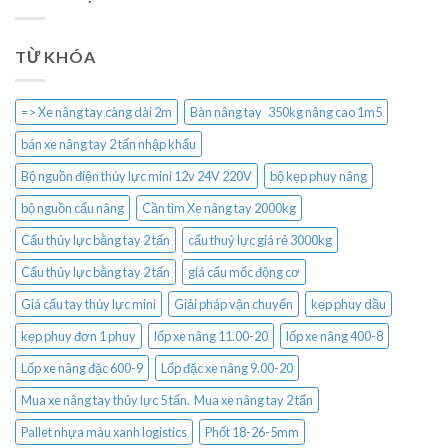
TỪ KHÓA
=> Xe nâng tay càng dài 2m
Bàn nâng tay 350kg nâng cao 1m5
bán xe nâng tay 2 tấn nhập khẩu
Bộ nguồn điện thủy lực mini 12v 24V 220V
bộ kẹp phuy nâng
bộ nguồn cẩu nâng
Cần tìm Xe nâng tay 2000kg
Cẩu thủy lực bằng tay 2 tấn
cẩu thuỷ lực giá rẻ 3000kg
Cẩu thủy lực bằng tay 2 tấn
giá cẩu mốc động cơ
Giá cẩu tay thủy lực mini
Giải pháp vận chuyển
kẹp phuy dầu
kẹp phuy đơn 1 phuy
lốp xe nâng 11.00-20
lốp xe nâng 400-8
Lốp xe nâng đặc 600-9
Lốp đặc xe nâng 9.00-20
Mua xe nâng tay thủy lực 5 tấn. Mua xe nâng tay 2 tấn
Pallet nhựa màu xanh logistics
Phốt 18-26-5mm