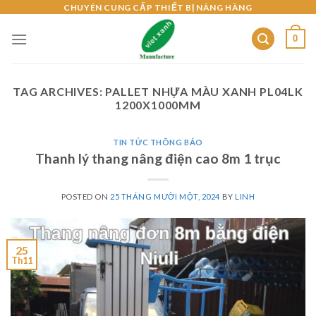
Skip
CHUYÊN CUNG CẤP THIẾT BỊ NÂNG HÀNG
to
0
content
TAG ARCHIVES:
PALLET NHỰA MÀU XANH PL04LK
1200X1000MM
TIN TỨC THÔNG BÁO
Thanh lý thang nâng điện cao 8m 1 trục
POSTED ON
25 THÁNG MƯỜI MỘT, 2024
BY
LINH
25
Th11