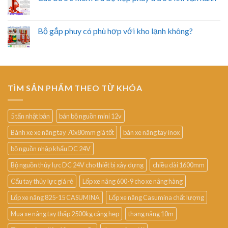
Bộ gắp phuy có phù hợp với kho lạnh không?
TÌM SẢN PHẨM THEO TỪ KHÓA
5 tấn nhật bản
bán bộ nguồn mini 12v
Bánh xe xe nâng tay 70x80mm giá tốt
bán xe nâng tay inox
bộ nguồn nhập khẩu DC 24V
Bộ nguồn thủy lực DC 24V cho thiết bị xây dựng
chiều dài 1600mm
Cẩu tay thủy lực giá rẻ
Lốp xe nâng 600-9 cho xe nâng hàng
Lốp xe nâng 825-15 CASUMINA
Lốp xe nâng Casumina chất lượng
Mua xe nâng tay thấp 2500kg càng hẹp
thang nâng 10m