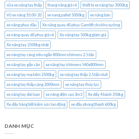
sữa xe nâng tay thấp
thang nâng giá rẻ
thiết bị xe nâng tay 3000kg
Vỏ xe nâng 10.00-20
xe nang pallet 5000kg
xe nâng bàn
xe nâng phuy dầu
Xe nâng quay đổ phuy Gamlift cho kho xưởng
xe nâng quay đổ phuy giá rẻ
Xe nâng tay 500kg giảm giá
Xe nâng tay 2500kg nhật
xe nâng tay càng siêu ngắn 800mm ichimens 2.5 tấn
xe nâng tay gắn cân
xe nâng tay ichimens 540x800mm
xe nâng tay mạ kẽm 2500kg
xe nâng tay thấp 2.5 tấn niuli
xe nâng tay thấp càng 2000mm
xe nâng tay thủy lực
xe nâng tay đài loan
xe nâng điện cao 3m3
Xe đẩy 4 bánh 350kg
Xe đẩy hàng tiết kiệm sức lao động
xe đẩy phong thạnh 600kg
DANH MỤC