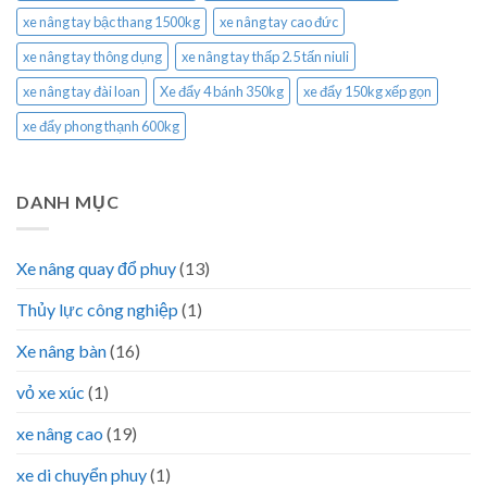
xe nâng tay bậc thang 1500kg
xe nâng tay cao đức
xe nâng tay thông dụng
xe nâng tay thấp 2.5 tấn niuli
xe nâng tay đài loan
Xe đẩy 4 bánh 350kg
xe đẩy 150kg xếp gọn
xe đẩy phong thạnh 600kg
DANH MỤC
Xe nâng quay đổ phuy
(13)
Thủy lực công nghiệp
(1)
Xe nâng bàn
(16)
vỏ xe xúc
(1)
xe nâng cao
(19)
xe di chuyển phuy
(1)