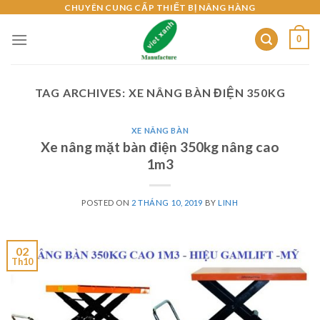
Skip
CHUYÊN CUNG CẤP THIẾT BỊ NÂNG HÀNG
to
0
content
TAG ARCHIVES:
XE NÂNG BÀN ĐIỆN 350KG
XE NÂNG BÀN
Xe nâng mặt bàn điện 350kg nâng cao
1m3
POSTED ON
2 THÁNG 10, 2019
BY
LINH
02
Th10