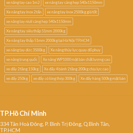
xe nâng tay cao 1m2
xe nâng tay càng hẹp 540x1150mm
Xe nâng tay inox 2 tấn
xe nâng tay inox 2500kg giá tốt
xe nâng tay niuli càng hẹp 540x1150mm
Xe nâng tay siêu thấp 51mm 2000kg
Xe nâng tay thấp 51mm 2000kg tại Hà Nội/TP.HCM
xe nâng tay đức 3500kg
Xe nâng thủy lực quay đổ phuy
xe nâng trung quốc
Xe nâng WP1000 mặt bàn chất lượng cao
xe đẩy 2 tầng 150kg
Xe đẩy 4 bánh 2 tầng 200kg chịu lực cao
xe đẩy 250kg
xe đẩy có lòng thép 300kg
Xe đẩy hàng 500kg mặt bàn
TP.Hồ Chí Minh
334 Tân Hoà Đông, P. Bình Trị Đông, Q.Bình Tân,
TP.HCM