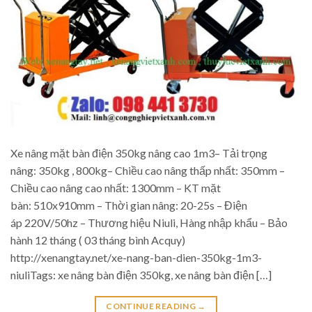
Xe nâng mặt bàn điện 350kg nâng cao 1m3– Tải trọng
nâng: 350kg , 800kg– Chiều cao nâng thấp nhất: 350mm –
Chiều cao nâng cao nhất: 1300mm – KT mặt
bàn: 510x910mm – Thời gian nâng: 20-25s – Điện
áp 220V/50hz – Thương hiệu Niuli, Hàng nhập khẩu – Bảo
hành 12 tháng ( 03 tháng bình Acquy)
http://xenangtay.net/xe-nang-ban-dien-350kg-1m3-
niuliTags: xe nâng bàn điện 350kg, xe nâng bàn điện […]
CONTINUE READING
→