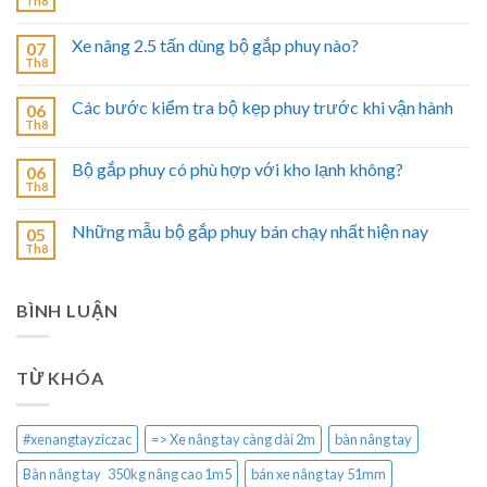
Th8
Xe nâng 2.5 tấn dùng bộ gắp phuy nào?
07
Th8
Các bước kiểm tra bộ kẹp phuy trước khi vận hành
06
Th8
Bộ gắp phuy có phù hợp với kho lạnh không?
06
Th8
Những mẫu bộ gắp phuy bán chạy nhất hiện nay
05
Th8
BÌNH LUẬN
TỪ KHÓA
#xenangtayziczac
=> Xe nâng tay càng dài 2m
bàn nâng tay
Bàn nâng tay 350kg nâng cao 1m5
bán xe nâng tay 51mm