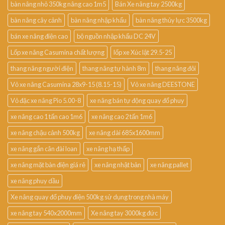
bàn nâng nhỏ 350kg nâng cao 1m5
Bán Xe nâng tay 2500kg
bàn nâng cây cảnh
bàn nâng nhập khẩu
bàn nâng thủy lực 3500kg
bán xe nâng điện cao
bộ nguồn nhập khẩu DC 24V
Lốp xe nâng Casumina chất lượng
lốp xe Xúc lật 29.5-25
thang nâng người điện
thang nâng tự hành 8m
thang nâng đôi
Vỏ xe nâng Casumina 28x9-15 (8.15-15)
Vỏ xe nâng DEESTONE
Vỏ đặc xe nâng Pio 5.00-8
xe nâng bán tự động quay đổ phuy
xe nâng cao 1 tấn cao 1m6
xe nâng cao 2 tấn 1m6
xe nâng chậu cảnh 500kg
xe nâng dài 685x1600mm
xe nâng gắn cân đài loan
xe nâng hạ thấp
xe nâng mặt bàn điện giá rẻ
xe nâng nhật bản
xe nâng pallet
xe nâng phuy dầu
Xe nâng quay đổ phuy điện 500kg sử dụng trong nhà máy
xe nâng tay 540x2000mm
Xe nâng tay 3000kg đức