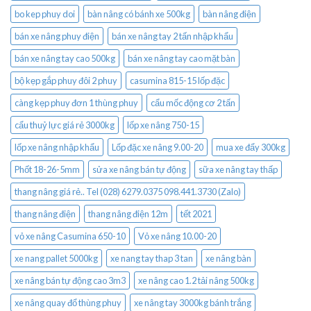
bo kep phuy doi
bàn nâng có bánh xe 500kg
bàn nâng điện
bán xe nâng phuy điện
bán xe nâng tay 2 tấn nhập khẩu
bán xe nâng tay cao 500kg
bán xe nâng tay cao mặt bàn
bộ kẹp gắp phuy đôi 2 phuy
casumina 815-15 lốp đặc
càng kẹp phuy đơn 1 thùng phuy
cẩu mốc động cơ 2 tấn
cẩu thuỷ lực giá rẻ 3000kg
lốp xe nâng 750-15
lốp xe nâng nhập khẩu
Lốp đặc xe nâng 9.00-20
mua xe đẩy 300kg
Phốt 18-26-5mm
sửa xe nâng bán tự động
sữa xe nâng tay thấp
thang nâng giá rẻ.. Tel (028) 6279.0375 098.441.3730 (Zalo)
thang nâng điện
thang nâng điện 12m
tết 2021
vỏ xe nâng Casumina 650-10
Vỏ xe nâng 10.00-20
xe nang pallet 5000kg
xe nang tay thap 3 tan
xe nâng bàn
xe nâng bán tự động cao 3m3
xe nâng cao 1.2 tải nâng 500kg
xe nâng quay đổ thùng phuy
xe nâng tay 3000kg bánh trắng