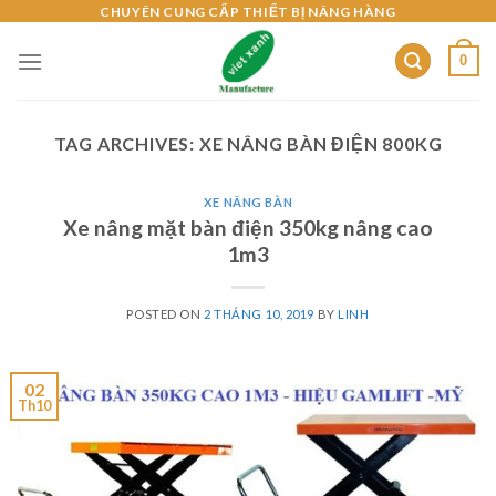
Skip
CHUYÊN CUNG CẤP THIẾT BỊ NÂNG HÀNG
to
0
content
TAG ARCHIVES:
XE NÂNG BÀN ĐIỆN 800KG
XE NÂNG BÀN
Xe nâng mặt bàn điện 350kg nâng cao
1m3
POSTED ON
2 THÁNG 10, 2019
BY
LINH
02
Th10