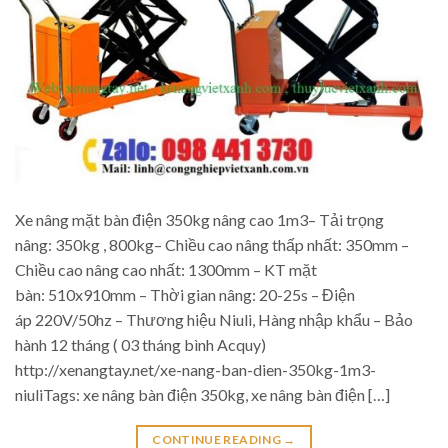
Xe nâng mặt bàn điện 350kg nâng cao 1m3– Tải trọng
nâng: 350kg , 800kg– Chiều cao nâng thấp nhất: 350mm –
Chiều cao nâng cao nhất: 1300mm – KT mặt
bàn: 510x910mm – Thời gian nâng: 20-25s – Điện
áp 220V/50hz – Thương hiệu Niuli, Hàng nhập khẩu – Bảo
hành 12 tháng ( 03 tháng bình Acquy)
http://xenangtay.net/xe-nang-ban-dien-350kg-1m3-
niuliTags: xe nâng bàn điện 350kg, xe nâng bàn điện […]
CONTINUE READING
→