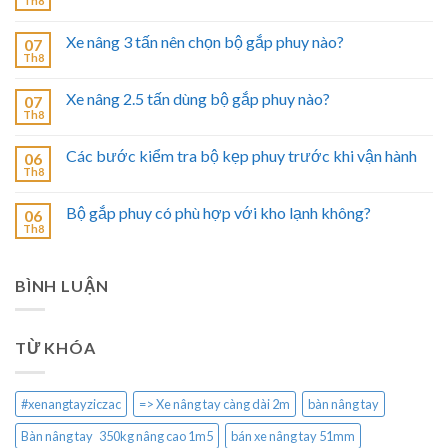
Th8
Xe nâng 3 tấn nên chọn bộ gắp phuy nào?
07
Th8
Xe nâng 2.5 tấn dùng bộ gắp phuy nào?
07
Th8
Các bước kiểm tra bộ kẹp phuy trước khi vận hành
06
Th8
Bộ gắp phuy có phù hợp với kho lạnh không?
06
Th8
BÌNH LUẬN
TỪ KHÓA
#xenangtayziczac
=> Xe nâng tay càng dài 2m
bàn nâng tay
Bàn nâng tay 350kg nâng cao 1m5
bán xe nâng tay 51mm