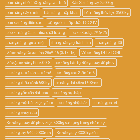
bàn nâng nhỏ 350kg nâng cao 1m5
Bán Xe nâng tay 2500kg
bàn nâng cây cảnh
bàn nâng nhập khẩu
bàn nâng thủy lực 3500kg
bán xe nâng điện cao
bộ nguồn nhập khẩu DC 24V
Lốp xe nâng Casumina chất lượng
lốp xe Xúc lật 29.5-25
thang nâng người điện
thang nâng tự hành 8m
thang nâng đôi
Vỏ xe nâng Casumina 28x9-15 (8.15-15)
Vỏ xe nâng DEESTONE
Vỏ đặc xe nâng Pio 5.00-8
xe nâng bán tự động quay đổ phuy
xe nâng cao 1 tấn cao 1m6
xe nâng cao 2 tấn 1m6
xe nâng chậu cảnh 500kg
xe nâng dài 685x1600mm
xe nâng gắn cân đài loan
xe nâng hạ thấp
xe nâng mặt bàn điện giá rẻ
xe nâng nhật bản
xe nâng pallet
xe nâng phuy dầu
Xe nâng quay đổ phuy điện 500kg sử dụng trong nhà máy
xe nâng tay 540x2000mm
Xe nâng tay 3000kg đức