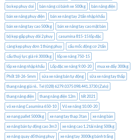
bo kep phuy doi
bàn nâng có bánh xe 500kg
bàn nâng điện
bán xe nâng phuy điện
bán xe nâng tay 2 tấn nhập khẩu
bán xe nâng tay cao 500kg
bán xe nâng tay cao mặt bàn
bộ kẹp gắp phuy đôi 2 phuy
casumina 815-15 lốp đặc
càng kẹp phuy đơn 1 thùng phuy
cẩu mốc động cơ 2 tấn
cẩu thuỷ lực giá rẻ 3000kg
lốp xe nâng 750-15
lốp xe nâng nhập khẩu
Lốp đặc xe nâng 9.00-20
mua xe đẩy 300kg
Phốt 18-26-5mm
sửa xe nâng bán tự động
sữa xe nâng tay thấp
thang nâng giá rẻ.. Tel (028) 6279.0375 098.441.3730 (Zalo)
thang nâng điện
thang nâng điện 12m
tết 2021
vỏ xe nâng Casumina 650-10
Vỏ xe nâng 10.00-20
xe nang pallet 5000kg
xe nang tay thap 3 tan
xe nâng bàn
xe nâng bán tự động cao 3m3
xe nâng cao 1.2 tải nâng 500kg
xe nâng quay đổ thùng phuy
xe nâng tay 3000kg bánh trắng