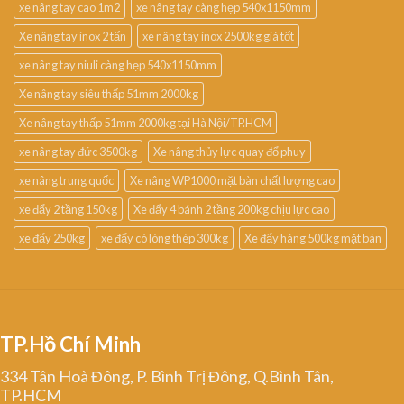
xe nâng tay cao 1m2
xe nâng tay càng hẹp 540x1150mm
Xe nâng tay inox 2 tấn
xe nâng tay inox 2500kg giá tốt
xe nâng tay niuli càng hẹp 540x1150mm
Xe nâng tay siêu thấp 51mm 2000kg
Xe nâng tay thấp 51mm 2000kg tại Hà Nội/TP.HCM
xe nâng tay đức 3500kg
Xe nâng thủy lực quay đổ phuy
xe nâng trung quốc
Xe nâng WP1000 mặt bàn chất lượng cao
xe đẩy 2 tầng 150kg
Xe đẩy 4 bánh 2 tầng 200kg chịu lực cao
xe đẩy 250kg
xe đẩy có lòng thép 300kg
Xe đẩy hàng 500kg mặt bàn
TP.Hồ Chí Minh
334 Tân Hoà Đông, P. Bình Trị Đông, Q.Bình Tân,
TP.HCM