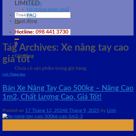
LIMITED
Liên hệ
Hệ thống phân phối
Tìm
FAQ
kiếm:
Hoạt động
Tìm
Hotline: 098 441 3730
kiếm:
0
Tag Archives:
Xe nâng tay cao
Giỏ hàng
giá tốt
Chưa có sản phẩm trong giỏ hàng.
Lịch Thông báo
Bán Xe Nâng Tay Cao 500kg – Nâng Cao
1m2, Chất Lượng Cao, Giá Tốt!
Posted on
17 Tháng 12, 2024
8 Tháng 9, 2025
by
Linh
17
Th12