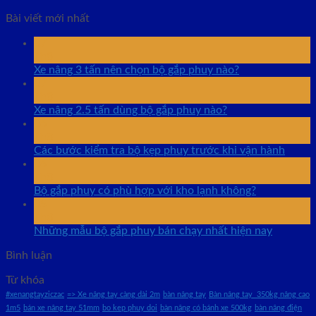
Bài viết mới nhất
07
Th8
Xe nâng 3 tấn nên chọn bộ gắp phuy nào?
07
Th8
Xe nâng 2.5 tấn dùng bộ gắp phuy nào?
06
Th8
Các bước kiểm tra bộ kẹp phuy trước khi vận hành
06
Th8
Bộ gắp phuy có phù hợp với kho lạnh không?
05
Th8
Những mẫu bộ gắp phuy bán chạy nhất hiện nay
Bình luận
Từ khóa
#xenangtayziczac
=> Xe nâng tay càng dài 2m
bàn nâng tay
Bàn nâng tay 350kg nâng cao
1m5
bán xe nâng tay 51mm
bo kep phuy doi
bàn nâng có bánh xe 500kg
bàn nâng điện