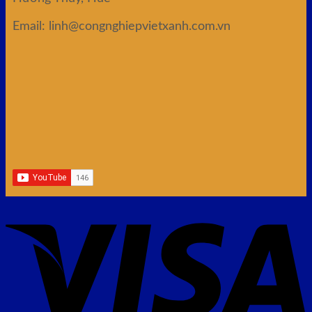
Email: linh@congnghiepvietxanh.com.vn