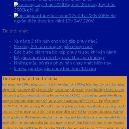
Xe nâng tay thấp
2500kg Niuli
Bộ
nguồn điện thủy lực mini 12v 24V 220V
Tin mới nhất
Xe nâng 3 tấn nên chọn bộ gắp phuy nào?
Xe nâng 2.5 tấn dùng bộ gắp phuy nào?
Các bước kiểm tra bộ kẹp phuy trước khi vận hành
Bộ gắp phuy có phù hợp với kho lạnh không?
Những mẫu bộ gắp phuy bán chạy nhất hiện nay
5 mẹo giúp bộ gắp phuy bền hơn 10 năm
Tìm sản phẩm theo từ khóa
bàn nâng nhỏ 350kg nâng cao 1m5
Bán Xe nâng tay 2500kg
bàn nâng cây cảnh
bàn nâng
nhập khẩu
bàn nâng thủy lực 3500kg
bán xe nâng điện cao
bộ nguồn nhập khẩu DC 24V
Lốp xe nâng Casumina chất lượng
lốp xe Xúc lật 29.5-25
thang nâng người điện
thang
nâng tự hành 8m
thang nâng đôi
Vỏ xe nâng Casumina 28x9-15 (8.15-15)
Vỏ xe nâng
DEESTONE
Vỏ đặc xe nâng Pio 5.00-8
xe nâng bán tự động quay đổ phuy
xe nâng cao 1
tấn cao 1m6
xe nâng cao 2 tấn 1m6
xe nâng chậu cảnh 500kg
xe nâng dài 685x1600mm
xe nâng gắn cân đài loan
xe nâng hạ thấp
xe nâng mặt bàn điện giá rẻ
xe nâng nhật bản
xe
nâng pallet
xe nâng phuy dầu
Xe nâng quay đổ phuy điện 500kg sử dụng trong nhà máy
xe nâng tay 540x2000mm
Xe nâng tay 3000kg đức
xe nâng tay cao 1m2
xe nâng tay càng