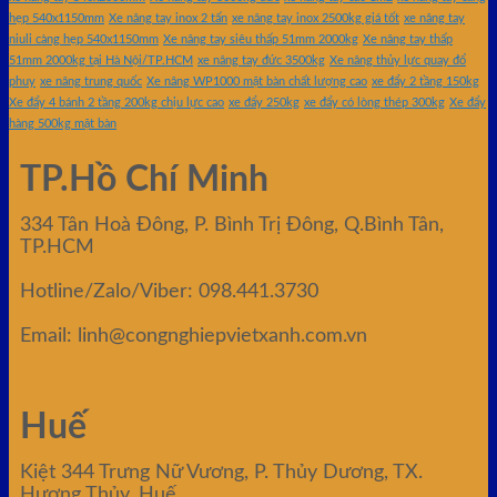
hẹp 540x1150mm
Xe nâng tay inox 2 tấn
xe nâng tay inox 2500kg giá tốt
xe nâng tay
niuli càng hẹp 540x1150mm
Xe nâng tay siêu thấp 51mm 2000kg
Xe nâng tay thấp
51mm 2000kg tại Hà Nội/TP.HCM
xe nâng tay đức 3500kg
Xe nâng thủy lực quay đổ
phuy
xe nâng trung quốc
Xe nâng WP1000 mặt bàn chất lượng cao
xe đẩy 2 tầng 150kg
Xe đẩy 4 bánh 2 tầng 200kg chịu lực cao
xe đẩy 250kg
xe đẩy có lòng thép 300kg
Xe đẩy
hàng 500kg mặt bàn
TP.Hồ Chí Minh
334 Tân Hoà Đông, P. Bình Trị Đông, Q.Bình Tân,
TP.HCM
Hotline/Zalo/Viber: 098.441.3730
Email: linh@congnghiepvietxanh.com.vn
Huế
Kiệt 344 Trưng Nữ Vương, P. Thủy Dương, TX.
Hương Thủy, Huế