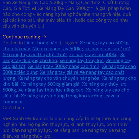
Bán Xe Nâng Tay Cao 500kg – Nâng Cao 1m2, Chất Lượng
Cao, Giá Tốt! 🚜 Xe Nâng Tay Cao 500kg** là giải pháp hoàn
hảo cho công việc nâng hạ hàng hóa nhẹ nhàng và hiệu quả
tại các kho bãi, nhà máy, siêu thị, hoặc các công ty có nhu
cầu vận chuyển […]
Continue reading
→
Posted in
Lịch Thông báo
|
Tagged
Xe nâng tay cao 500kg
cho nhà máy
,
Mua xe nâng tay 500kg
,
xe nâng tay cao 1m2
,
Xe nâng tay cao thủy lực 1m2
,
xe nâng tay cao 500kg
,
Xe
nâng tay di động cho kho
,
xe nâng tay thủy lực
,
Xe nâng tay
cao giá tốt
,
Xe nâng tay 500kg nâng cao 1m2
,
Xe nâng tay cao
500kg tiện dụng
,
Xe nâng tay giá rẻ Xe nâng tay cao chất
lượng
,
Xe nâng tay cho vận chuyển hàng hóa
,
Xe nâng tay cho
kho bãi
,
Xe nâng tay 500kg giảm giá
,
Xe nâng tay thủy lực
500kg
,
Xe nâng tay thủy lực nâng cao
,
Xe nâng tay cao cho
siêu thị
,
Xe nâng tay sử dụng trong kho xưởng
Leave a
comment
Giới thiệu
Viet Xanh Hydraulics là nhà cung cấp thiết bị thủy lực công
nghiệp như bộ nguồn thủy lực, xi lanh thủy lực, bơm thủy
lực, bàn nâng thủy lực, xe nâng bàn, xe nâng tay, xe nâng
điện, xe nâng thủy lực.