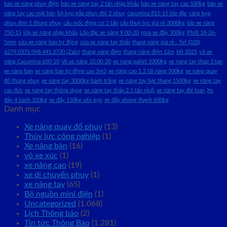
bán xe nâng phuy điện
bán xe nâng tay 2 tấn nhập khẩu
bán xe nâng tay cao 500kg
bán xe
nâng tay cao mặt bàn
bộ kẹp gắp phuy đôi 2 phuy
casumina 815-15 lốp đặc
càng kẹp
phuy đơn 1 thùng phuy
cẩu mốc động cơ 2 tấn
cẩu thuỷ lực giá rẻ 3000kg
lốp xe nâng
750-15
lốp xe nâng nhập khẩu
Lốp đặc xe nâng 9.00-20
mua xe đẩy 300kg
Phốt 18-26-
5mm
sửa xe nâng bán tự động
sữa xe nâng tay thấp
thang nâng giá rẻ.. Tel (028)
6279.0375 098.441.3730 (Zalo)
thang nâng điện
thang nâng điện 12m
tết 2021
vỏ xe
nâng Casumina 650-10
Vỏ xe nâng 10.00-20
xe nang pallet 5000kg
xe nang tay thap 3 tan
xe nâng bàn
xe nâng bán tự động cao 3m3
xe nâng cao 1.2 tải nâng 500kg
xe nâng quay
đổ thùng phuy
xe nâng tay 3000kg bánh trắng
xe nâng tay bậc thang 1500kg
xe nâng tay
cao đức
xe nâng tay thông dụng
xe nâng tay thấp 2.5 tấn niuli
xe nâng tay đài loan
Xe
đẩy 4 bánh 350kg
xe đẩy 150kg xếp gọn
xe đẩy phong thạnh 600kg
Danh mục
Xe nâng quay đổ phuy
(13)
Thủy lực công nghiệp
(1)
Xe nâng bàn
(16)
vỏ xe xúc
(1)
xe nâng cao
(19)
xe di chuyển phuy
(1)
xe nâng tay
(65)
Bộ nguồn mini điện
(1)
Uncategorized
(1.068)
Lịch Thông báo
(2)
Tin tức Thông Báo
(1.281)