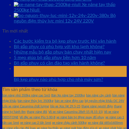
Xe nâng tay thấp
2500kg Niuli
Bộ
nguồn điện thủy lực mini 12v 24V 220V
Tin mới nhất
Các bước kiểm tra bộ kẹp phuy trước khi vận hành
Bộ gắp phuy có phù hợp với kho lạnh không?
Những mẫu bộ gắp phuy bán chạy nhất hiện nay
5 mẹo giúp bộ gắp phuy bền hơn 10 năm
Bộ gắp phuy có cần đào tạo vận hành không?
04
Th8
Bộ kẹp phuy nào phù hợp cho nhà máy sơn?
Tìm sản phẩm theo từ khóa
bàn nâng nhỏ 350kg nâng cao 1m5
Bán Xe nâng tay 2500kg
bàn nâng cây cảnh
bàn nâng
nhập khẩu
bàn nâng thủy lực 3500kg
bán xe nâng điện cao
bộ nguồn nhập khẩu DC 24V
Lốp xe nâng Casumina chất lượng
lốp xe Xúc lật 29.5-25
thang nâng người điện
thang
nâng tự hành 8m
thang nâng đôi
Vỏ xe nâng Casumina 28x9-15 (8.15-15)
Vỏ xe nâng
DEESTONE
Vỏ đặc xe nâng Pio 5.00-8
xe nâng bán tự động quay đổ phuy
xe nâng cao 1
tấn cao 1m6
xe nâng cao 2 tấn 1m6
xe nâng chậu cảnh 500kg
xe nâng dài 685x1600mm
xe nâng gắn cân đài loan
xe nâng hạ thấp
xe nâng mặt bàn điện giá rẻ
xe nâng nhật bản
xe