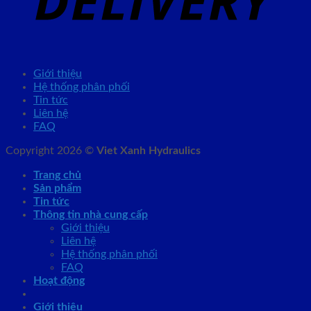
Giới thiệu
Hệ thống phân phối
Tin tức
Liên hệ
FAQ
Copyright 2026 ©
Viet Xanh Hydraulics
Trang chủ
Sản phẩm
Tin tức
Thông tin nhà cung cấp
Giới thiệu
Liên hệ
Hệ thống phân phối
FAQ
Hoạt động
Giới thiệu