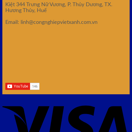
Kiệt 344 Trưng Nữ Vương, P. Thủy Dương, TX.
Hương Thủy, Huế
Email: linh@congnghiepvietxanh.com.vn