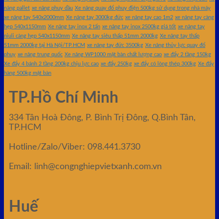
nâng pallet
xe nâng phuy dầu
Xe nâng quay đổ phuy điện 500kg sử dụng trong nhà máy
xe nâng tay 540x2000mm
Xe nâng tay 3000kg đức
xe nâng tay cao 1m2
xe nâng tay càng
hẹp 540x1150mm
Xe nâng tay inox 2 tấn
xe nâng tay inox 2500kg giá tốt
xe nâng tay
niuli càng hẹp 540x1150mm
Xe nâng tay siêu thấp 51mm 2000kg
Xe nâng tay thấp
51mm 2000kg tại Hà Nội/TP.HCM
xe nâng tay đức 3500kg
Xe nâng thủy lực quay đổ
phuy
xe nâng trung quốc
Xe nâng WP1000 mặt bàn chất lượng cao
xe đẩy 2 tầng 150kg
Xe đẩy 4 bánh 2 tầng 200kg chịu lực cao
xe đẩy 250kg
xe đẩy có lòng thép 300kg
Xe đẩy
hàng 500kg mặt bàn
TP.Hồ Chí Minh
334 Tân Hoà Đông, P. Bình Trị Đông, Q.Bình Tân,
TP.HCM
Hotline/Zalo/Viber: 098.441.3730
Email: linh@congnghiepvietxanh.com.vn
Huế