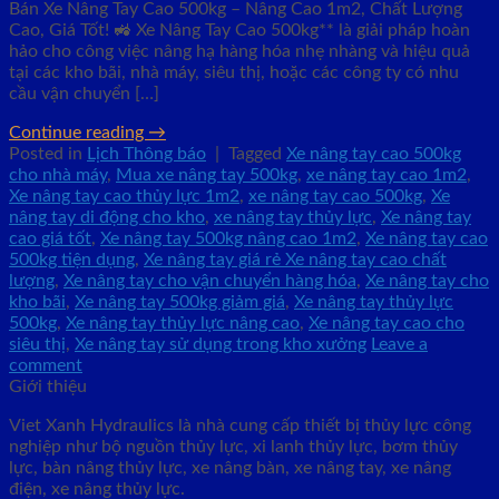
Bán Xe Nâng Tay Cao 500kg – Nâng Cao 1m2, Chất Lượng
Cao, Giá Tốt! 🚜 Xe Nâng Tay Cao 500kg** là giải pháp hoàn
hảo cho công việc nâng hạ hàng hóa nhẹ nhàng và hiệu quả
tại các kho bãi, nhà máy, siêu thị, hoặc các công ty có nhu
cầu vận chuyển […]
Continue reading
→
Posted in
Lịch Thông báo
|
Tagged
Xe nâng tay cao 500kg
cho nhà máy
,
Mua xe nâng tay 500kg
,
xe nâng tay cao 1m2
,
Xe nâng tay cao thủy lực 1m2
,
xe nâng tay cao 500kg
,
Xe
nâng tay di động cho kho
,
xe nâng tay thủy lực
,
Xe nâng tay
cao giá tốt
,
Xe nâng tay 500kg nâng cao 1m2
,
Xe nâng tay cao
500kg tiện dụng
,
Xe nâng tay giá rẻ Xe nâng tay cao chất
lượng
,
Xe nâng tay cho vận chuyển hàng hóa
,
Xe nâng tay cho
kho bãi
,
Xe nâng tay 500kg giảm giá
,
Xe nâng tay thủy lực
500kg
,
Xe nâng tay thủy lực nâng cao
,
Xe nâng tay cao cho
siêu thị
,
Xe nâng tay sử dụng trong kho xưởng
Leave a
comment
Giới thiệu
Viet Xanh Hydraulics là nhà cung cấp thiết bị thủy lực công
nghiệp như bộ nguồn thủy lực, xi lanh thủy lực, bơm thủy
lực, bàn nâng thủy lực, xe nâng bàn, xe nâng tay, xe nâng
điện, xe nâng thủy lực.