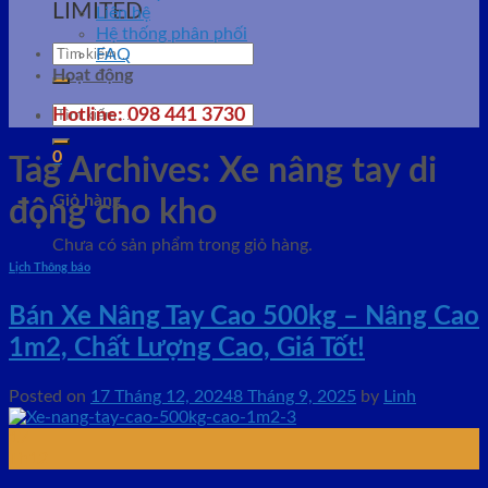
LIMITED
Liên hệ
Hệ thống phân phối
Tìm
FAQ
kiếm:
Hoạt động
Tìm
Hotline: 098 441 3730
kiếm:
0
Tag Archives:
Xe nâng tay di
Giỏ hàng
động cho kho
Chưa có sản phẩm trong giỏ hàng.
Lịch Thông báo
Bán Xe Nâng Tay Cao 500kg – Nâng Cao
1m2, Chất Lượng Cao, Giá Tốt!
Posted on
17 Tháng 12, 2024
8 Tháng 9, 2025
by
Linh
17
Th12