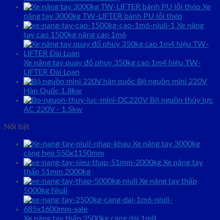
Xe
nâng tay 3000kg TW-LIFTER bánh PU lỗi thép
Xe nâng
tay cao 1500kg nâng cao 1m6
Xe nâng tay quay đổ phuy 350kg cao 1m4 hiệu TW-
LIFTER Đài Loan
Bộ nguồn mini 220V
Hàn Quốc 1.8kw
Bộ nguồn thủy lực
AC 220V - 1.5kw
Nổi bật
Xe nâng tay 3000kg
càng hẹp 550x1150mm
Xe nâng tay
thấp 51mm 2000kg
Xe nâng tay thấp
5000kg Niuli
Xe nâng tay thấp 2500kg càng dài 1m8