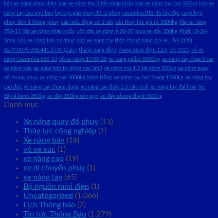
bán xe nâng phuy điện
bán xe nâng tay 2 tấn nhập khẩu
bán xe nâng tay cao 500kg
bán xe
nâng tay cao mặt bàn
bộ kẹp gắp phuy đôi 2 phuy
casumina 815-15 lốp đặc
càng kẹp
phuy đơn 1 thùng phuy
cẩu mốc động cơ 2 tấn
cẩu thuỷ lực giá rẻ 3000kg
lốp xe nâng
750-15
lốp xe nâng nhập khẩu
Lốp đặc xe nâng 9.00-20
mua xe đẩy 300kg
Phốt 18-26-
5mm
sửa xe nâng bán tự động
sữa xe nâng tay thấp
thang nâng giá rẻ.. Tel (028)
6279.0375 098.441.3730 (Zalo)
thang nâng điện
thang nâng điện 12m
tết 2021
vỏ xe
nâng Casumina 650-10
Vỏ xe nâng 10.00-20
xe nang pallet 5000kg
xe nang tay thap 3 tan
xe nâng bàn
xe nâng bán tự động cao 3m3
xe nâng cao 1.2 tải nâng 500kg
xe nâng quay
đổ thùng phuy
xe nâng tay 3000kg bánh trắng
xe nâng tay bậc thang 1500kg
xe nâng tay
cao đức
xe nâng tay thông dụng
xe nâng tay thấp 2.5 tấn niuli
xe nâng tay đài loan
Xe
đẩy 4 bánh 350kg
xe đẩy 150kg xếp gọn
xe đẩy phong thạnh 600kg
Danh mục
Xe nâng quay đổ phuy
(13)
Thủy lực công nghiệp
(1)
Xe nâng bàn
(16)
vỏ xe xúc
(1)
xe nâng cao
(19)
xe di chuyển phuy
(1)
xe nâng tay
(65)
Bộ nguồn mini điện
(1)
Uncategorized
(1.066)
Lịch Thông báo
(2)
Tin tức Thông Báo
(1.279)