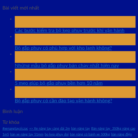
Bài viết mới nhất
06
Th8
Các bước kiểm tra bộ kẹp phuy trước khi vận hành
06
Th8
Bộ gắp phuy có phù hợp với kho lạnh không?
05
Th8
Những mẫu bộ gắp phuy bán chạy nhất hiện nay
05
Th8
5 mẹo giúp bộ gắp phuy bền hơn 10 năm
04
Th8
Bộ gắp phuy có cần đào tạo vận hành không?
Bình luận
Từ khóa
#xenangtayziczac
=> Xe nâng tay càng dài 2m
bàn nâng tay
Bàn nâng tay 350kg nâng cao
1m5
bán xe nâng tay 51mm
bo kep phuy doi
bàn nâng có bánh xe 500kg
bàn nâng điện