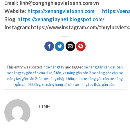
Email:
linh@congnghiepvietxanh.com.vn
Website:
https://xenangvietxanh.com
https://xen
Blog:
https://xenangtaynet.blogspot.com/
Instagram:
https://www.instagram.com/thuylucvietx
This entry was posted in
xe nâng tay
and tagged
xe nâng gắn cân đài loan
,
xe nâng tay gắn cân của đức
,
5 tấn
,
xe nâng gắn cân 2
,
xe nâng gắn cân
,
xe
nâng tay gắn cân 2 tấn
,
xe nâng nhập khẩu
,
mua xe nâng gắn cân
,
xe nâng
gắn cân 2000kg
,
xe nâng hàng có cân
,
xe nâng tay thấp gắn cân
.
LINH