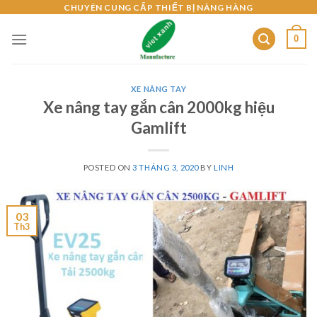
Skip
CHUYÊN CUNG CẤP THIẾT BỊ NÂNG HÀNG
to
0
content
XE NÂNG TAY
Xe nâng tay gắn cân 2000kg hiệu
Gamlift
POSTED ON
3 THÁNG 3, 2020
BY
LINH
03
Th3