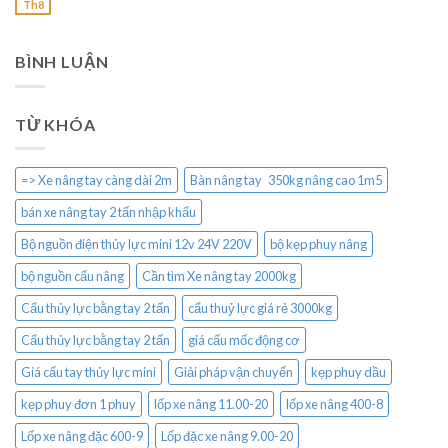
Th8
BÌNH LUẬN
TỪ KHÓA
=> Xe nâng tay càng dài 2m
Bàn nâng tay 350kg nâng cao 1m5
bán xe nâng tay 2 tấn nhập khẩu
Bộ nguồn điện thủy lực mini 12v 24V 220V
bộ kẹp phuy nâng
bộ nguồn cẩu nâng
Cần tìm Xe nâng tay 2000kg
Cẩu thủy lực bằng tay 2 tấn
cẩu thuỷ lực giá rẻ 3000kg
Cẩu thủy lực bằng tay 2 tấn
giá cẩu mốc động cơ
Giá cẩu tay thủy lực mini
Giải pháp vận chuyển
kẹp phuy dầu
kẹp phuy đơn 1 phuy
lốp xe nâng 11.00-20
lốp xe nâng 400-8
Lốp xe nâng đặc 600-9
Lốp đặc xe nâng 9.00-20