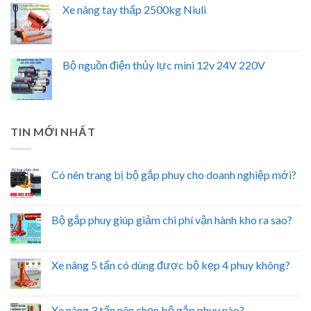
Xe nâng tay thấp 2500kg Niuli
Bộ nguồn điện thủy lực mini 12v 24V 220V
TIN MỚI NHẤT
Có nên trang bị bộ gắp phuy cho doanh nghiệp mới?
Bộ gắp phuy giúp giảm chi phí vận hành kho ra sao?
Xe nâng 5 tấn có dùng được bộ kẹp 4 phuy không?
Xe nâng 3 tấn nên chọn bộ gắp phuy nào?