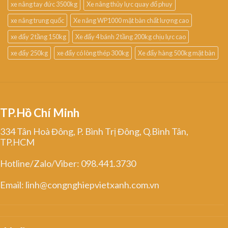
xe nâng tay đức 3500kg
Xe nâng thủy lực quay đổ phuy
xe nâng trung quốc
Xe nâng WP1000 mặt bàn chất lượng cao
xe đẩy 2 tầng 150kg
Xe đẩy 4 bánh 2 tầng 200kg chịu lực cao
xe đẩy 250kg
xe đẩy có lòng thép 300kg
Xe đẩy hàng 500kg mặt bàn
TP.Hồ Chí Minh
334 Tân Hoà Đông, P. Bình Trị Đông, Q.Bình Tân,
TP.HCM
Hotline/Zalo/Viber: 098.441.3730
Email: linh@congnghiepvietxanh.com.vn