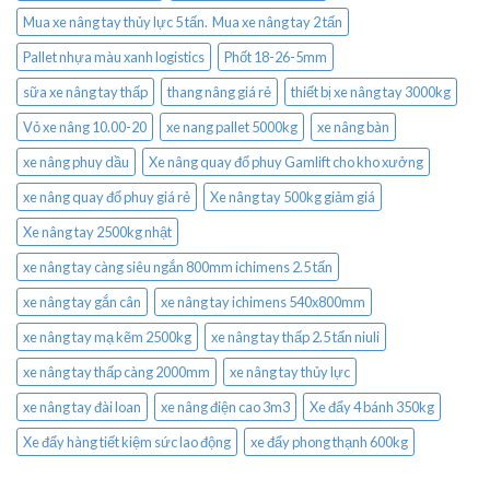
Mua xe nâng tay thủy lực 5 tấn. Mua xe nâng tay 2 tấn
Pallet nhựa màu xanh logistics
Phốt 18-26-5mm
sữa xe nâng tay thấp
thang nâng giá rẻ
thiết bị xe nâng tay 3000kg
Vỏ xe nâng 10.00-20
xe nang pallet 5000kg
xe nâng bàn
xe nâng phuy dầu
Xe nâng quay đổ phuy Gamlift cho kho xưởng
xe nâng quay đổ phuy giá rẻ
Xe nâng tay 500kg giảm giá
Xe nâng tay 2500kg nhật
xe nâng tay càng siêu ngắn 800mm ichimens 2.5 tấn
xe nâng tay gắn cân
xe nâng tay ichimens 540x800mm
xe nâng tay mạ kẽm 2500kg
xe nâng tay thấp 2.5 tấn niuli
xe nâng tay thấp càng 2000mm
xe nâng tay thủy lực
xe nâng tay đài loan
xe nâng điện cao 3m3
Xe đẩy 4 bánh 350kg
Xe đẩy hàng tiết kiệm sức lao động
xe đẩy phong thạnh 600kg