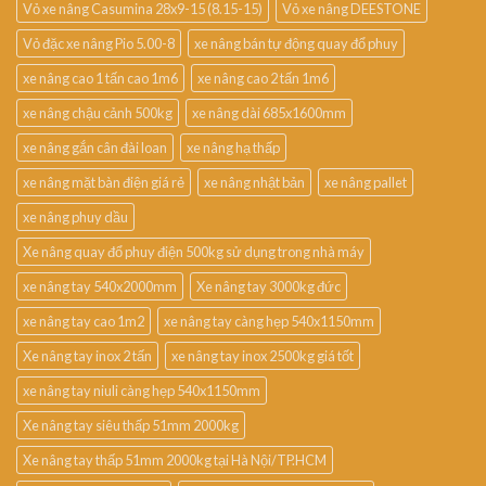
Vỏ xe nâng Casumina 28x9-15 (8.15-15)
Vỏ xe nâng DEESTONE
Vỏ đặc xe nâng Pio 5.00-8
xe nâng bán tự động quay đổ phuy
xe nâng cao 1 tấn cao 1m6
xe nâng cao 2 tấn 1m6
xe nâng chậu cảnh 500kg
xe nâng dài 685x1600mm
xe nâng gắn cân đài loan
xe nâng hạ thấp
xe nâng mặt bàn điện giá rẻ
xe nâng nhật bản
xe nâng pallet
xe nâng phuy dầu
Xe nâng quay đổ phuy điện 500kg sử dụng trong nhà máy
xe nâng tay 540x2000mm
Xe nâng tay 3000kg đức
xe nâng tay cao 1m2
xe nâng tay càng hẹp 540x1150mm
Xe nâng tay inox 2 tấn
xe nâng tay inox 2500kg giá tốt
xe nâng tay niuli càng hẹp 540x1150mm
Xe nâng tay siêu thấp 51mm 2000kg
Xe nâng tay thấp 51mm 2000kg tại Hà Nội/TP.HCM