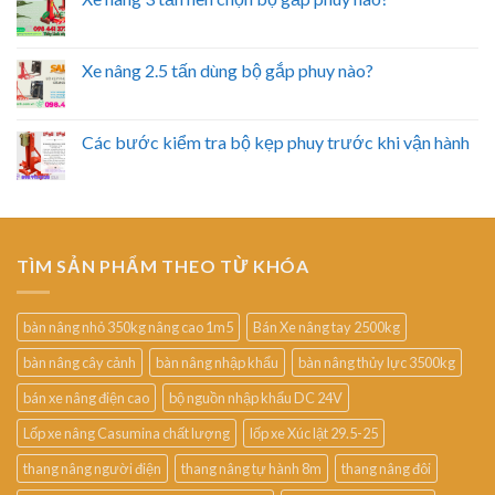
Xe nâng 2.5 tấn dùng bộ gắp phuy nào?
Các bước kiểm tra bộ kẹp phuy trước khi vận hành
TÌM SẢN PHẨM THEO TỪ KHÓA
bàn nâng nhỏ 350kg nâng cao 1m5
Bán Xe nâng tay 2500kg
bàn nâng cây cảnh
bàn nâng nhập khẩu
bàn nâng thủy lực 3500kg
bán xe nâng điện cao
bộ nguồn nhập khẩu DC 24V
Lốp xe nâng Casumina chất lượng
lốp xe Xúc lật 29.5-25
thang nâng người điện
thang nâng tự hành 8m
thang nâng đôi