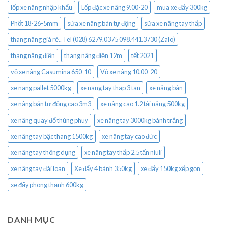
lốp xe nâng nhập khẩu
Lốp đặc xe nâng 9.00-20
mua xe đẩy 300kg
Phốt 18-26-5mm
sửa xe nâng bán tự động
sữa xe nâng tay thấp
thang nâng giá rẻ.. Tel (028) 6279.0375 098.441.3730 (Zalo)
thang nâng điện
thang nâng điện 12m
tết 2021
vỏ xe nâng Casumina 650-10
Vỏ xe nâng 10.00-20
xe nang pallet 5000kg
xe nang tay thap 3 tan
xe nâng bàn
xe nâng bán tự động cao 3m3
xe nâng cao 1.2 tải nâng 500kg
xe nâng quay đổ thùng phuy
xe nâng tay 3000kg bánh trắng
xe nâng tay bậc thang 1500kg
xe nâng tay cao đức
xe nâng tay thông dụng
xe nâng tay thấp 2.5 tấn niuli
xe nâng tay đài loan
Xe đẩy 4 bánh 350kg
xe đẩy 150kg xếp gọn
xe đẩy phong thạnh 600kg
DANH MỤC