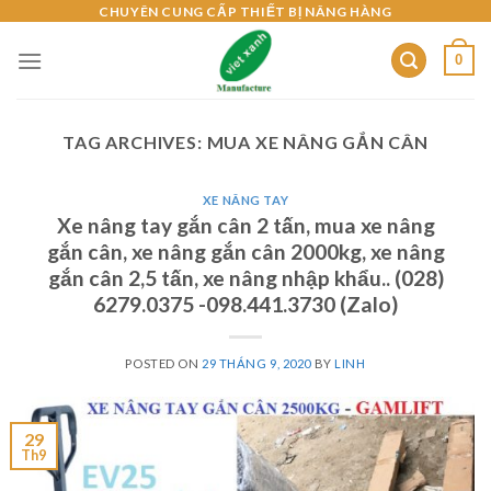
Skip
CHUYÊN CUNG CẤP THIẾT BỊ NÂNG HÀNG
to
0
content
TAG ARCHIVES:
MUA XE NÂNG GẮN CÂN
XE NÂNG TAY
Xe nâng tay gắn cân 2 tấn, mua xe nâng
gắn cân, xe nâng gắn cân 2000kg, xe nâng
gắn cân 2,5 tấn, xe nâng nhập khẩu.. (028)
6279.0375 -098.441.3730 (Zalo)
POSTED ON
29 THÁNG 9, 2020
BY
LINH
29
Th9