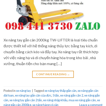
Xe nâng tay gắn cân 2000kg TW-LIFTER là loại tiêu chuẩn
được thiết kế với hệ thống nâng thủy lực bằng tay kích, di
chuyển bằng cách kéo và đẩy tay. Xe nâng tay rất thích hợp
với việc nâng hạ và di chuyển hàng hóa trong kho bãi , nhà
xưởng, thuận tiện cho bạn mang […]
CONTINUE READING
→
Posted in
xe nâng tay
|
Tagged
xe nâng tay thấp gắn cân
,
xe nâng gắn cân
đài loan
,
xe nâng tay gắn cân của đức
,
5 tấn
,
xe nâng gắn cân 2
,
xe nâng gắn
cân
,
xe nâng tay gắn cân 2 tấn
,
xe nâng nhập khẩu
,
mua xe nâng gắn cân
,
xe
nâng gắn cân 2000kg
,
xe nâng hàng có cân
Leave a comment