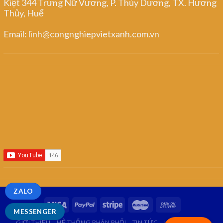
Kiệt 344 Trưng Nữ Vương, P. Thủy Dương, TX. Hương
Thủy, Huế
Email: linh@congnghiepvietxanh.com.vn
ZALO
MESSENGER
GIỚI THIỆU
HỆ THỐNG PHÂN PHỐI
TIN TỨC
LIÊN HỆ
FAQ