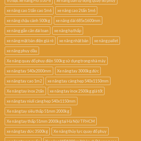
Vỏ đặc xe nâng Pio 5.00-8
xe nâng bán tự động quay đổ phuy
xe nâng cao 1 tấn cao 1m6
xe nâng cao 2 tấn 1m6
xe nâng chậu cảnh 500kg
xe nâng dài 685x1600mm
xe nâng gắn cân đài loan
xe nâng hạ thấp
xe nâng mặt bàn điện giá rẻ
xe nâng nhật bản
xe nâng pallet
xe nâng phuy dầu
Xe nâng quay đổ phuy điện 500kg sử dụng trong nhà máy
xe nâng tay 540x2000mm
Xe nâng tay 3000kg đức
xe nâng tay cao 1m2
xe nâng tay càng hẹp 540x1150mm
Xe nâng tay inox 2 tấn
xe nâng tay inox 2500kg giá tốt
xe nâng tay niuli càng hẹp 540x1150mm
Xe nâng tay siêu thấp 51mm 2000kg
Xe nâng tay thấp 51mm 2000kg tại Hà Nội/TP.HCM
xe nâng tay đức 3500kg
Xe nâng thủy lực quay đổ phuy