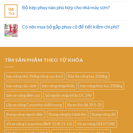
Bộ kẹp phuy nào phù hợp cho nhà máy sơn?
04
Th8
Có nên mua bộ gắp phuy cũ để tiết kiệm chi phí?
TÌM SẢN PHẨM THEO TỪ KHÓA
bàn nâng nhỏ 350kg nâng cao 1m5
Bán Xe nâng tay 2500kg
bàn nâng cây cảnh
bàn nâng nhập khẩu
bàn nâng thủy lực 3500kg
bán xe nâng điện cao
bộ nguồn nhập khẩu DC 24V
Lốp xe nâng Casumina chất lượng
lốp xe Xúc lật 29.5-25
thang nâng người điện
thang nâng tự hành 8m
thang nâng đôi
Vỏ xe nâng Casumina 28x9-15 (8.15-15)
Vỏ xe nâng DEESTONE