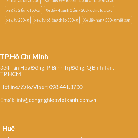
xe nâng trung quốc
Xe nâng WP1000 mặt bàn chất lượng cao
xe đẩy 2 tầng 150kg
Xe đẩy 4 bánh 2 tầng 200kg chịu lực cao
xe đẩy 250kg
xe đẩy có lòng thép 300kg
Xe đẩy hàng 500kg mặt bàn
TP.Hồ Chí Minh
334 Tân Hoà Đông, P. Bình Trị Đông, Q.Bình Tân,
TP.HCM
Hotline/Zalo/Viber: 098.441.3730
Email: linh@congnghiepvietxanh.com.vn
Huế