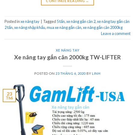
CONTINUE READING
→
Posted in
xe nâng tay
|
Tagged
5 tấn
,
xe nâng gắn cân 2
,
xe nâng tay gắn cân
2 tấn
,
xe nâng nhập khẩu
,
mua xe nâng gắn cân
,
xe nâng gắn cân 2000kg
Leave a comment
XE NÂNG TAY
Xe nâng tay gắn cân 2000kg TW-LIFTER
POSTED ON
23 THÁNG 6, 2020
BY
LINH
23
Th6