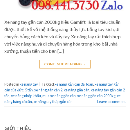
Xe nâng tay gắn cân 2000kg hiệu Gamlift là loại tiêu chuẩn
được thiết kế với hệ thống nâng thủy lực bằng tay kích, di
chuyển bằng cách kéo và đẩy tay. Xe nâng tay rất thích hợp
với việc nâng hạ và di chuyển hàng hóa trong kho bãi , nhà
xưởng, thuận tiện cho bạn […]
CONTINUE READING
→
Posted in
xe nâng tay
|
Tagged
xe nâng gắn cân đài loan
,
xe nâng tay gắn
cân của đức
,
5 tấn
,
xe nâng gắn cân 2
,
xe nâng gắn cân
,
xe nâng tay gắn cân 2
tấn
,
xe nâng nhập khẩu
,
mua xe nâng gắn cân
,
xe nâng gắn cân 2000kg
,
xe
nâng hàng có cân
,
xe nâng tay thấp gắn cân
Leave a comment
GIỚI THIỆU