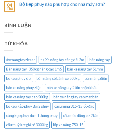
Bộ kẹp phuy nào phù hợp cho nhà máy sơn?
04
Th8
BÌNH LUẬN
TỪ KHÓA
#xenangtayziczac
=> Xe nâng tay càng dài 2m
bàn nâng tay
Bàn nâng tay 350kg nâng cao 1m5
bán xe nâng tay 51mm
bo kep phuy doi
bàn nâng có bánh xe 500kg
bàn nâng điện
bán xe nâng phuy điện
bán xe nâng tay 2 tấn nhập khẩu
bán xe nâng tay cao 500kg
bán xe nâng tay cao mặt bàn
bộ kẹp gắp phuy đôi 2 phuy
casumina 815-15 lốp đặc
càng kẹp phuy đơn 1 thùng phuy
cẩu mốc động cơ 2 tấn
cẩu thuỷ lực giá rẻ 3000kg
lốp xe nâng 750-15