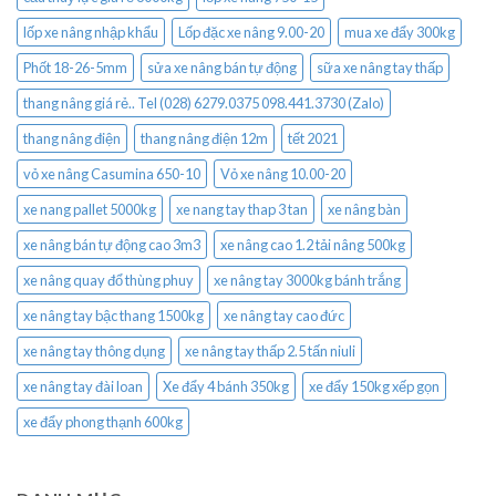
lốp xe nâng nhập khẩu
Lốp đặc xe nâng 9.00-20
mua xe đẩy 300kg
Phốt 18-26-5mm
sửa xe nâng bán tự động
sữa xe nâng tay thấp
thang nâng giá rẻ.. Tel (028) 6279.0375 098.441.3730 (Zalo)
thang nâng điện
thang nâng điện 12m
tết 2021
vỏ xe nâng Casumina 650-10
Vỏ xe nâng 10.00-20
xe nang pallet 5000kg
xe nang tay thap 3 tan
xe nâng bàn
xe nâng bán tự động cao 3m3
xe nâng cao 1.2 tải nâng 500kg
xe nâng quay đổ thùng phuy
xe nâng tay 3000kg bánh trắng
xe nâng tay bậc thang 1500kg
xe nâng tay cao đức
xe nâng tay thông dụng
xe nâng tay thấp 2.5 tấn niuli
xe nâng tay đài loan
Xe đẩy 4 bánh 350kg
xe đẩy 150kg xếp gọn
xe đẩy phong thạnh 600kg