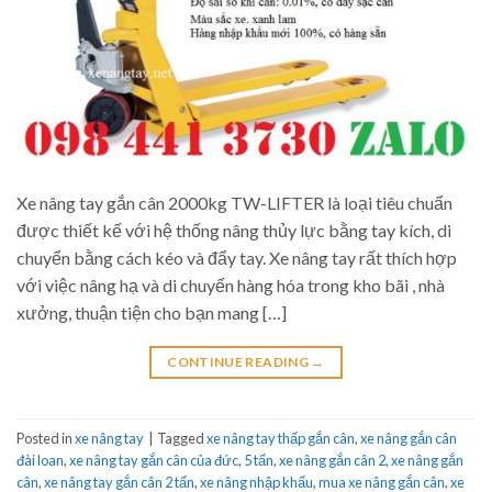
Xe nâng tay gắn cân 2000kg TW-LIFTER là loại tiêu chuẩn
được thiết kế với hệ thống nâng thủy lực bằng tay kích, di
chuyển bằng cách kéo và đẩy tay. Xe nâng tay rất thích hợp
với việc nâng hạ và di chuyển hàng hóa trong kho bãi , nhà
xưởng, thuận tiện cho bạn mang […]
CONTINUE READING
→
Posted in
xe nâng tay
|
Tagged
xe nâng tay thấp gắn cân
,
xe nâng gắn cân
đài loan
,
xe nâng tay gắn cân của đức
,
5 tấn
,
xe nâng gắn cân 2
,
xe nâng gắn
cân
,
xe nâng tay gắn cân 2 tấn
,
xe nâng nhập khẩu
,
mua xe nâng gắn cân
,
xe