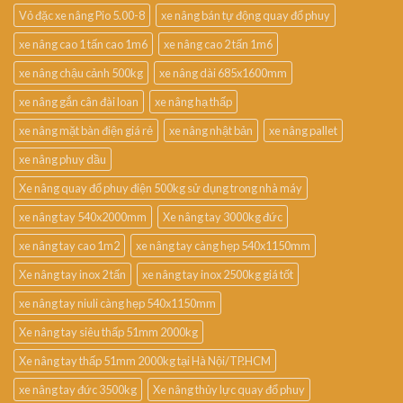
Vỏ đặc xe nâng Pio 5.00-8
xe nâng bán tự động quay đổ phuy
xe nâng cao 1 tấn cao 1m6
xe nâng cao 2 tấn 1m6
xe nâng chậu cảnh 500kg
xe nâng dài 685x1600mm
xe nâng gắn cân đài loan
xe nâng hạ thấp
xe nâng mặt bàn điện giá rẻ
xe nâng nhật bản
xe nâng pallet
xe nâng phuy dầu
Xe nâng quay đổ phuy điện 500kg sử dụng trong nhà máy
xe nâng tay 540x2000mm
Xe nâng tay 3000kg đức
xe nâng tay cao 1m2
xe nâng tay càng hẹp 540x1150mm
Xe nâng tay inox 2 tấn
xe nâng tay inox 2500kg giá tốt
xe nâng tay niuli càng hẹp 540x1150mm
Xe nâng tay siêu thấp 51mm 2000kg
Xe nâng tay thấp 51mm 2000kg tại Hà Nội/TP.HCM
xe nâng tay đức 3500kg
Xe nâng thủy lực quay đổ phuy