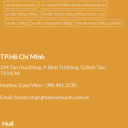
xe nâng trung quốc
Xe nâng WP1000 mặt bàn chất lượng cao
xe đẩy 2 tầng 150kg
Xe đẩy 4 bánh 2 tầng 200kg chịu lực cao
xe đẩy 250kg
xe đẩy có lòng thép 300kg
Xe đẩy hàng 500kg mặt bàn
TP.Hồ Chí Minh
334 Tân Hoà Đông, P. Bình Trị Đông, Q.Bình Tân,
TP.HCM
Hotline/Zalo/Viber: 098.441.3730
Email: linh@congnghiepvietxanh.com.vn
Huế