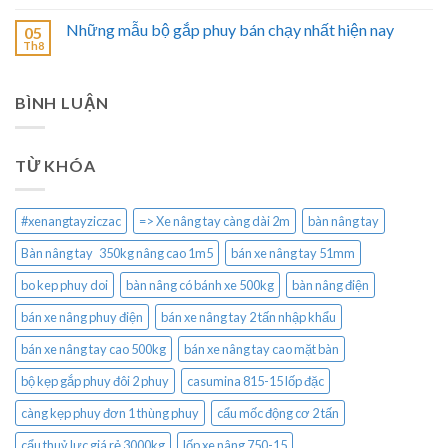
Những mẫu bộ gắp phuy bán chạy nhất hiện nay
05
Th8
BÌNH LUẬN
TỪ KHÓA
#xenangtayziczac
=> Xe nâng tay càng dài 2m
bàn nâng tay
Bàn nâng tay 350kg nâng cao 1m5
bán xe nâng tay 51mm
bo kep phuy doi
bàn nâng có bánh xe 500kg
bàn nâng điện
bán xe nâng phuy điện
bán xe nâng tay 2 tấn nhập khẩu
bán xe nâng tay cao 500kg
bán xe nâng tay cao mặt bàn
bộ kẹp gắp phuy đôi 2 phuy
casumina 815-15 lốp đặc
càng kẹp phuy đơn 1 thùng phuy
cẩu mốc động cơ 2 tấn
cẩu thuỷ lực giá rẻ 3000kg
lốp xe nâng 750-15