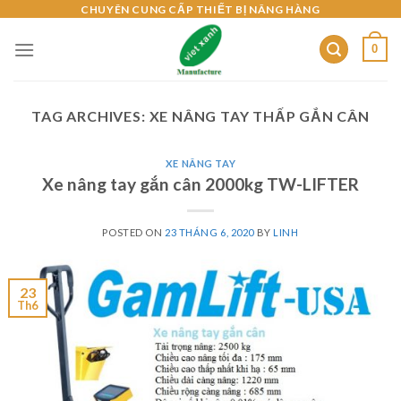
Skip
CHUYÊN CUNG CẤP THIẾT BỊ NÂNG HÀNG
to
0
content
TAG ARCHIVES:
XE NÂNG TAY THẤP GẮN CÂN
XE NÂNG TAY
Xe nâng tay gắn cân 2000kg TW-LIFTER
POSTED ON
23 THÁNG 6, 2020
BY
LINH
23
Th6