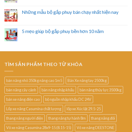
Những mẫu bộ gắp phuy bán chạy nhất hiện nay
5 mẹo giúp bộ gắp phuy bền hơn 10 năm
TÌM SẢN PHẨM THEO TỪ KHÓA
bàn nâng nhỏ 350kg nâng cao 1m5
Bán Xe nâng tay 2500kg
bàn nâng cây cảnh
bàn nâng nhập khẩu
bàn nâng thủy lực 3500kg
bán xe nâng điện cao
bộ nguồn nhập khẩu DC 24V
Lốp xe nâng Casumina chất lượng
lốp xe Xúc lật 29.5-25
thang nâng người điện
thang nâng tự hành 8m
thang nâng đôi
Vỏ xe nâng Casumina 28x9-15 (8.15-15)
Vỏ xe nâng DEESTONE