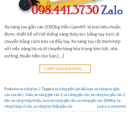
Xe nâng tay gắn cân 2000kg hiệu Gamlift là loại tiêu chuẩn
được thiết kế với hệ thống nâng thủy lực bằng tay kích, di
chuyển bằng cách kéo và đẩy tay. Xe nâng tay rất thích hợp
với việc nâng hạ và di chuyển hàng hóa trong kho bãi , nhà
xưởng, thuận tiện cho bạn […]
CONTINUE READING
→
Posted in
xe nâng tay
|
Tagged
xe nâng gắn cân đài loan
,
xe nâng tay gắn
cân của đức
,
5 tấn
,
xe nâng gắn cân 2
,
xe nâng gắn cân
,
xe nâng tay gắn cân 2
tấn
,
xe nâng nhập khẩu
,
mua xe nâng gắn cân
,
xe nâng gắn cân 2000kg
,
xe
nâng hàng có cân
,
xe nâng tay thấp gắn cân
Leave a comment