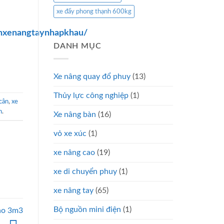
xe đẩy phong thạnh 600kg
nxenangtaynhapkhau/
DANH MỤC
Xe nâng quay đổ phuy
(13)
Thủy lực công nghiệp
(1)
cân
,
xe
n
.
Xe nâng bàn
(16)
vỏ xe xúc
(1)
xe nâng cao
(19)
xe di chuyển phuy
(1)
xe nâng tay
(65)
Bộ nguồn mini điện
(1)
cao 3m3