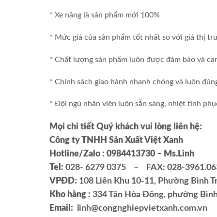
* Xe nâng là sản phẩm mới 100%
* Mức giá của sản phẩm tốt nhất so với giá thị t
* Chất lượng sản phẩm luôn được đảm bảo và cam
* Chính sách giao hành nhanh chóng và luôn đúng
* Đội ngủ nhân viên luôn sẵn sàng, nhiệt tình p
Mọi chi tiết Quý khách vui lòng liên hệ:
Công ty TNHH Sản Xuất Việt Xanh
Hotline/Zalo : 0984413730 – Ms.Linh
Tel:
028- 6279 0375 – FAX: 028-3961.06
VPĐD:
108 Liên Khu 10-11, Phường Bình Tr
Kho hàng :
334 Tân Hòa Đông, phường Bình 
Email:
linh@congnghiepvietxanh.com.vn