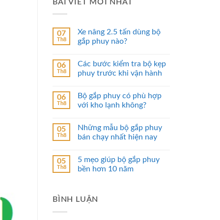
BÀI VIẾT MỚI NHẤT
Xe nâng 2.5 tấn dùng bộ
07
Th8
gắp phuy nào?
Các bước kiểm tra bộ kẹp
06
Th8
phuy trước khi vận hành
Bộ gắp phuy có phù hợp
06
Th8
với kho lạnh không?
Những mẫu bộ gắp phuy
05
Th8
bán chạy nhất hiện nay
5 mẹo giúp bộ gắp phuy
05
Th8
bền hơn 10 năm
BÌNH LUẬN