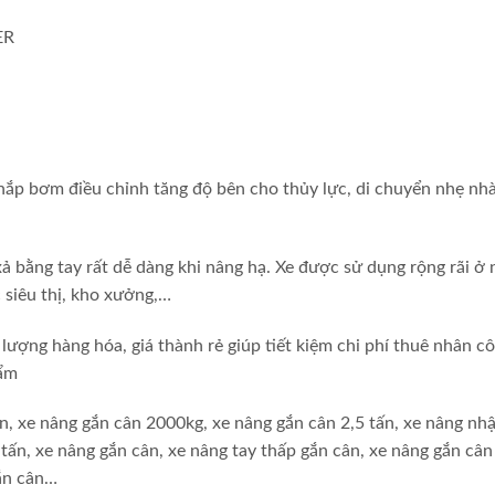
ER
nắp bơm điều chỉnh tăng độ bên cho thủy lực, di chuyển nhẹ nh
ả bằng tay rất dễ dàng khi nâng hạ. Xe được sử dụng rộng rãi ở
 siêu thị, kho xưởng,…
lượng hàng hóa, giá thành rẻ giúp tiết kiệm chi phí thuê nhân c
hẩm
n, xe nâng gắn cân 2000kg, xe nâng gắn cân 2,5 tấn, xe nâng nh
tấn, xe nâng gắn cân, xe nâng tay thấp gắn cân, xe nâng gắn cân
gắn cân…