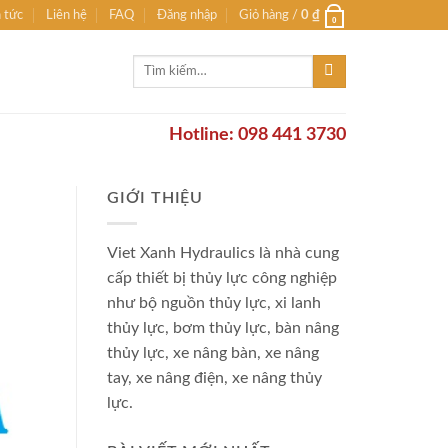
n tức
Liên hệ
FAQ
Đăng nhập
Giỏ hàng /
0
₫
0
Tìm
kiếm:
Hotline: 098 441 3730
GIỚI THIỆU
Viet Xanh Hydraulics là nhà cung
cấp thiết bị thủy lực công nghiệp
như bộ nguồn thủy lực, xi lanh
thủy lực, bơm thủy lực, bàn nâng
thủy lực, xe nâng bàn, xe nâng
tay, xe nâng điện, xe nâng thủy
lực.