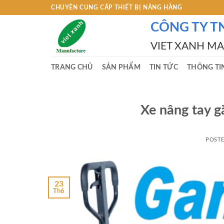
Skip
CHUYÊN CUNG CẤP THIẾT BỊ NÂNG HÀNG
to
CÔNG TY T
content
VIET XANH M
TRANG CHỦ
SẢN PHẨM
TIN TỨC
THÔNG TI
Xe nâng tay 
POST
23
Th6