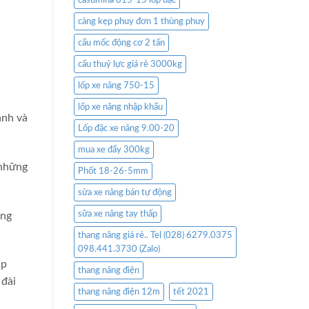
casumina 815-15 lốp đặc
càng kẹp phuy đơn 1 thùng phuy
cẩu mốc động cơ 2 tấn
cẩu thuỷ lực giá rẻ 3000kg
lốp xe nâng 750-15
lốp xe nâng nhập khẩu
ành và
Lốp đặc xe nâng 9.00-20
mua xe đẩy 300kg
 những
Phốt 18-26-5mm
sửa xe nâng bán tự động
sữa xe nâng tay thấp
ông
thang nâng giá rẻ.. Tel (028) 6279.0375
098.441.3730 (Zalo)
ập
thang nâng điện
 đài
thang nâng điện 12m
tết 2021