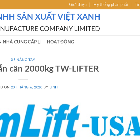
Giới thiệu
Hệ thống phân phối
Ti
NHH SẢN XUẤT VIỆT XANH
ANUFACTURE COMPANY LIMITED
N NHÀ CUNG CẤP
HOẠT ĐỘNG
XE NÂNG TAY
gắn cân 2000kg TW-LIFTER
ED ON
23 THÁNG 6, 2020
BY
LINH