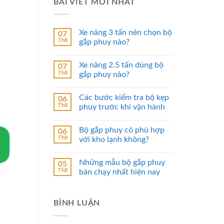
BÀI VIẾT MỚI NHẤT
Xe nâng 3 tấn nên chọn bộ
07
Th8
gắp phuy nào?
Xe nâng 2.5 tấn dùng bộ
07
Th8
gắp phuy nào?
Các bước kiểm tra bộ kẹp
06
Th8
phuy trước khi vận hành
Bộ gắp phuy có phù hợp
06
Th8
với kho lạnh không?
Những mẫu bộ gắp phuy
05
Th8
bán chạy nhất hiện nay
BÌNH LUẬN