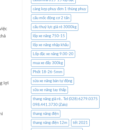
casumina 815-15 lốp đặc
càng kẹp phuy đơn 1 thùng phuy
cẩu mốc động cơ 2 tấn
cẩu thuỷ lực giá rẻ 3000kg
việc
khả
lốp xe nâng 750-15
lốp xe nâng nhập khẩu
Lốp đặc xe nâng 9.00-20
mua xe đẩy 300kg
Phốt 18-26-5mm
sửa xe nâng bán tự động
g lợi
sữa xe nâng tay thấp
thang nâng giá rẻ.. Tel (028) 6279.0375
098.441.3730 (Zalo)
hi
thang nâng điện
thang nâng điện 12m
tết 2021