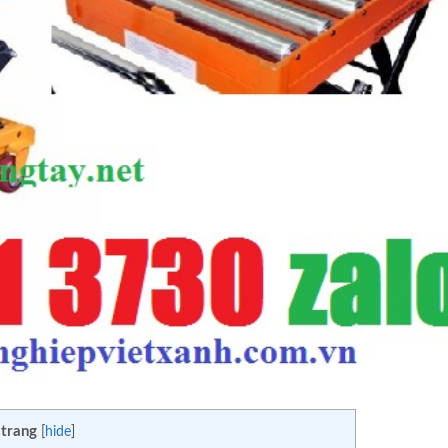
 trang
[
hide
]