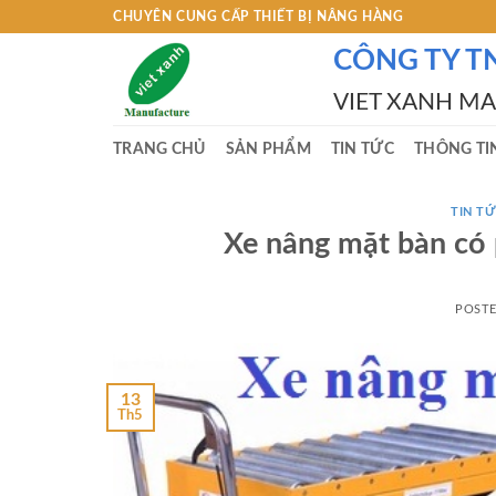
Skip
CHUYÊN CUNG CẤP THIẾT BỊ NÂNG HÀNG
to
CÔNG TY T
content
VIET XANH M
TRANG CHỦ
SẢN PHẨM
TIN TỨC
THÔNG TI
TIN TƯ
Xe nâng mặt bàn có 
POST
13
Th5