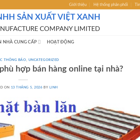
Giới thiệu
Hệ thống phân phối
Ti
NHH SẢN XUẤT VIỆT XANH
ANUFACTURE COMPANY LIMITED
N NHÀ CUNG CẤP
HOẠT ĐỘNG
́C THÔNG BÁO
,
UNCATEGORIZED
phù hợp bán hàng online tại nhà?
ED ON
13 THÁNG 5, 2026
BY
LINH