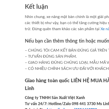
Kết luận
Nhìn chung, xe nâng mặt bàn chính là một giải ph
các thiết bị như vậy, bạn có thể tăng cường hiệu 
trữ. Đừng quên tham khảo các sản phẩm tại
Xe n
Nếu bạn cần thêm thông tin hoặc muốn 
– CHÚNG TÔI CAM KẾT BÁN ĐÚNG GIÁ TRÊN 
– TƯ VẤN ĐÚNG SẢN PHẨM.
– GIAO HÀNG ĐÚNG CHỦNG LOẠI, MẪU MÃ V
– CÓ NHIỀU CHÍNH SÁCH ƯU ĐÃI VỚI KHÁCH 
Giao hàng toàn quốc LIÊN HỆ MUA 
Linh
Công ty TNHH Sản Xuất Việt Xanh
Tư vấn 24/7: Hotline
/Zalo
098 441 3730
Ms Li