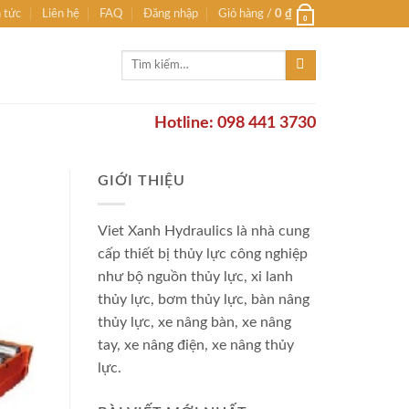
n tức
Liên hệ
FAQ
Đăng nhập
Giỏ hàng /
0
₫
0
Tìm
kiếm:
Hotline: 098 441 3730
GIỚI THIỆU
Viet Xanh Hydraulics là nhà cung
cấp thiết bị thủy lực công nghiệp
như bộ nguồn thủy lực, xi lanh
thủy lực, bơm thủy lực, bàn nâng
thủy lực, xe nâng bàn, xe nâng
tay, xe nâng điện, xe nâng thủy
lực.