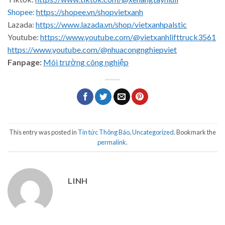
Shopee:
https://shopee.vn/shopvietxanh
Lazada:
https://www.lazada.vn/shop/vietxanhpalstic
Youtube:
https://www.youtube.com/@vietxanhlifttruck3561
https://www.youtube.com/@nhuacongnghiepviet
Fanpage:
Môi trường công nghiệp
This entry was posted in
Tin tức Thông Báo
,
Uncategorized
. Bookmark the
permalink
.
LINH