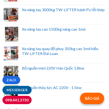
Xe nâng tay 3000kg TW-LIFTER bánh PU lỗi thép
Xe nâng tay cao 1500kg nâng cao 1m6
Xe nâng tay quay đổ phuy 350kg cao 1m4 hiệu
TW-LIFTER Đài Loan
Bộ nguồn mini 220V Hàn Quốc 1.8kw
ZALO
Bộ nguồn thủy lực AC 220V - 1.5kw
MESSENGER
BÁO GIÁ
098.441.3730