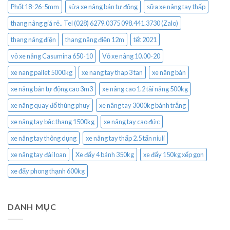
Phốt 18-26-5mm
sửa xe nâng bán tự động
sữa xe nâng tay thấp
thang nâng giá rẻ.. Tel (028) 6279.0375 098.441.3730 (Zalo)
thang nâng điện
thang nâng điện 12m
tết 2021
vỏ xe nâng Casumina 650-10
Vỏ xe nâng 10.00-20
xe nang pallet 5000kg
xe nang tay thap 3 tan
xe nâng bàn
xe nâng bán tự động cao 3m3
xe nâng cao 1.2 tải nâng 500kg
xe nâng quay đổ thùng phuy
xe nâng tay 3000kg bánh trắng
xe nâng tay bậc thang 1500kg
xe nâng tay cao đức
xe nâng tay thông dụng
xe nâng tay thấp 2.5 tấn niuli
xe nâng tay đài loan
Xe đẩy 4 bánh 350kg
xe đẩy 150kg xếp gọn
xe đẩy phong thạnh 600kg
DANH MỤC