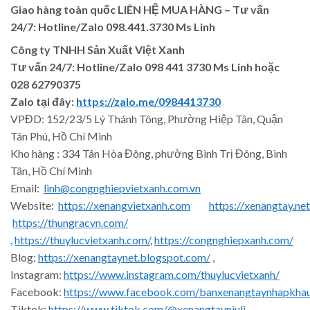
Giao hàng toàn quốc LIÊN HỆ MUA HÀNG
– Tư vấn
24/7: Hotline/Zalo 098.441.3730 Ms Linh
Công ty TNHH Sản Xuất Việt Xanh
Tư vấn 24/7: Hotline
/Zalo
098 441 3730
Ms Linh
hoặc
028 62790375
Zalo tại đây:
https://zalo.me/0984413730
VPĐD: 152/23/5 Lý Thánh Tông, Phường Hiệp Tân, Quận
Tân Phú, Hồ Chí Minh
Kho hàng : 334 Tân Hòa Đông, phường Bình Trị Đông, Bình
Tân, Hồ Chí Minh
Email:
linh@congnghiepvietxanh.com.vn
Website:
https://xenangvietxanh.com
https://xenangtay.net
https://thungracvn.com/
,
https://thuylucvietxanh.com/
,
https://congnghiepxanh.com/
Blog:
https://xenangtaynet.blogspot.com/
,
Instagram:
https://www.instagram.com/thuylucvietxanh/
Facebook:
https://www.facebook.com/banxenangtaynhapkha
Tiktok:
https://www.tiktok.com/@xenangtayniuli