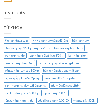
BÌNH LUẬN
TỪ KHÓA
#xenangtayziczac
=> Xe nâng tay càng dài 2m
bàn nâng tay
Bàn nâng tay 350kg nâng cao 1m5
bán xe nâng tay 51mm
bo kep phuy doi
bàn nâng có bánh xe 500kg
bàn nâng điện
bán xe nâng phuy điện
bán xe nâng tay 2 tấn nhập khẩu
bán xe nâng tay cao 500kg
bán xe nâng tay cao mặt bàn
bộ kẹp gắp phuy đôi 2 phuy
casumina 815-15 lốp đặc
càng kẹp phuy đơn 1 thùng phuy
cẩu mốc động cơ 2 tấn
cẩu thuỷ lực giá rẻ 3000kg
lốp xe nâng 750-15
lốp xe nâng nhập khẩu
Lốp đặc xe nâng 9.00-20
mua xe đẩy 300kg