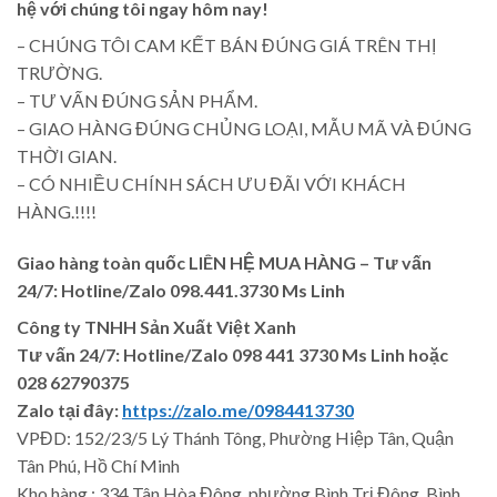
hệ với chúng tôi ngay hôm nay!
– CHÚNG TÔI CAM KẾT BÁN ĐÚNG GIÁ TRÊN THỊ
TRƯỜNG.
– TƯ VẤN ĐÚNG SẢN PHẨM.
– GIAO HÀNG ĐÚNG CHỦNG LOẠI, MẪU MÃ VÀ ĐÚNG
THỜI GIAN.
– CÓ NHIỀU CHÍNH SÁCH ƯU ĐÃI VỚI KHÁCH
HÀNG.!!!!
Giao hàng toàn quốc LIÊN HỆ MUA HÀNG
– Tư vấn
24/7: Hotline/Zalo 098.441.3730 Ms Linh
Công ty TNHH Sản Xuất Việt Xanh
Tư vấn 24/7: Hotline
/Zalo
098 441 3730
Ms Linh
hoặc
028 62790375
Zalo tại đây:
https://zalo.me/0984413730
VPĐD: 152/23/5 Lý Thánh Tông, Phường Hiệp Tân, Quận
Tân Phú, Hồ Chí Minh
Kho hàng : 334 Tân Hòa Đông, phường Bình Trị Đông, Bình