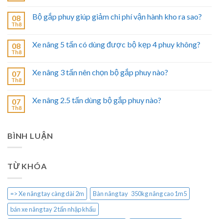
Bộ gắp phuy giúp giảm chi phí vận hành kho ra sao?
08
Th8
Xe nâng 5 tấn có dùng được bộ kẹp 4 phuy không?
08
Th8
Xe nâng 3 tấn nên chọn bộ gắp phuy nào?
07
Th8
Xe nâng 2.5 tấn dùng bộ gắp phuy nào?
07
Th8
BÌNH LUẬN
TỪ KHÓA
=> Xe nâng tay càng dài 2m
Bàn nâng tay 350kg nâng cao 1m5
bán xe nâng tay 2 tấn nhập khẩu