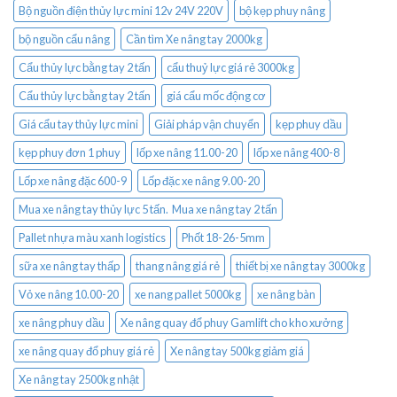
Bộ nguồn điện thủy lực mini 12v 24V 220V
bộ kẹp phuy nâng
bộ nguồn cẩu nâng
Cần tìm Xe nâng tay 2000kg
Cẩu thủy lực bằng tay 2 tấn
cẩu thuỷ lực giá rẻ 3000kg
Cẩu thủy lực bằng tay 2 tấn
giá cẩu mốc động cơ
Giá cẩu tay thủy lực mini
Giải pháp vận chuyển
kẹp phuy dầu
kẹp phuy đơn 1 phuy
lốp xe nâng 11.00-20
lốp xe nâng 400-8
Lốp xe nâng đặc 600-9
Lốp đặc xe nâng 9.00-20
Mua xe nâng tay thủy lực 5 tấn. Mua xe nâng tay 2 tấn
Pallet nhựa màu xanh logistics
Phốt 18-26-5mm
sữa xe nâng tay thấp
thang nâng giá rẻ
thiết bị xe nâng tay 3000kg
Vỏ xe nâng 10.00-20
xe nang pallet 5000kg
xe nâng bàn
xe nâng phuy dầu
Xe nâng quay đổ phuy Gamlift cho kho xưởng
xe nâng quay đổ phuy giá rẻ
Xe nâng tay 500kg giảm giá
Xe nâng tay 2500kg nhật