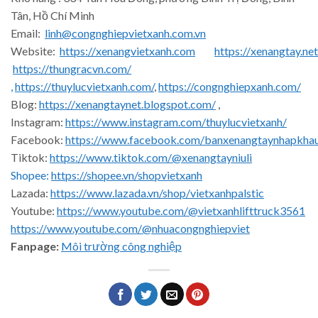
Tân, Hồ Chí Minh
Email:
linh@congnghiepvietxanh.com.vn
Website:
https://xenangvietxanh.com
https://xenangtay.net
https://thungracvn.com/
,
https://thuylucvietxanh.com/
,
https://congnghiepxanh.com/
Blog:
https://xenangtaynet.blogspot.com/
,
Instagram:
https://www.instagram.com/thuylucvietxanh/
Facebook:
https://www.facebook.com/banxenangtaynhapkha
Tiktok:
https://www.tiktok.com/@xenangtayniuli
Shopee:
https://shopee.vn/shopvietxanh
Lazada:
https://www.lazada.vn/shop/vietxanhpalstic
Youtube:
https://www.youtube.com/@vietxanhlifttruck3561
https://www.youtube.com/@nhuacongnghiepviet
Fanpage:
Môi trường công nghiệp