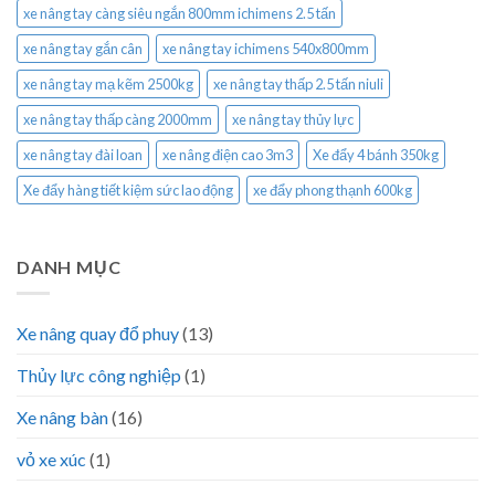
xe nâng tay càng siêu ngắn 800mm ichimens 2.5 tấn
xe nâng tay gắn cân
xe nâng tay ichimens 540x800mm
xe nâng tay mạ kẽm 2500kg
xe nâng tay thấp 2.5 tấn niuli
xe nâng tay thấp càng 2000mm
xe nâng tay thủy lực
xe nâng tay đài loan
xe nâng điện cao 3m3
Xe đẩy 4 bánh 350kg
Xe đẩy hàng tiết kiệm sức lao động
xe đẩy phong thạnh 600kg
DANH MỤC
Xe nâng quay đổ phuy
(13)
Thủy lực công nghiệp
(1)
Xe nâng bàn
(16)
vỏ xe xúc
(1)