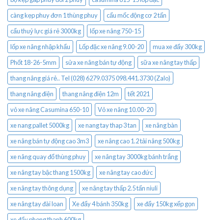
càng kẹp phuy đơn 1 thùng phuy
cẩu mốc động cơ 2 tấn
cẩu thuỷ lực giá rẻ 3000kg
lốp xe nâng 750-15
lốp xe nâng nhập khẩu
Lốp đặc xe nâng 9.00-20
mua xe đẩy 300kg
Phốt 18-26-5mm
sửa xe nâng bán tự động
sữa xe nâng tay thấp
thang nâng giá rẻ.. Tel (028) 6279.0375 098.441.3730 (Zalo)
thang nâng điện
thang nâng điện 12m
tết 2021
vỏ xe nâng Casumina 650-10
Vỏ xe nâng 10.00-20
xe nang pallet 5000kg
xe nang tay thap 3 tan
xe nâng bàn
xe nâng bán tự động cao 3m3
xe nâng cao 1.2 tải nâng 500kg
xe nâng quay đổ thùng phuy
xe nâng tay 3000kg bánh trắng
xe nâng tay bậc thang 1500kg
xe nâng tay cao đức
xe nâng tay thông dụng
xe nâng tay thấp 2.5 tấn niuli
xe nâng tay đài loan
Xe đẩy 4 bánh 350kg
xe đẩy 150kg xếp gọn
xe đẩy phong thạnh 600kg