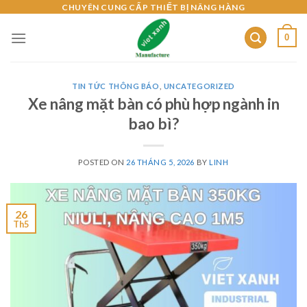
Skip
CHUYÊN CUNG CẤP THIẾT BỊ NÂNG HÀNG
to
0
content
TIN TỨC THÔNG BÁO
,
UNCATEGORIZED
Xe nâng mặt bàn có phù hợp ngành in
bao bì?
POSTED ON
26 THÁNG 5, 2026
BY
LINH
26
Th5