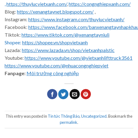
,
https://thuylucvietxanh.com/
,
https://congnghiepxanh.com/
Blog:
https://xenangtaynet.blogspot.com/
,
Instagram:
https://www.instagram.com/thuylucvietxanh/
Facebook:
https://www.facebook.com/banxenangtaynhapkha
Tiktok:
https://www.tiktok.com/@xenangtayniuli
Shopee:
https://shopee.vn/shopvietxanh
Lazada:
https://www.lazada.vn/shop/vietxanhpalstic
Youtube:
https://www.youtube.com/@vietxanhlifttruck3561
https://www.youtube.com/@nhuacongnghiepviet
Fanpage:
Môi trường công nghiệp
This entry was posted in
Tin tức Thông Báo
,
Uncategorized
. Bookmark the
permalink
.