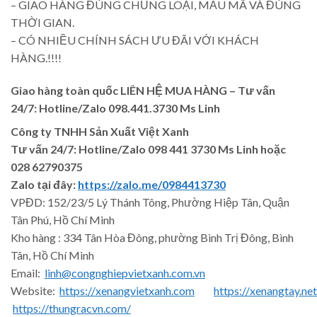
– GIAO HÀNG ĐÚNG CHỦNG LOẠI, MẪU MÃ VÀ ĐÚNG
THỜI GIAN.
– CÓ NHIỀU CHÍNH SÁCH ƯU ĐÃI VỚI KHÁCH
HÀNG.!!!!
Giao hàng toàn quốc LIÊN HỆ MUA HÀNG
– Tư vấn
24/7: Hotline/Zalo 098.441.3730 Ms Linh
Công ty TNHH Sản Xuất Việt Xanh
Tư vấn 24/7: Hotline
/Zalo
098 441 3730
Ms Linh
hoặc
028 62790375
Zalo tại đây:
https://zalo.me/0984413730
VPĐD: 152/23/5 Lý Thánh Tông, Phường Hiệp Tân, Quận
Tân Phú, Hồ Chí Minh
Kho hàng : 334 Tân Hòa Đông, phường Bình Trị Đông, Bình
Tân, Hồ Chí Minh
Email:
linh@congnghiepvietxanh.com.vn
Website:
https://xenangvietxanh.com
https://xenangtay.net
https://thungracvn.com/