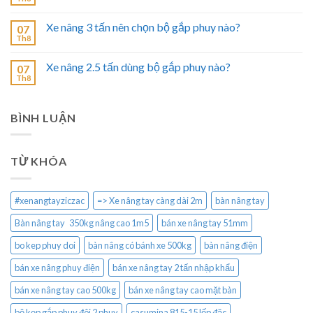
Xe nâng 3 tấn nên chọn bộ gắp phuy nào?
07
Th8
Xe nâng 2.5 tấn dùng bộ gắp phuy nào?
07
Th8
BÌNH LUẬN
TỪ KHÓA
#xenangtayziczac
=> Xe nâng tay càng dài 2m
bàn nâng tay
Bàn nâng tay 350kg nâng cao 1m5
bán xe nâng tay 51mm
bo kep phuy doi
bàn nâng có bánh xe 500kg
bàn nâng điện
bán xe nâng phuy điện
bán xe nâng tay 2 tấn nhập khẩu
bán xe nâng tay cao 500kg
bán xe nâng tay cao mặt bàn
bộ kẹp gắp phuy đôi 2 phuy
casumina 815-15 lốp đặc