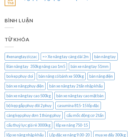
Th8
BÌNH LUẬN
TỪ KHÓA
#xenangtayziczac
=> Xe nâng tay càng dài 2m
bàn nâng tay
Bàn nâng tay 350kg nâng cao 1m5
bán xe nâng tay 51mm
bo kep phuy doi
bàn nâng có bánh xe 500kg
bàn nâng điện
bán xe nâng phuy điện
bán xe nâng tay 2 tấn nhập khẩu
bán xe nâng tay cao 500kg
bán xe nâng tay cao mặt bàn
bộ kẹp gắp phuy đôi 2 phuy
casumina 815-15 lốp đặc
càng kẹp phuy đơn 1 thùng phuy
cẩu mốc động cơ 2 tấn
cẩu thuỷ lực giá rẻ 3000kg
lốp xe nâng 750-15
lốp xe nâng nhập khẩu
Lốp đặc xe nâng 9.00-20
mua xe đẩy 300kg