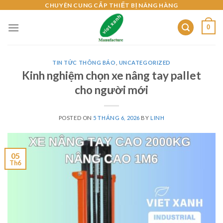
Skip
CHUYÊN CUNG CẤP THIẾT BỊ NÂNG HÀNG
to
0
content
TIN TỨC THÔNG BÁO
,
UNCATEGORIZED
Kinh nghiệm chọn xe nâng tay pallet
cho người mới
POSTED ON
5 THÁNG 6, 2026
BY
LINH
05
Th6