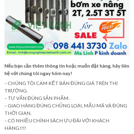
Nếu bạn cần thêm thông tin hoặc muốn đặt hàng, hãy liên
hệ với chúng tôi ngay hôm nay!
– CHÚNG TÔI CAM KẾT BÁN ĐÚNG GIÁ TRÊN THỊ
TRƯỜNG.
– TƯ VẤN ĐÚNG SẢN PHẨM.
– GIAO HÀNG ĐÚNG CHỦNG LOẠI, MẪU MÃ VÀ ĐÚNG
THỜI GIAN.
– CÓ NHIỀU CHÍNH SÁCH ƯU ĐÃI VỚI KHÁCH
HÀNG.!!!!