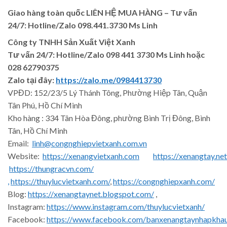
Giao hàng toàn quốc LIÊN HỆ MUA HÀNG
– Tư vấn
24/7: Hotline/Zalo 098.441.3730 Ms Linh
Công ty TNHH Sản Xuất Việt Xanh
Tư vấn 24/7: Hotline
/Zalo
098 441 3730
Ms Linh
hoặc
028 62790375
Zalo tại đây:
https://zalo.me/0984413730
VPĐD: 152/23/5 Lý Thánh Tông, Phường Hiệp Tân, Quận
Tân Phú, Hồ Chí Minh
Kho hàng : 334 Tân Hòa Đông, phường Bình Trị Đông, Bình
Tân, Hồ Chí Minh
Email:
linh@congnghiepvietxanh.com.vn
Website:
https://xenangvietxanh.com
https://xenangtay.net
https://thungracvn.com/
,
https://thuylucvietxanh.com/
,
https://congnghiepxanh.com/
Blog:
https://xenangtaynet.blogspot.com/
,
Instagram:
https://www.instagram.com/thuylucvietxanh/
Facebook:
https://www.facebook.com/banxenangtaynhapkha