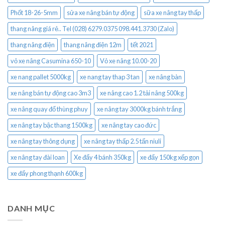
Phốt 18-26-5mm
sửa xe nâng bán tự động
sữa xe nâng tay thấp
thang nâng giá rẻ.. Tel (028) 6279.0375 098.441.3730 (Zalo)
thang nâng điện
thang nâng điện 12m
tết 2021
vỏ xe nâng Casumina 650-10
Vỏ xe nâng 10.00-20
xe nang pallet 5000kg
xe nang tay thap 3 tan
xe nâng bàn
xe nâng bán tự động cao 3m3
xe nâng cao 1.2 tải nâng 500kg
xe nâng quay đổ thùng phuy
xe nâng tay 3000kg bánh trắng
xe nâng tay bậc thang 1500kg
xe nâng tay cao đức
xe nâng tay thông dụng
xe nâng tay thấp 2.5 tấn niuli
xe nâng tay đài loan
Xe đẩy 4 bánh 350kg
xe đẩy 150kg xếp gọn
xe đẩy phong thạnh 600kg
DANH MỤC