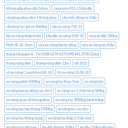
bộ kẹp gắp phuy đôi 2 phuy
casumina 815-15 lốp đặc
càng kẹp phuy đơn 1 thùng phuy
cẩu mốc động cơ 2 tấn
cẩu thuỷ lực giá rẻ 3000kg
lốp xe nâng 750-15
lốp xe nâng nhập khẩu
Lốp đặc xe nâng 9.00-20
mua xe đẩy 300kg
Phốt 18-26-5mm
sửa xe nâng bán tự động
sữa xe nâng tay thấp
thang nâng giá rẻ.. Tel (028) 6279.0375 098.441.3730 (Zalo)
thang nâng điện
thang nâng điện 12m
tết 2021
vỏ xe nâng Casumina 650-10
Vỏ xe nâng 10.00-20
xe nang pallet 5000kg
xe nang tay thap 3 tan
xe nâng bàn
xe nâng bán tự động cao 3m3
xe nâng cao 1.2 tải nâng 500kg
xe nâng quay đổ thùng phuy
xe nâng tay 3000kg bánh trắng
xe nâng tay bậc thang 1500kg
xe nâng tay cao đức
xe nâng tay thông dụng
xe nâng tay thấp 2.5 tấn niuli
xe nâng tay đài loan
Xe đẩy 4 bánh 350kg
xe đẩy 150kg xếp gọn