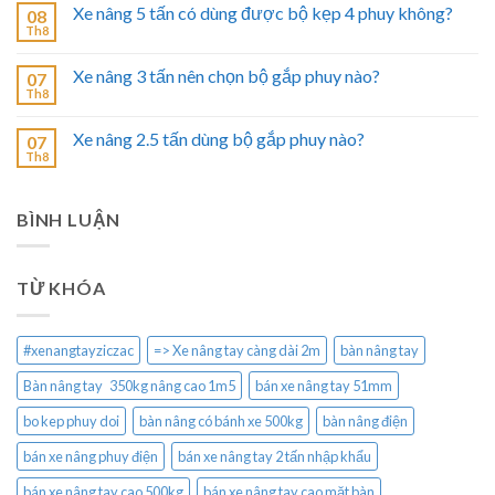
Xe nâng 5 tấn có dùng được bộ kẹp 4 phuy không?
08
Th8
Xe nâng 3 tấn nên chọn bộ gắp phuy nào?
07
Th8
Xe nâng 2.5 tấn dùng bộ gắp phuy nào?
07
Th8
BÌNH LUẬN
TỪ KHÓA
#xenangtayziczac
=> Xe nâng tay càng dài 2m
bàn nâng tay
Bàn nâng tay 350kg nâng cao 1m5
bán xe nâng tay 51mm
bo kep phuy doi
bàn nâng có bánh xe 500kg
bàn nâng điện
bán xe nâng phuy điện
bán xe nâng tay 2 tấn nhập khẩu
bán xe nâng tay cao 500kg
bán xe nâng tay cao mặt bàn