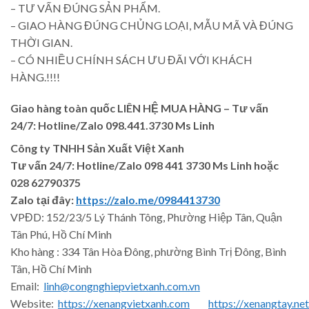
– TƯ VẤN ĐÚNG SẢN PHẨM.
– GIAO HÀNG ĐÚNG CHỦNG LOẠI, MẪU MÃ VÀ ĐÚNG
THỜI GIAN.
– CÓ NHIỀU CHÍNH SÁCH ƯU ĐÃI VỚI KHÁCH
HÀNG.!!!!
Giao hàng toàn quốc LIÊN HỆ MUA HÀNG
– Tư vấn
24/7: Hotline/Zalo 098.441.3730 Ms Linh
Công ty TNHH Sản Xuất Việt Xanh
Tư vấn 24/7: Hotline
/Zalo
098 441 3730
Ms Linh
hoặc
028 62790375
Zalo tại đây:
https://zalo.me/0984413730
VPĐD: 152/23/5 Lý Thánh Tông, Phường Hiệp Tân, Quận
Tân Phú, Hồ Chí Minh
Kho hàng : 334 Tân Hòa Đông, phường Bình Trị Đông, Bình
Tân, Hồ Chí Minh
Email:
linh@congnghiepvietxanh.com.vn
Website:
https://xenangvietxanh.com
https://xenangtay.net