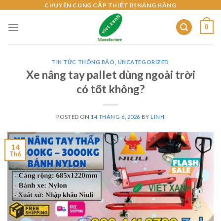
Skip
CHUYÊN CUNG CẤP THIẾT BỊ NÂNG HÀNG
to
0
content
TIN TỨC THÔNG BÁO
,
UNCATEGORIZED
Xe nâng tay pallet dùng ngoài trời
có tốt không?
POSTED ON
14 THÁNG 6, 2026
BY
LINH
14
Th6