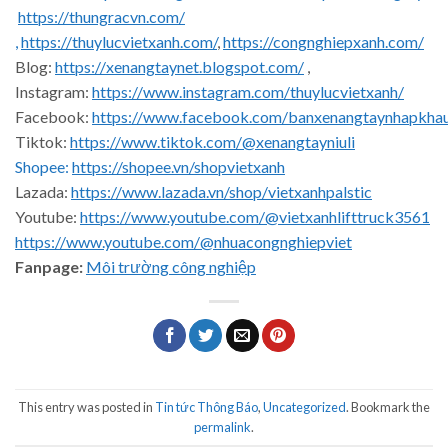
https://thungracvn.com/
,
https://thuylucvietxanh.com/
,
https://congnghiepxanh.com/
Blog:
https://xenangtaynet.blogspot.com/
,
Instagram:
https://www.instagram.com/thuylucvietxanh/
Facebook:
https://www.facebook.com/banxenangtaynhapkha
Tiktok:
https://www.tiktok.com/@xenangtayniuli
Shopee:
https://shopee.vn/shopvietxanh
Lazada:
https://www.lazada.vn/shop/vietxanhpalstic
Youtube:
https://www.youtube.com/@vietxanhlifttruck3561
https://www.youtube.com/@nhuacongnghiepviet
Fanpage:
Môi trường công nghiệp
This entry was posted in
Tin tức Thông Báo
,
Uncategorized
. Bookmark the
permalink
.