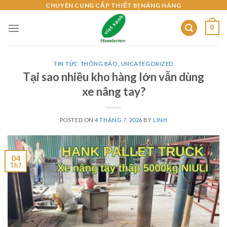
Skip
CHUYÊN CUNG CẤP THIẾT BỊ NÂNG HÀNG
to
0
content
TIN TỨC THÔNG BÁO
,
UNCATEGORIZED
Tại sao nhiều kho hàng lớn vẫn dùng
xe nâng tay?
POSTED ON
4 THÁNG 7, 2026
BY
LINH
04
Th7