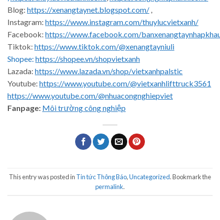
Blog:
https://xenangtaynet.blogspot.com/
,
Instagram:
https://www.instagram.com/thuylucvietxanh/
Facebook:
https://www.facebook.com/banxenangtaynhapkha
Tiktok:
https://www.tiktok.com/@xenangtayniuli
Shopee:
https://shopee.vn/shopvietxanh
Lazada:
https://www.lazada.vn/shop/vietxanhpalstic
Youtube:
https://www.youtube.com/@vietxanhlifttruck3561
https://www.youtube.com/@nhuacongnghiepviet
Fanpage:
Môi trường công nghiệp
This entry was posted in
Tin tức Thông Báo
,
Uncategorized
. Bookmark the
permalink
.