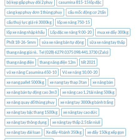
bộ kẹp gắp phuy đôi 2 phuy
casumina 815-15 lốp đặc
càng kẹp phuy đơn 1 thùng phuy
cẩu mốc động cơ 2 tấn
cẩu thuỷ lực giá rẻ 3000kg
lốp xe nâng 750-15
lốp xe nâng nhập khẩu
Lốp đặc xe nâng 9.00-20
mua xe đẩy 300kg
Phốt 18-26-5mm
sửa xe nâng bán tự động
sữa xe nâng tay thấp
thang nâng giá rẻ.. Tel (028) 6279.0375 098.441.3730 (Zalo)
thang nâng điện
thang nâng điện 12m
tết 2021
vỏ xe nâng Casumina 650-10
Vỏ xe nâng 10.00-20
xe nang pallet 5000kg
xe nang tay thap 3 tan
xe nâng bàn
xe nâng bán tự động cao 3m3
xe nâng cao 1.2 tải nâng 500kg
xe nâng quay đổ thùng phuy
xe nâng tay 3000kg bánh trắng
xe nâng tay bậc thang 1500kg
xe nâng tay cao đức
xe nâng tay thông dụng
xe nâng tay thấp 2.5 tấn niuli
xe nâng tay đài loan
Xe đẩy 4 bánh 350kg
xe đẩy 150kg xếp gọn