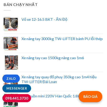
BÁN CHẠY NHẤT
Vỏ xe 12-16.5 BKT - ẤN Độ
Xe nâng tay 3000kg TW-LIFTER bánh PU lỗi thép
Xe nâng tay cao 1500kg nâng cao 1m6
Xe nâng tay quay đổ phuy 350kg cao 1m4 hiệu
ZALO
TW-LIFTER Đài Loan
MESSENGER
Bộ nguồn mini 220V Hàn Quốc 1.8kw
BÁO GIÁ
098.441.3730