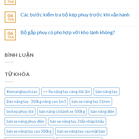
Th8
Các bước kiểm tra bộ kẹp phuy trước khi vận hành
06
Th8
Bộ gắp phuy có phù hợp với kho lạnh không?
06
Th8
BÌNH LUẬN
TỪ KHÓA
#xenangtayziczac
=> Xe nâng tay càng dài 2m
bàn nâng tay
Bàn nâng tay 350kg nâng cao 1m5
bán xe nâng tay 51mm
bo kep phuy doi
bàn nâng có bánh xe 500kg
bàn nâng điện
bán xe nâng phuy điện
bán xe nâng tay 2 tấn nhập khẩu
bán xe nâng tay cao 500kg
bán xe nâng tay cao mặt bàn