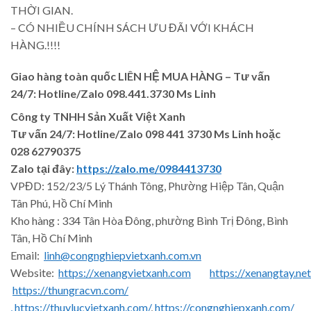
THỜI GIAN.
– CÓ NHIỀU CHÍNH SÁCH ƯU ĐÃI VỚI KHÁCH
HÀNG.!!!!
Giao hàng toàn quốc LIÊN HỆ MUA HÀNG
– Tư vấn
24/7: Hotline/Zalo 098.441.3730 Ms Linh
Công ty TNHH Sản Xuất Việt Xanh
Tư vấn 24/7: Hotline
/Zalo
098 441 3730
Ms Linh
hoặc
028 62790375
Zalo tại đây:
https://zalo.me/0984413730
VPĐD: 152/23/5 Lý Thánh Tông, Phường Hiệp Tân, Quận
Tân Phú, Hồ Chí Minh
Kho hàng : 334 Tân Hòa Đông, phường Bình Trị Đông, Bình
Tân, Hồ Chí Minh
Email:
linh@congnghiepvietxanh.com.vn
Website:
https://xenangvietxanh.com
https://xenangtay.net
https://thungracvn.com/
,
https://thuylucvietxanh.com/
,
https://congnghiepxanh.com/