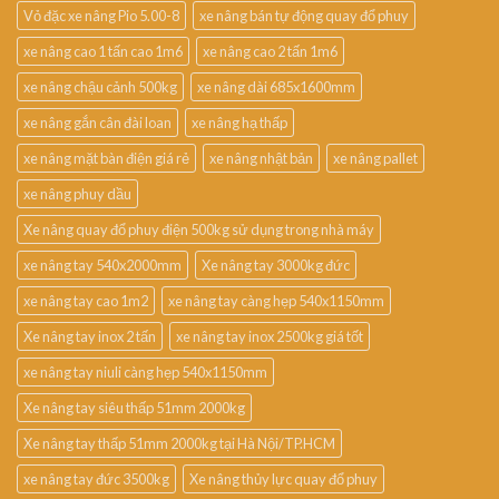
Vỏ đặc xe nâng Pio 5.00-8
xe nâng bán tự động quay đổ phuy
xe nâng cao 1 tấn cao 1m6
xe nâng cao 2 tấn 1m6
xe nâng chậu cảnh 500kg
xe nâng dài 685x1600mm
xe nâng gắn cân đài loan
xe nâng hạ thấp
xe nâng mặt bàn điện giá rẻ
xe nâng nhật bản
xe nâng pallet
xe nâng phuy dầu
Xe nâng quay đổ phuy điện 500kg sử dụng trong nhà máy
xe nâng tay 540x2000mm
Xe nâng tay 3000kg đức
xe nâng tay cao 1m2
xe nâng tay càng hẹp 540x1150mm
Xe nâng tay inox 2 tấn
xe nâng tay inox 2500kg giá tốt
xe nâng tay niuli càng hẹp 540x1150mm
Xe nâng tay siêu thấp 51mm 2000kg
Xe nâng tay thấp 51mm 2000kg tại Hà Nội/TP.HCM
xe nâng tay đức 3500kg
Xe nâng thủy lực quay đổ phuy