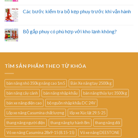
Các bước kiểm tra bộ kẹp phuy trước khi vận hành
Bộ gắp phuy có phù hợp với kho lạnh không?
TÌM SẢN PHẨM THEO TỪ KHÓA
bàn nâng nhỏ 350kg nâng cao 1m5
Bán Xe nâng tay 2500kg
bàn nâng cây cảnh
bàn nâng nhập khẩu
bàn nâng thủy lực 3500kg
bán xe nâng điện cao
bộ nguồn nhập khẩu DC 24V
Lốp xe nâng Casumina chất lượng
lốp xe Xúc lật 29.5-25
thang nâng người điện
thang nâng tự hành 8m
thang nâng đôi
Vỏ xe nâng Casumina 28x9-15 (8.15-15)
Vỏ xe nâng DEESTONE