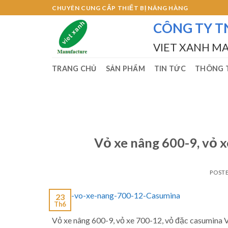
Skip
CHUYÊN CUNG CẤP THIẾT BỊ NÂNG HÀNG
to
CÔNG TY T
content
VIET XANH M
TRANG CHỦ
SẢN PHẨM
TIN TỨC
THÔNG T
Vỏ xe nâng 600-9, vỏ 
POST
23
Th6
Vỏ xe nâng 600-9, vỏ xe 700-12, vỏ đặc casumina