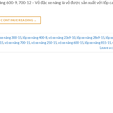
nâng 600-9, 700-12 – Vỏ đặc xe nâng là vỏ được sản xuất với lốp c
CONTINUE READING
→
 xe nâng 300-15
,
lốp xe nâng 400-8
,
vỏ xe nâng 23x9-10
,
lốp xe nâng 28x9-15
,
lốp x
-15
,
vỏ xe nâng 700-15
,
vỏ xe nâng 250-15
,
vỏ xe nâng 600-15
,
lốp xe nâng 815-15
,
Leave a