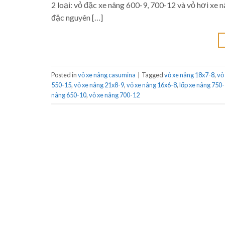
2 loại: vỏ đặc xe nâng 600-9, 700-12 và vỏ hơi xe 
đặc nguyên […]
Posted in
vỏ xe nâng casumina
|
Tagged
vỏ xe nâng 18x7-8
,
vỏ
550-15
,
vỏ xe nâng 21x8-9
,
vỏ xe nâng 16x6-8
,
lốp xe nâng 750
nâng 650-10
,
vỏ xe nâng 700-12