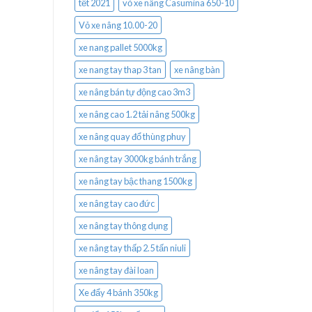
tết 2021
vỏ xe nâng Casumina 650-10
Vỏ xe nâng 10.00-20
xe nang pallet 5000kg
xe nang tay thap 3 tan
xe nâng bàn
xe nâng bán tự động cao 3m3
xe nâng cao 1.2 tải nâng 500kg
xe nâng quay đổ thùng phuy
xe nâng tay 3000kg bánh trắng
xe nâng tay bậc thang 1500kg
xe nâng tay cao đức
xe nâng tay thông dụng
xe nâng tay thấp 2.5 tấn niuli
xe nâng tay đài loan
Xe đẩy 4 bánh 350kg