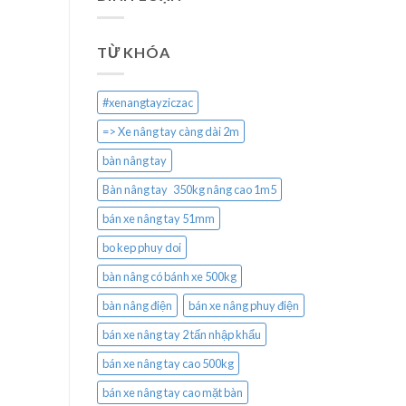
TỪ KHÓA
#xenangtayziczac
=> Xe nâng tay càng dài 2m
bàn nâng tay
Bàn nâng tay 350kg nâng cao 1m5
bán xe nâng tay 51mm
bo kep phuy doi
bàn nâng có bánh xe 500kg
bàn nâng điện
bán xe nâng phuy điện
bán xe nâng tay 2 tấn nhập khẩu
bán xe nâng tay cao 500kg
bán xe nâng tay cao mặt bàn