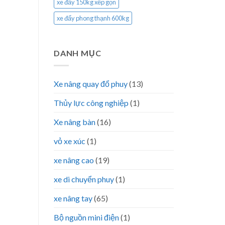
xe đẩy 150kg xếp gọn
xe đẩy phong thạnh 600kg
DANH MỤC
Xe nâng quay đổ phuy
(13)
Thủy lực công nghiệp
(1)
Xe nâng bàn
(16)
vỏ xe xúc
(1)
xe nâng cao
(19)
xe di chuyển phuy
(1)
xe nâng tay
(65)
Bộ nguồn mini điện
(1)