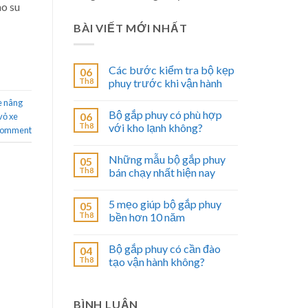
ao su
BÀI VIẾT MỚI NHẤT
Các bước kiểm tra bộ kẹp
06
Th8
phuy trước khi vận hành
e nâng
Bộ gắp phuy có phù hợp
06
vỏ xe
Th8
với kho lạnh không?
 comment
Những mẫu bộ gắp phuy
05
Th8
bán chạy nhất hiện nay
5 mẹo giúp bộ gắp phuy
05
Th8
bền hơn 10 năm
Bộ gắp phuy có cần đào
04
Th8
tạo vận hành không?
BÌNH LUẬN