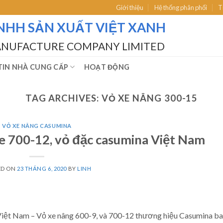
Giới thiệu
Hệ thống phân phối
T
NHH SẢN XUẤT VIỆT XANH
ANUFACTURE COMPANY LIMITED
IN NHÀ CUNG CẤP
HOẠT ĐỘNG
TAG ARCHIVES:
VỎ XE NÂNG 300-15
VỎ XE NÂNG CASUMINA
xe 700-12, vỏ đặc casumina Việt Nam
ED ON
23 THÁNG 6, 2020
BY
LINH
 Việt Nam – Vỏ xe nâng 600-9, và 700-12 thương hiệu Casumina b