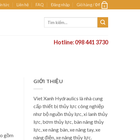
in tức
Liên hệ
FAQ
Đăng nhập
Giỏ hàng /
0
₫
0
Tìm
kiếm:
Hotline: 098 441 3730
GIỚI THIỆU
Viet Xanh Hydraulics là nhà cung
cấp thiết bị thủy lực công nghiệp
như bộ nguồn thủy lực, xi lanh thủy
lực, bơm thủy lực, bàn nâng thủy
lực, xe nâng bàn, xe nâng tay, xe
ao gồm
nâng điện, xe nâng thủy lực.