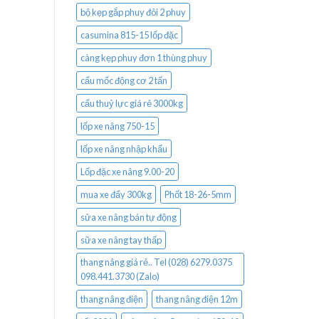
bộ kẹp gắp phuy đôi 2 phuy
casumina 815-15 lốp đặc
càng kẹp phuy đơn 1 thùng phuy
cẩu mốc động cơ 2 tấn
cẩu thuỷ lực giá rẻ 3000kg
lốp xe nâng 750-15
lốp xe nâng nhập khẩu
Lốp đặc xe nâng 9.00-20
mua xe đẩy 300kg
Phốt 18-26-5mm
sửa xe nâng bán tự động
sữa xe nâng tay thấp
thang nâng giá rẻ.. Tel (028) 6279.0375
098.441.3730 (Zalo)
thang nâng điện
thang nâng điện 12m