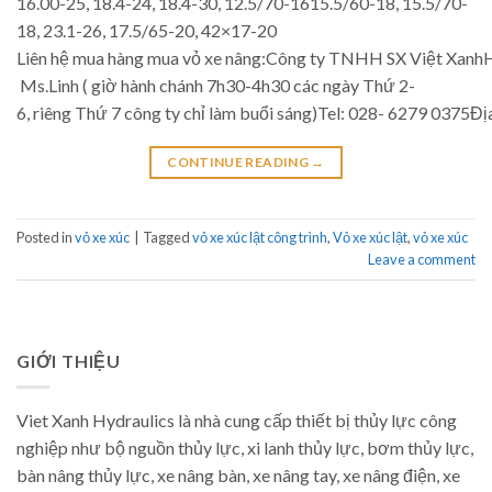
16.00-25, 18.4-24, 18.4-30, 12.5/70-1615.5/60-18, 15.5/70-
18, 23.1-26, 17.5/65-20, 42×17-20
Liên hệ mua hàng mua vỏ xe nâng:Công ty TNHH SX Việt XanhH
Ms.Linh ( giờ hành chánh 7h30-4h30 các ngày Thứ 2-
6, riêng Thứ 7 công ty chỉ làm buổi sáng)Tel: 028- 6279 037
CONTINUE READING
→
Posted in
vỏ xe xúc
|
Tagged
vỏ xe xúc lật công trình
,
Vỏ xe xúc lật
,
vỏ xe xúc
Leave a comment
GIỚI THIỆU
Viet Xanh Hydraulics là nhà cung cấp thiết bị thủy lực công
nghiệp như bộ nguồn thủy lực, xi lanh thủy lực, bơm thủy lực,
bàn nâng thủy lực, xe nâng bàn, xe nâng tay, xe nâng điện, xe