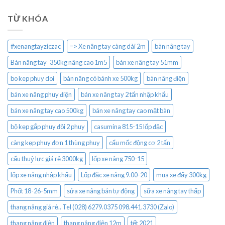
TỪ KHÓA
#xenangtayziczac
=> Xe nâng tay càng dài 2m
bàn nâng tay
Bàn nâng tay 350kg nâng cao 1m5
bán xe nâng tay 51mm
bo kep phuy doi
bàn nâng có bánh xe 500kg
bàn nâng điện
bán xe nâng phuy điện
bán xe nâng tay 2 tấn nhập khẩu
bán xe nâng tay cao 500kg
bán xe nâng tay cao mặt bàn
bộ kẹp gắp phuy đôi 2 phuy
casumina 815-15 lốp đặc
càng kẹp phuy đơn 1 thùng phuy
cẩu mốc động cơ 2 tấn
cẩu thuỷ lực giá rẻ 3000kg
lốp xe nâng 750-15
lốp xe nâng nhập khẩu
Lốp đặc xe nâng 9.00-20
mua xe đẩy 300kg
Phốt 18-26-5mm
sửa xe nâng bán tự động
sữa xe nâng tay thấp
thang nâng giá rẻ.. Tel (028) 6279.0375 098.441.3730 (Zalo)
thang nâng điện
thang nâng điện 12m
tết 2021