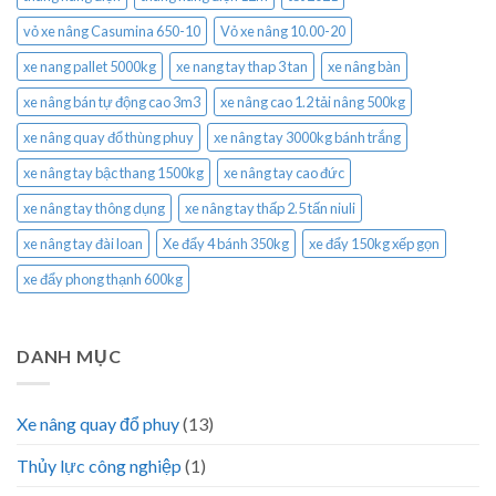
vỏ xe nâng Casumina 650-10
Vỏ xe nâng 10.00-20
xe nang pallet 5000kg
xe nang tay thap 3 tan
xe nâng bàn
xe nâng bán tự động cao 3m3
xe nâng cao 1.2 tải nâng 500kg
xe nâng quay đổ thùng phuy
xe nâng tay 3000kg bánh trắng
xe nâng tay bậc thang 1500kg
xe nâng tay cao đức
xe nâng tay thông dụng
xe nâng tay thấp 2.5 tấn niuli
xe nâng tay đài loan
Xe đẩy 4 bánh 350kg
xe đẩy 150kg xếp gọn
xe đẩy phong thạnh 600kg
DANH MỤC
Xe nâng quay đổ phuy
(13)
Thủy lực công nghiệp
(1)