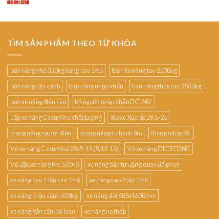
TÌM SẢN PHẨM THEO TỪ KHÓA
bàn nâng nhỏ 350kg nâng cao 1m5
Bán Xe nâng tay 2500kg
bàn nâng cây cảnh
bàn nâng nhập khẩu
bàn nâng thủy lực 3500kg
bán xe nâng điện cao
bộ nguồn nhập khẩu DC 24V
Lốp xe nâng Casumina chất lượng
lốp xe Xúc lật 29.5-25
thang nâng người điện
thang nâng tự hành 8m
thang nâng đôi
Vỏ xe nâng Casumina 28x9-15 (8.15-15)
Vỏ xe nâng DEESTONE
Vỏ đặc xe nâng Pio 5.00-8
xe nâng bán tự động quay đổ phuy
xe nâng cao 1 tấn cao 1m6
xe nâng cao 2 tấn 1m6
xe nâng chậu cảnh 500kg
xe nâng dài 685x1600mm
xe nâng gắn cân đài loan
xe nâng hạ thấp