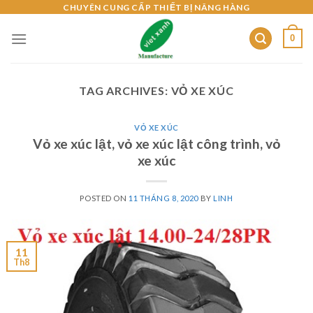
Skip
CHUYÊN CUNG CẤP THIẾT BỊ NÂNG HÀNG
to
0
content
TAG ARCHIVES:
VỎ XE XÚC
VỎ XE XÚC
Vỏ xe xúc lật, vỏ xe xúc lật công trình, vỏ
xe xúc
POSTED ON
11 THÁNG 8, 2020
BY
LINH
11
Th8