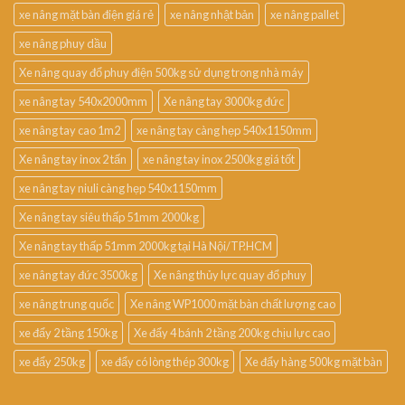
xe nâng mặt bàn điện giá rẻ
xe nâng nhật bản
xe nâng pallet
xe nâng phuy dầu
Xe nâng quay đổ phuy điện 500kg sử dụng trong nhà máy
xe nâng tay 540x2000mm
Xe nâng tay 3000kg đức
xe nâng tay cao 1m2
xe nâng tay càng hẹp 540x1150mm
Xe nâng tay inox 2 tấn
xe nâng tay inox 2500kg giá tốt
xe nâng tay niuli càng hẹp 540x1150mm
Xe nâng tay siêu thấp 51mm 2000kg
Xe nâng tay thấp 51mm 2000kg tại Hà Nội/TP.HCM
xe nâng tay đức 3500kg
Xe nâng thủy lực quay đổ phuy
xe nâng trung quốc
Xe nâng WP1000 mặt bàn chất lượng cao
xe đẩy 2 tầng 150kg
Xe đẩy 4 bánh 2 tầng 200kg chịu lực cao
xe đẩy 250kg
xe đẩy có lòng thép 300kg
Xe đẩy hàng 500kg mặt bàn