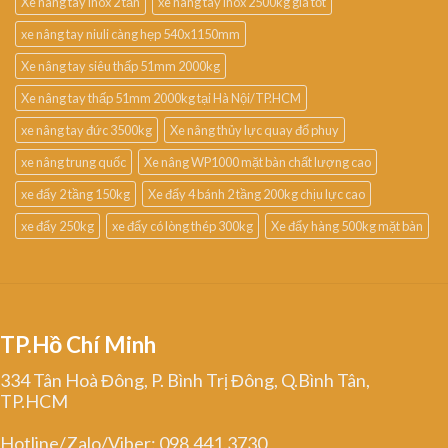
Xe nâng tay inox 2 tấn
xe nâng tay inox 2500kg giá tốt
xe nâng tay niuli càng hẹp 540x1150mm
Xe nâng tay siêu thấp 51mm 2000kg
Xe nâng tay thấp 51mm 2000kg tại Hà Nội/TP.HCM
xe nâng tay đức 3500kg
Xe nâng thủy lực quay đổ phuy
xe nâng trung quốc
Xe nâng WP1000 mặt bàn chất lượng cao
xe đẩy 2 tầng 150kg
Xe đẩy 4 bánh 2 tầng 200kg chịu lực cao
xe đẩy 250kg
xe đẩy có lòng thép 300kg
Xe đẩy hàng 500kg mặt bàn
TP.Hồ Chí Minh
334 Tân Hoà Đông, P. Bình Trị Đông, Q.Bình Tân,
TP.HCM
Hotline/Zalo/Viber: 098.441.3730