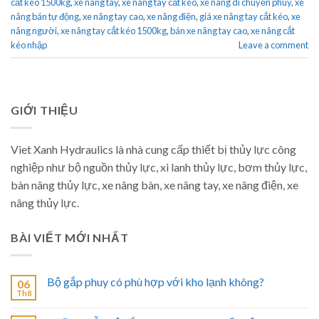
cắt kéo 1500kg
,
xe nâng tay
,
xe nâng tay cắt kéo
,
xe nâng di chuyển phuy
,
xe
nâng bán tự động
,
xe nâng tay cao
,
xe nâng điện
,
giá xe nâng tay cắt kéo
,
xe
nâng người
,
xe nâng tay cắt kéo 1500kg
,
bán xe nâng tay cao
,
xe nâng cắt
kéo nhập
Leave a comment
GIỚI THIỆU
Viet Xanh Hydraulics là nhà cung cấp thiết bị thủy lực công
nghiệp như bộ nguồn thủy lực, xi lanh thủy lực, bơm thủy lực,
bàn nâng thủy lực, xe nâng bàn, xe nâng tay, xe nâng điện, xe
nâng thủy lực.
BÀI VIẾT MỚI NHẤT
Bộ gắp phuy có phù hợp với kho lạnh không?
06
Th8