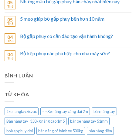
Những mẫu bộ gắp phuy bán chạy nhất hiện nay
05
Th8
5 mẹo giúp bộ gắp phuy bền hơn 10 năm
05
Th8
Bộ gắp phuy có cần đào tạo vận hành không?
04
Th8
Bộ kẹp phuy nào phù hợp cho nhà máy sơn?
04
Th8
BÌNH LUẬN
TỪ KHÓA
#xenangtayziczac
=> Xe nâng tay càng dài 2m
bàn nâng tay
Bàn nâng tay 350kg nâng cao 1m5
bán xe nâng tay 51mm
bo kep phuy doi
bàn nâng có bánh xe 500kg
bàn nâng điện