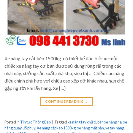
Xe nâng tay cắt kéo 1500kg. có thiết kế đặc biệt xe một
chiếc xe nâng tay cơ bản được sử dụng rộng rãi trong các
nhà máy, xưởng sản xuất, nhà kho, siêu thị … Chiều cao nâng
điều chỉnh phù hợp với chiều cao xếp dỡ khác nhau, hạn chế
gập người khi lấy hàng. Xe […]
CONTINUE READING
→
Posted in
Tin tức Thông Báo
|
Tagged
xe nâng tay chữ x
,
bán xe nâng hạ
,
xe
nâng quay đổ phuy
,
Xe nâng cắt kéo 1500kg
,
xe nâng mặt bàn
,
xe tay nâng