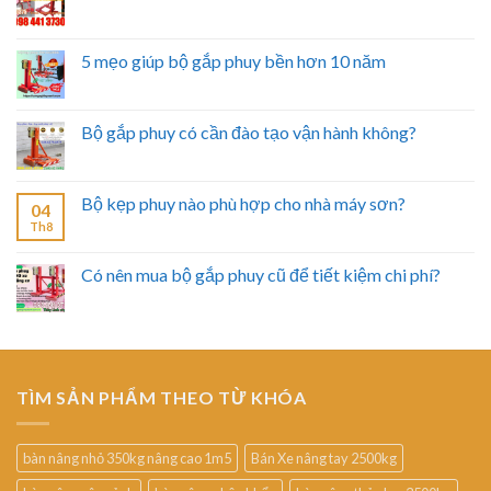
5 mẹo giúp bộ gắp phuy bền hơn 10 năm
Bộ gắp phuy có cần đào tạo vận hành không?
Bộ kẹp phuy nào phù hợp cho nhà máy sơn?
04
Th8
Có nên mua bộ gắp phuy cũ để tiết kiệm chi phí?
TÌM SẢN PHẨM THEO TỪ KHÓA
bàn nâng nhỏ 350kg nâng cao 1m5
Bán Xe nâng tay 2500kg