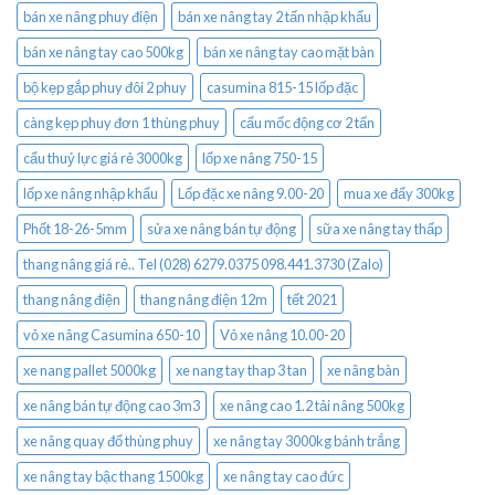
bán xe nâng phuy điện
bán xe nâng tay 2 tấn nhập khẩu
bán xe nâng tay cao 500kg
bán xe nâng tay cao mặt bàn
bộ kẹp gắp phuy đôi 2 phuy
casumina 815-15 lốp đặc
càng kẹp phuy đơn 1 thùng phuy
cẩu mốc động cơ 2 tấn
cẩu thuỷ lực giá rẻ 3000kg
lốp xe nâng 750-15
lốp xe nâng nhập khẩu
Lốp đặc xe nâng 9.00-20
mua xe đẩy 300kg
Phốt 18-26-5mm
sửa xe nâng bán tự động
sữa xe nâng tay thấp
thang nâng giá rẻ.. Tel (028) 6279.0375 098.441.3730 (Zalo)
thang nâng điện
thang nâng điện 12m
tết 2021
vỏ xe nâng Casumina 650-10
Vỏ xe nâng 10.00-20
xe nang pallet 5000kg
xe nang tay thap 3 tan
xe nâng bàn
xe nâng bán tự động cao 3m3
xe nâng cao 1.2 tải nâng 500kg
xe nâng quay đổ thùng phuy
xe nâng tay 3000kg bánh trắng
xe nâng tay bậc thang 1500kg
xe nâng tay cao đức