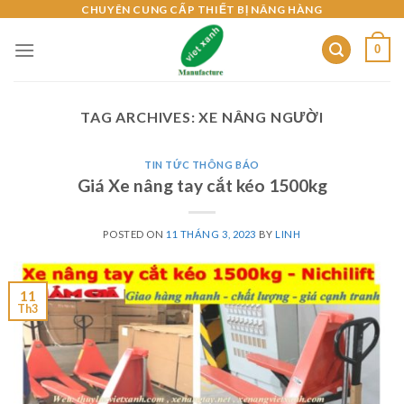
Skip
CHUYÊN CUNG CẤP THIẾT BỊ NÂNG HÀNG
to
0
content
TAG ARCHIVES:
XE NÂNG NGƯỜI
TIN TỨC THÔNG BÁO
Giá Xe nâng tay cắt kéo 1500kg
POSTED ON
11 THÁNG 3, 2023
BY
LINH
11
Th3