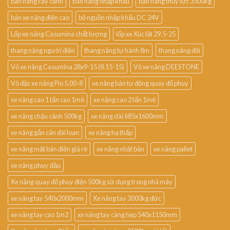
bàn nâng cây cảnh
bàn nâng nhập khẩu
bàn nâng thủy lực 3500kg
bán xe nâng điện cao
bộ nguồn nhập khẩu DC 24V
Lốp xe nâng Casumina chất lượng
lốp xe Xúc lật 29.5-25
thang nâng người điện
thang nâng tự hành 8m
thang nâng đôi
Vỏ xe nâng Casumina 28x9-15 (8.15-15)
Vỏ xe nâng DEESTONE
Vỏ đặc xe nâng Pio 5.00-8
xe nâng bán tự động quay đổ phuy
xe nâng cao 1 tấn cao 1m6
xe nâng cao 2 tấn 1m6
xe nâng chậu cảnh 500kg
xe nâng dài 685x1600mm
xe nâng gắn cân đài loan
xe nâng hạ thấp
xe nâng mặt bàn điện giá rẻ
xe nâng nhật bản
xe nâng pallet
xe nâng phuy dầu
Xe nâng quay đổ phuy điện 500kg sử dụng trong nhà máy
xe nâng tay 540x2000mm
Xe nâng tay 3000kg đức
xe nâng tay cao 1m2
xe nâng tay càng hẹp 540x1150mm