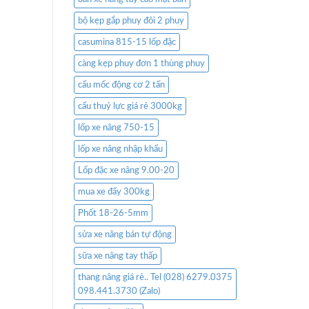
bộ kẹp gắp phuy đôi 2 phuy
casumina 815-15 lốp đặc
càng kẹp phuy đơn 1 thùng phuy
cẩu mốc động cơ 2 tấn
cẩu thuỷ lực giá rẻ 3000kg
lốp xe nâng 750-15
lốp xe nâng nhập khẩu
Lốp đặc xe nâng 9.00-20
mua xe đẩy 300kg
Phốt 18-26-5mm
sửa xe nâng bán tự động
sữa xe nâng tay thấp
thang nâng giá rẻ.. Tel (028) 6279.0375
098.441.3730 (Zalo)