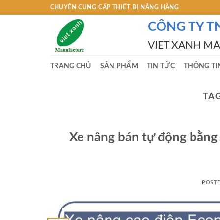
Skip
CHUYÊN CUNG CẤP THIẾT BỊ NÂNG HÀNG
to
CÔNG TY T
content
VIET XANH M
TRANG CHỦ
SẢN PHẨM
TIN TỨC
THÔNG TI
TAG
Xe nâng bán tự động bằng
POST