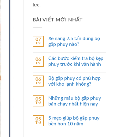
lực.
BÀI VIẾT MỚI NHẤT
Xe nâng 2.5 tấn dùng bộ
07
Th8
gắp phuy nào?
Các bước kiểm tra bộ kẹp
06
Th8
phuy trước khi vận hành
Bộ gắp phuy có phù hợp
06
Th8
với kho lạnh không?
Những mẫu bộ gắp phuy
05
Th8
bán chạy nhất hiện nay
5 mẹo giúp bộ gắp phuy
05
Th8
bền hơn 10 năm