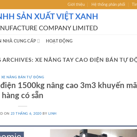
Giới thiệu
Hệ thống phân phối
Ti
NHH SẢN XUẤT VIỆT XANH
ANUFACTURE COMPANY LIMITED
N NHÀ CUNG CẤP
HOẠT ĐỘNG
 ARCHIVES:
XE NÂNG TAY CAO ĐIỆN BÁN TỰ 
XE NÂNG BÁN TỰ ĐỘNG
 điện 1500kg nâng cao 3m3 khuyến mã
hàng có sẵn
ED ON
23 THÁNG 6, 2020
BY
LINH