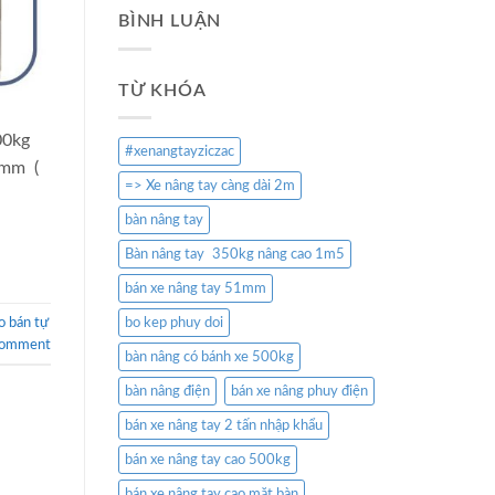
BÌNH LUẬN
TỪ KHÓA
00kg
#xenangtayziczac
0mm (
=> Xe nâng tay càng dài 2m
bàn nâng tay
Bàn nâng tay 350kg nâng cao 1m5
bán xe nâng tay 51mm
o bán tự
bo kep phuy doi
comment
bàn nâng có bánh xe 500kg
bàn nâng điện
bán xe nâng phuy điện
bán xe nâng tay 2 tấn nhập khẩu
bán xe nâng tay cao 500kg
bán xe nâng tay cao mặt bàn