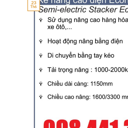
23
Th6