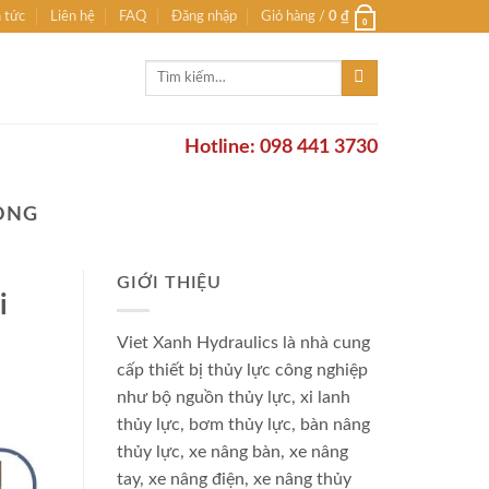
n tức
Liên hệ
FAQ
Đăng nhập
Giỏ hàng /
0
₫
0
Tìm
kiếm:
Hotline: 098 441 3730
ĐỘNG
GIỚI THIỆU
i
Viet Xanh Hydraulics là nhà cung
cấp thiết bị thủy lực công nghiệp
như bộ nguồn thủy lực, xi lanh
thủy lực, bơm thủy lực, bàn nâng
thủy lực, xe nâng bàn, xe nâng
tay, xe nâng điện, xe nâng thủy