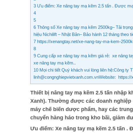
3
Ưu điểm: Xe nâng tay mạ kẽm 2.5 tấn . Được mạ kẽ
4
5
6
Thông số Xe nâng tay mạ kẽm 2500kg– Tải trọng 
hiệu Nichilift – Nhật Bản– Bảo hành 12 tháng theo 
7
https://xenangtay.net/xe-nang-tay-ma-kem-2500
8
9
Cung cấp xe nâng tay mạ kẽm giá rẻ: xe nâng ta
xe nâng tay mạ kẽm..
10
Mọi chi tiết Quý khách vui lòng liên hệ:Công 
linh@congnghiepvietxanh.com.vnWebsite: https:
Thiết bị nâng tay mạ kẽm 2.5 tấn
nhập kh
Xanh).
Thường được các doanh nghiệp ch
máy chế biến dược phẩm, hay các trung 
chuyển hàng háo trong kho bãi, giảm đư
Ưu điểm:
Xe nâng tay mạ kẽm 2.5 tấn . 