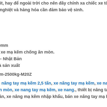
, hay để ngoài trời cho nên đây chính xa chiếc xe t
 nghiệt và hàng hóa cần đảm bảo vệ sinh.
20mm
ệu xe mạ kẽm chống ăn mòn.
 – Nhật Bản
à sản xuất
kem-2500kg-M20Z
 nâng tay mạ kẽm 2,5 tấn
,
xe nâng tay mạ kẽm
,
xe n
ăn mòn
,
xe nang tay mạ kẽm
,
xe nang
., thiết bị nâng 
ản, xe nâng mạ kẽm nhập khẩu, bán xe nâng tay mạ 