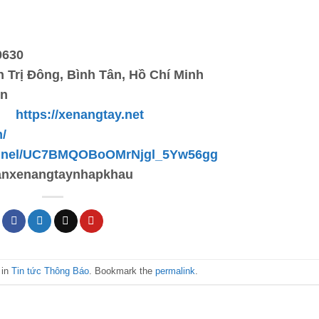
0630
 Trị Đông, Bình Tân, Hồ Chí Minh
vn
https://xenangtay.net
m/
hannel/UC7BMQOBoOMrNjgl_5Yw56gg
banxenangtaynhapkhau
 in
Tin tức Thông Báo
. Bookmark the
permalink
.