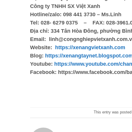
Công ty TNHH SX Việt Xanh
Hotline/zalo: 098 441 3730 – Ms.Linh
Tel: 028- 6279 0375 – FAX: 028-3961.
Địa chỉ: 334 Tân Hòa Đông, phường Bình
Email:
linh@congnghiepvietxanh.com.
Website:
https://xenangvietxanh.com
Blog:
https://xenangtaynet.blogspot.co
Youtube:
https://www.youtube.com/c
Facebook:
https://www.facebook.com/
This entry was posted