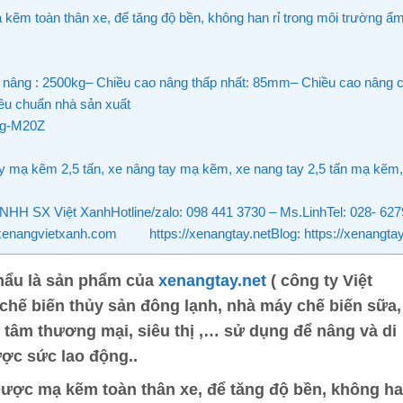
m toàn thân xe, để tăng độ bền, không han rỉ trong môi trường ẩm ư
nâng : 2500kg– Chiều cao nâng thấp nhất: 85mm– Chiều cao nâng c
tiêu chuẩn nhà sản xuất
kg-M20Z
y mạ kẽm 2,5 tấn, xe nâng tay mạ kẽm, xe nang tay 2,5 tấn mạ kẽm,
ty TNHH SX Việt XanhHotline/zalo: 098 441 3730 – Ms.LinhTel: 028-
//xenangvietxanh.com https://xenangtay.netBlog: https://xenan
ẩu là sản phẩm của
xenangtay.net
( công ty Việt
ế biến thủy sản đông lạnh, nhà máy chế biến sữa,
tâm thương mại, siêu thị ,… sử dụng để nâng và di
ợc sức lao động..
Được mạ kẽm toàn thân xe, để tăng độ bền, không ha