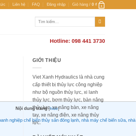
 tức
Liên hệ
FAQ
Đăng nhập
Giỏ hàng /
0
₫
0
Tìm
kiếm:
Hotline: 098 441 3730
GIỚI THIỆU
Viet Xanh Hydraulics là nhà cung
cấp thiết bị thủy lực công nghiệp
như bộ nguồn thủy lực, xi lanh
thủy lực, bơm thủy lực, bàn nâng
thủy lực, xe nâng bàn, xe nâng
Nội dung trang
[
hide
]
tay, xe nâng điện, xe nâng thủy
oanh nghiệp chế biến thủy sản đông lạnh, nhà máy chế biến sữa, nh
lực.