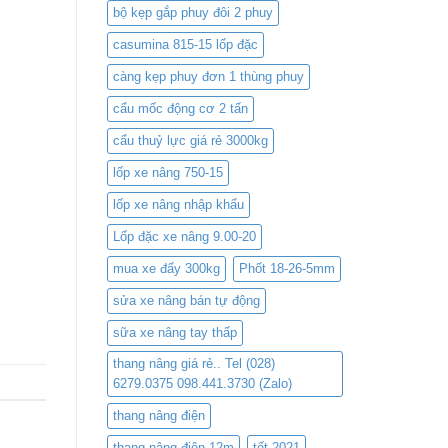
bộ kẹp gắp phuy đôi 2 phuy
casumina 815-15 lốp đặc
càng kẹp phuy đơn 1 thùng phuy
cẩu mốc động cơ 2 tấn
cẩu thuỷ lực giá rẻ 3000kg
lốp xe nâng 750-15
lốp xe nâng nhập khẩu
Lốp đặc xe nâng 9.00-20
mua xe đẩy 300kg
Phốt 18-26-5mm
sửa xe nâng bán tự động
sữa xe nâng tay thấp
thang nâng giá rẻ.. Tel (028)
6279.0375 098.441.3730 (Zalo)
thang nâng điện
thang nâng điện 12m
tết 2021