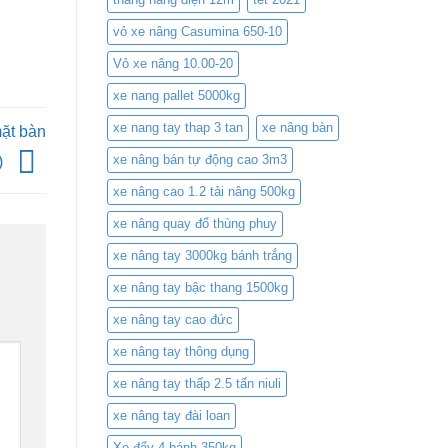
vỏ xe nâng Casumina 650-10
Vỏ xe nâng 10.00-20
xe nang pallet 5000kg
xe nang tay thap 3 tan
xe nâng bàn
mặt bàn
xe nâng bán tự động cao 3m3
)
xe nâng cao 1.2 tải nâng 500kg
xe nâng quay đổ thùng phuy
xe nâng tay 3000kg bánh trắng
xe nâng tay bậc thang 1500kg
xe nâng tay cao đức
xe nâng tay thông dụng
xe nâng tay thấp 2.5 tấn niuli
xe nâng tay đài loan
Xe đẩy 4 bánh 350kg