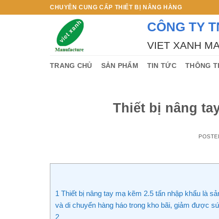
Skip
CHUYÊN CUNG CẤP THIẾT BỊ NÂNG HÀNG
to
CÔNG TY T
content
VIET XANH M
TRANG CHỦ
SẢN PHẨM
TIN TỨC
THÔNG T
Thiết bị nâng ta
POSTE
1
Thiết bị nâng tay mạ kẽm 2.5 tấn nhập khẩu là s
và di chuyển hàng háo trong kho bãi, giảm được sứ
2