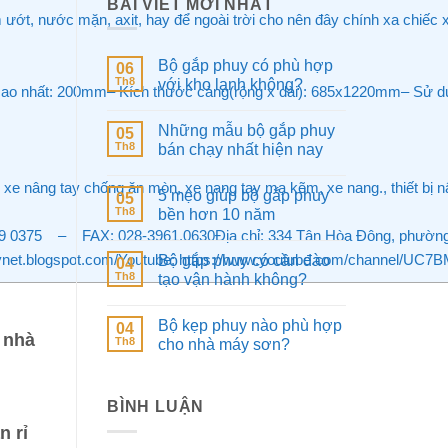
BÀI VIẾT MỚI NHẤT
ớt, nước mặn, axit, hay để ngoài trời cho nên đây chính xa chiếc x
Bộ gắp phuy có phù hợp
06
Th8
với kho lạnh không?
ao nhất: 200mm– Kích thước càng(rộng x dài): 685x1220mm– Sử dụn
Những mẫu bộ gắp phuy
05
Th8
bán chạy nhất hiện nay
 xe nâng tay chống ăn mòn, xe nang tay mạ kẽm, xe nang., thiết b
5 mẹo giúp bộ gắp phuy
05
Th8
bền hơn 10 năm
 6279 0375 – FAX: 028-3961.0630Địa chỉ: 334 Tân Hòa Đông, phường
gtaynet.blogspot.com/Youtube: https://www.youtube.com/channel
Bộ gắp phuy có cần đào
04
Th8
tạo vận hành không?
Bộ kẹp phuy nào phù hợp
04
 nhà
Th8
cho nhà máy sơn?
BÌNH LUẬN
n rỉ