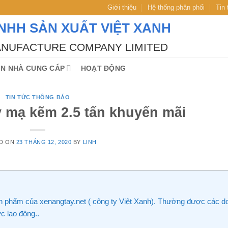
Giới thiệu
Hệ thống phân phối
Tin
NHH SẢN XUẤT VIỆT XANH
ANUFACTURE COMPANY LIMITED
IN NHÀ CUNG CẤP
HOẠT ĐỘNG
TIN TỨC THÔNG BÁO
y mạ kẽm 2.5 tấn khuyến mãi
D ON
23 THÁNG 12, 2020
BY
LINH
ản phẩm của xenangtay.net ( công ty Việt Xanh). Thường được các d
c lao động..