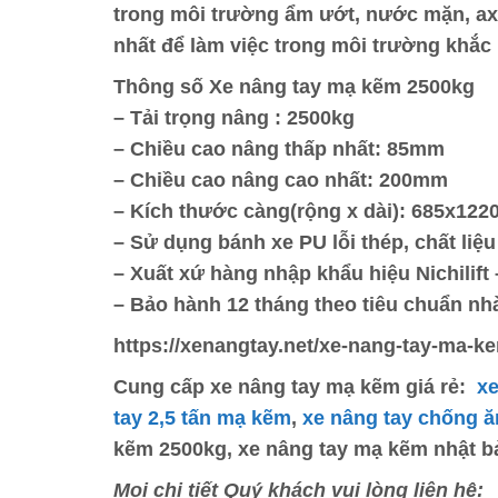
trong môi trường ẩm ướt, nước mặn, axit
nhất để làm việc trong môi trường khắc
Thông số Xe nâng tay mạ kẽm 2500kg
– Tải trọng nâng : 2500kg
– Chiều cao nâng thấp nhất: 85mm
– Chiều cao nâng cao nhất: 200mm
– Kích thước càng(rộng x dài): 685x12
– Sử dụng bánh xe PU lỗi thép, chất li
– Xuất xứ hàng nhập khẩu hiệu Nichilift
– Bảo hành 12 tháng theo tiêu chuẩn nh
https://xenangtay.net/xe-nang-tay-ma-
Cung cấp xe nâng tay mạ kẽm giá rẻ:
xe
tay 2,5 tấn mạ kẽm
,
xe nâng tay chống 
kẽm 2500kg, xe nâng tay mạ kẽm nhật b
Mọi chi tiết Quý khách vui lòng liên hệ: