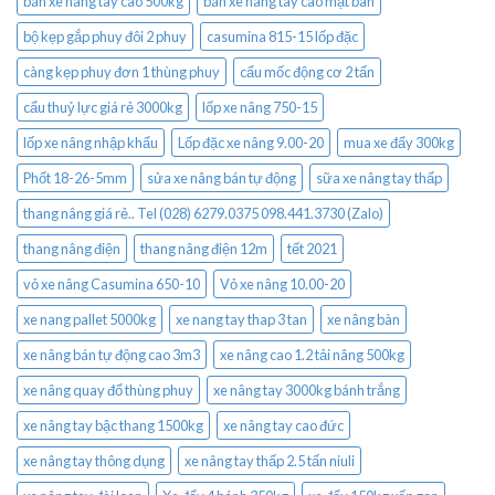
bán xe nâng tay cao 500kg
bán xe nâng tay cao mặt bàn
bộ kẹp gắp phuy đôi 2 phuy
casumina 815-15 lốp đặc
càng kẹp phuy đơn 1 thùng phuy
cẩu mốc động cơ 2 tấn
cẩu thuỷ lực giá rẻ 3000kg
lốp xe nâng 750-15
lốp xe nâng nhập khẩu
Lốp đặc xe nâng 9.00-20
mua xe đẩy 300kg
Phốt 18-26-5mm
sửa xe nâng bán tự động
sữa xe nâng tay thấp
thang nâng giá rẻ.. Tel (028) 6279.0375 098.441.3730 (Zalo)
thang nâng điện
thang nâng điện 12m
tết 2021
vỏ xe nâng Casumina 650-10
Vỏ xe nâng 10.00-20
xe nang pallet 5000kg
xe nang tay thap 3 tan
xe nâng bàn
xe nâng bán tự động cao 3m3
xe nâng cao 1.2 tải nâng 500kg
xe nâng quay đổ thùng phuy
xe nâng tay 3000kg bánh trắng
xe nâng tay bậc thang 1500kg
xe nâng tay cao đức
xe nâng tay thông dụng
xe nâng tay thấp 2.5 tấn niuli