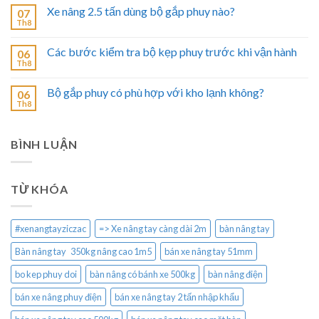
Xe nâng 2.5 tấn dùng bộ gắp phuy nào?
07
Th8
Các bước kiểm tra bộ kẹp phuy trước khi vận hành
06
Th8
Bộ gắp phuy có phù hợp với kho lạnh không?
06
Th8
BÌNH LUẬN
TỪ KHÓA
#xenangtayziczac
=> Xe nâng tay càng dài 2m
bàn nâng tay
Bàn nâng tay 350kg nâng cao 1m5
bán xe nâng tay 51mm
bo kep phuy doi
bàn nâng có bánh xe 500kg
bàn nâng điện
bán xe nâng phuy điện
bán xe nâng tay 2 tấn nhập khẩu