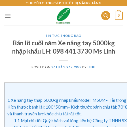
Skip
CHUYÊN CUNG CẤP THIẾT BỊ NÂNG HÀNG
to
0
content
TIN TỨC THÔNG BÁO
Bán lỗ cuối năm Xe nâng tay 5000kg
nhập khẩu LH: 098 441 3730 Ms Linh
POSTED ON
27 THÁNG 12, 2022
BY
LINH
1
Xe nâng tay thấp 5000kg nhập khẩuModel: M50M– Tải trọn
Kích thước bánh lái: 180*50mm– Kích thước bánh chịu tải: 70*
và thanh truyền lực khỏe chịu tải rất tốt.
1.1
Mọi chi tiết Quý khách vui lòng liên hệ:Công ty TNHH