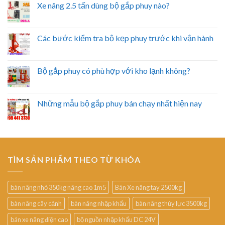
Xe nâng 2.5 tấn dùng bộ gắp phuy nào?
Các bước kiểm tra bộ kẹp phuy trước khi vận hành
Bộ gắp phuy có phù hợp với kho lạnh không?
Những mẫu bộ gắp phuy bán chạy nhất hiện nay
TÌM SẢN PHẨM THEO TỪ KHÓA
bàn nâng nhỏ 350kg nâng cao 1m5
Bán Xe nâng tay 2500kg
bàn nâng cây cảnh
bàn nâng nhập khẩu
bàn nâng thủy lực 3500kg
bán xe nâng điện cao
bộ nguồn nhập khẩu DC 24V