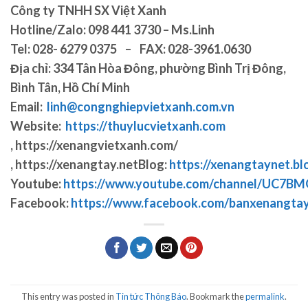
Công ty TNHH SX Việt Xanh
Hotline/Zalo: 098 441 3730 – Ms.Linh
Tel: 028- 6279 0375 – FAX: 028-3961.0630
Địa chỉ: 334 Tân Hòa Đông, phường Bình Trị Đông,
Bình Tân, Hồ Chí Minh
Email:
linh@congnghiepvietxanh.com.vn
Website:
https://thuylucvietxanh.com
, https://xenangvietxanh.com/
, https://xenangtay.netBlog:
https://xenangtaynet.b
Youtube:
https://www.youtube.com/channel/UC7
Facebook:
https://www.facebook.com/banxenangta
This entry was posted in
Tin tức Thông Báo
. Bookmark the
permalink
.