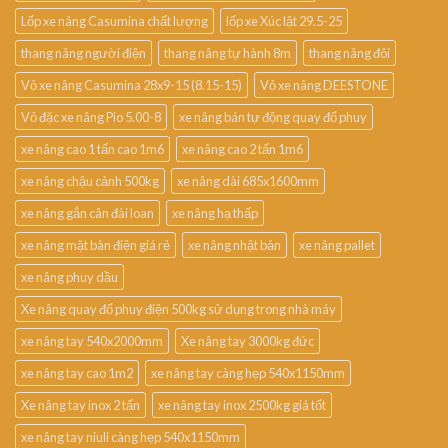
Lốp xe nâng Casumina chất lượng
lốp xe Xúc lật 29.5-25
thang nâng người điện
thang nâng tự hành 8m
thang nâng đôi
Vỏ xe nâng Casumina 28x9-15 (8.15-15)
Vỏ xe nâng DEESTONE
Vỏ đặc xe nâng Pio 5.00-8
xe nâng bán tự động quay đổ phuy
xe nâng cao 1 tấn cao 1m6
xe nâng cao 2 tấn 1m6
xe nâng chậu cảnh 500kg
xe nâng dài 685x1600mm
xe nâng gắn cân đài loan
xe nâng hạ thấp
xe nâng mặt bàn điện giá rẻ
xe nâng nhật bản
xe nâng pallet
xe nâng phuy dầu
Xe nâng quay đổ phuy điện 500kg sử dụng trong nhà máy
xe nâng tay 540x2000mm
Xe nâng tay 3000kg đức
xe nâng tay cao 1m2
xe nâng tay càng hẹp 540x1150mm
Xe nâng tay inox 2 tấn
xe nâng tay inox 2500kg giá tốt
xe nâng tay niuli càng hẹp 540x1150mm