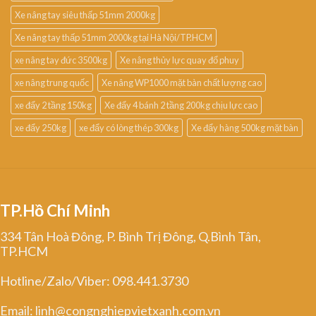
Xe nâng tay siêu thấp 51mm 2000kg
Xe nâng tay thấp 51mm 2000kg tại Hà Nội/TP.HCM
xe nâng tay đức 3500kg
Xe nâng thủy lực quay đổ phuy
xe nâng trung quốc
Xe nâng WP1000 mặt bàn chất lượng cao
xe đẩy 2 tầng 150kg
Xe đẩy 4 bánh 2 tầng 200kg chịu lực cao
xe đẩy 250kg
xe đẩy có lòng thép 300kg
Xe đẩy hàng 500kg mặt bàn
TP.Hồ Chí Minh
334 Tân Hoà Đông, P. Bình Trị Đông, Q.Bình Tân,
TP.HCM
Hotline/Zalo/Viber: 098.441.3730
Email: linh@congnghiepvietxanh.com.vn