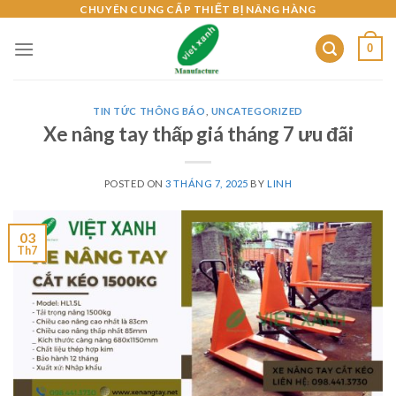
Skip
CHUYÊN CUNG CẤP THIẾT BỊ NÂNG HÀNG
to
0
content
TIN TỨC THÔNG BÁO
,
UNCATEGORIZED
Xe nâng tay thấp giá tháng 7 ưu đãi
POSTED ON
3 THÁNG 7, 2025
BY
LINH
03
Th7