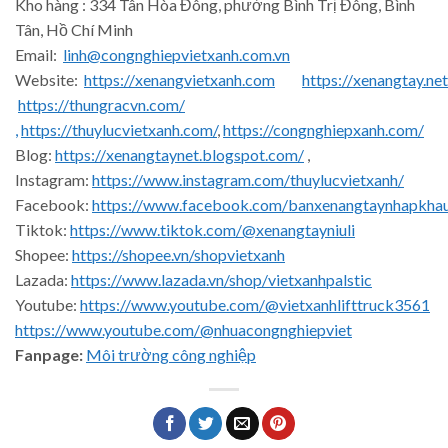
Kho hàng : 334 Tân Hòa Đông, phường Bình Trị Đông, Bình
Tân, Hồ Chí Minh
Email:
linh@congnghiepvietxanh.com.vn
Website:
https://xenangvietxanh.com
https://xenangtay.net
https://thungracvn.com/
,
https://thuylucvietxanh.com/
,
https://congnghiepxanh.com/
Blog:
https://xenangtaynet.blogspot.com/
,
Instagram:
https://www.instagram.com/thuylucvietxanh/
Facebook:
https://www.facebook.com/banxenangtaynhapkha
Tiktok:
https://www.tiktok.com/@xenangtayniuli
Shopee:
https://shopee.vn/shopvietxanh
Lazada:
https://www.lazada.vn/shop/vietxanhpalstic
Youtube:
https://www.youtube.com/@vietxanhlifttruck3561
https://www.youtube.com/@nhuacongnghiepviet
Fanpage:
Môi trường công nghiệp