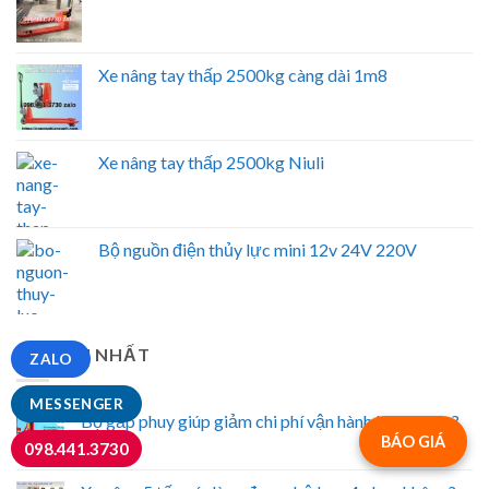
Xe nâng tay thấp 2500kg càng dài 1m8
Xe nâng tay thấp 2500kg Niuli
Bộ nguồn điện thủy lực mini 12v 24V 220V
TIN MỚI NHẤT
ZALO
MESSENGER
Bộ gắp phuy giúp giảm chi phí vận hành kho ra sao?
BÁO GIÁ
098.441.3730