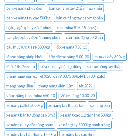
bán xe nâng phuy điện
bán xe nâng tay 2 tấn nhập khẩu
bán xe nâng tay cao 500kg
bán xe nâng tay cao mặt bàn
bộ kẹp gắp phuy đôi 2 phuy
casumina 815-15 lốp đặc
càng kẹp phuy đơn 1 thùng phuy
cẩu mốc động cơ 2 tấn
cẩu thuỷ lực giá rẻ 3000kg
lốp xe nâng 750-15
lốp xe nâng nhập khẩu
Lốp đặc xe nâng 9.00-20
mua xe đẩy 300kg
Phốt 18-26-5mm
sửa xe nâng bán tự động
sữa xe nâng tay thấp
thang nâng giá rẻ.. Tel (028) 6279.0375 098.441.3730 (Zalo)
thang nâng điện
thang nâng điện 12m
tết 2021
vỏ xe nâng Casumina 650-10
Vỏ xe nâng 10.00-20
xe nang pallet 5000kg
xe nang tay thap 3 tan
xe nâng bàn
xe nâng bán tự động cao 3m3
xe nâng cao 1.2 tải nâng 500kg
xe nâng quay đổ thùng phuy
xe nâng tay 3000kg bánh trắng
xe nâng tay bậc thang 1500kg
xe nâng tay cao đức