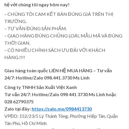
hệ với chúng tôi ngay hôm nay!
– CHÚNG TÔI CAM KẾT BÁN ĐÚNG GIÁ TRÊN THỊ
TRƯỜNG.
– TƯ VẤN ĐÚNG SẢN PHẨM.
– GIAO HÀNG ĐÚNG CHỦNG LOẠI, MẪU MÃ VÀ ĐÚNG
THỜI GIAN.
– CÓ NHIỀU CHÍNH SÁCH ƯU ĐÃI VỚI KHÁCH
HÀNG.!!!!
Giao hàng toàn quốc LIÊN HỆ MUA HÀNG
– Tư vấn
24/7: Hotline/Zalo 098.441.3730 Ms Linh
Công ty TNHH Sản Xuất Việt Xanh
Tư vấn 24/7: Hotline
/Zalo
098 441 3730
Ms Linh
hoặc
028 62790375
Zalo tại đây:
https://zalo.me/0984413730
VPĐD: 152/23/5 Lý Thánh Tông, Phường Hiệp Tân, Quận
Tân Phú, Hồ Chí Minh