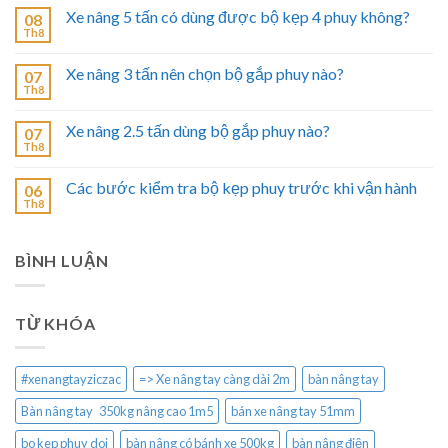
Xe nâng 5 tấn có dùng được bộ kẹp 4 phuy không?
08
Th8
Xe nâng 3 tấn nên chọn bộ gắp phuy nào?
07
Th8
Xe nâng 2.5 tấn dùng bộ gắp phuy nào?
07
Th8
Các bước kiểm tra bộ kẹp phuy trước khi vận hành
06
Th8
BÌNH LUẬN
TỪ KHÓA
#xenangtayziczac
=> Xe nâng tay càng dài 2m
bàn nâng tay
Bàn nâng tay 350kg nâng cao 1m5
bán xe nâng tay 51mm
bo kep phuy doi
bàn nâng có bánh xe 500kg
bàn nâng điện