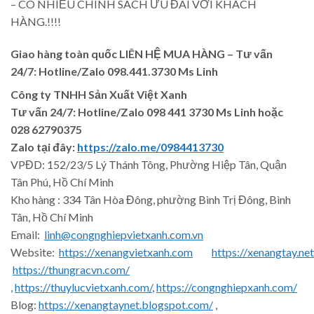
– CÓ NHIỀU CHÍNH SÁCH ƯU ĐÃI VỚI KHÁCH
HÀNG.!!!!
Giao hàng toàn quốc LIÊN HỆ MUA HÀNG
– Tư vấn
24/7: Hotline/Zalo 098.441.3730 Ms Linh
Công ty TNHH Sản Xuất Việt Xanh
Tư vấn 24/7: Hotline
/Zalo
098 441 3730
Ms Linh
hoặc
028 62790375
Zalo tại đây:
https://zalo.me/0984413730
VPĐD: 152/23/5 Lý Thánh Tông, Phường Hiệp Tân, Quận
Tân Phú, Hồ Chí Minh
Kho hàng : 334 Tân Hòa Đông, phường Bình Trị Đông, Bình
Tân, Hồ Chí Minh
Email:
linh@congnghiepvietxanh.com.vn
Website:
https://xenangvietxanh.com
https://xenangtay.net
https://thungracvn.com/
,
https://thuylucvietxanh.com/
,
https://congnghiepxanh.com/
Blog:
https://xenangtaynet.blogspot.com/
,