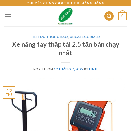
Skip
CHUYÊN CUNG CẤP THIẾT BỊ NÂNG HÀNG
to
0
content
TIN TỨC THÔNG BÁO
,
UNCATEGORIZED
Xe nâng tay thấp tải 2.5 tấn bán chạy
nhất
POSTED ON
12 THÁNG 7, 2025
BY
LINH
12
Th7