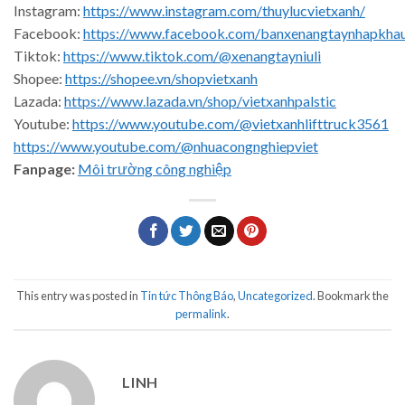
Instagram:
https://www.instagram.com/thuylucvietxanh/
Facebook:
https://www.facebook.com/banxenangtaynhapkha
Tiktok:
https://www.tiktok.com/@xenangtayniuli
Shopee:
https://shopee.vn/shopvietxanh
Lazada:
https://www.lazada.vn/shop/vietxanhpalstic
Youtube:
https://www.youtube.com/@vietxanhlifttruck3561
https://www.youtube.com/@nhuacongnghiepviet
Fanpage:
Môi trường công nghiệp
This entry was posted in
Tin tức Thông Báo
,
Uncategorized
. Bookmark the
permalink
.
LINH