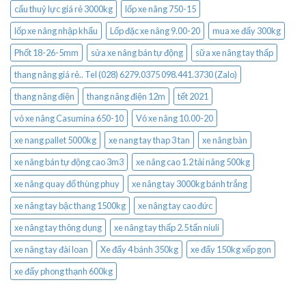
cẩu thuỷ lực giá rẻ 3000kg
lốp xe nâng 750-15
lốp xe nâng nhập khẩu
Lốp đặc xe nâng 9.00-20
mua xe đẩy 300kg
Phốt 18-26-5mm
sửa xe nâng bán tự động
sữa xe nâng tay thấp
thang nâng giá rẻ.. Tel (028) 6279.0375 098.441.3730 (Zalo)
thang nâng điện
thang nâng điện 12m
tết 2021
vỏ xe nâng Casumina 650-10
Vỏ xe nâng 10.00-20
xe nang pallet 5000kg
xe nang tay thap 3 tan
xe nâng bàn
xe nâng bán tự động cao 3m3
xe nâng cao 1.2 tải nâng 500kg
xe nâng quay đổ thùng phuy
xe nâng tay 3000kg bánh trắng
xe nâng tay bậc thang 1500kg
xe nâng tay cao đức
xe nâng tay thông dụng
xe nâng tay thấp 2.5 tấn niuli
xe nâng tay đài loan
Xe đẩy 4 bánh 350kg
xe đẩy 150kg xếp gọn
xe đẩy phong thạnh 600kg