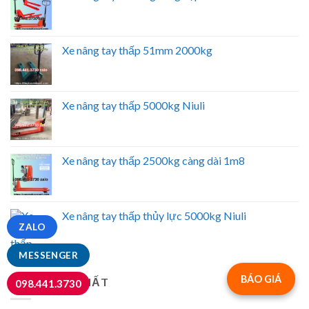
Xe nâng tay thấp 51mm 2000kg
Xe nâng tay thấp 5000kg Niuli
Xe nâng tay thấp 2500kg càng dài 1m8
Xe nâng tay thấp thủy lực 5000kg Niuli
ZALO
MESSENGER
BÁO GIÁ
BÁN CHẠY NHẤT
098.441.3730