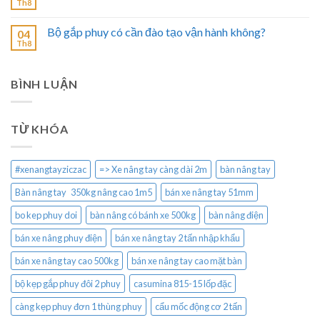
Th8
Bộ gắp phuy có cần đào tạo vận hành không?
04
Th8
BÌNH LUẬN
TỪ KHÓA
#xenangtayziczac
=> Xe nâng tay càng dài 2m
bàn nâng tay
Bàn nâng tay 350kg nâng cao 1m5
bán xe nâng tay 51mm
bo kep phuy doi
bàn nâng có bánh xe 500kg
bàn nâng điện
bán xe nâng phuy điện
bán xe nâng tay 2 tấn nhập khẩu
bán xe nâng tay cao 500kg
bán xe nâng tay cao mặt bàn
bộ kẹp gắp phuy đôi 2 phuy
casumina 815-15 lốp đặc
càng kẹp phuy đơn 1 thùng phuy
cẩu mốc động cơ 2 tấn