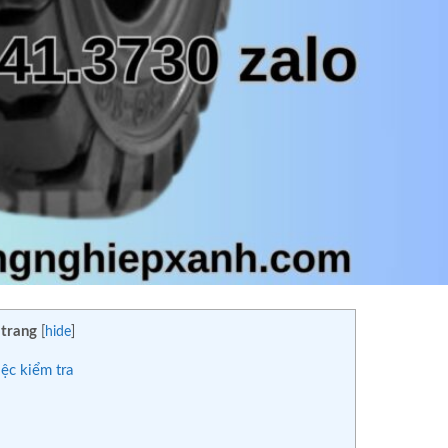
 trang
[
hide
]
ệc kiểm tra