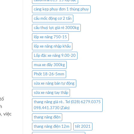
casumina 815-15 lốp đặc
càng kẹp phuy đơn 1 thùng phuy
cẩu mốc động cơ 2 tấn
cẩu thuỷ lực giá rẻ 3000kg
lốp xe nâng 750-15
lốp xe nâng nhập khẩu
Lốp đặc xe nâng 9.00-20
mua xe đẩy 300kg
Phốt 18-26-5mm
sửa xe nâng bán tự động
sữa xe nâng tay thấp
tố
thang nâng giá rẻ.. Tel (028) 6279.0375
h
098.441.3730 (Zalo)
, việc
thang nâng điện
thang nâng điện 12m
tết 2021