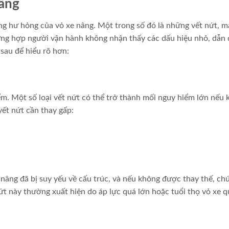
nâng
ng hư hỏng của vỏ xe nâng. Một trong số đó là những vết nứt, m
rường hợp người vận hành không nhận thấy các dấu hiệu nhỏ, dẫn
sau để hiểu rõ hơn:
ểm. Một số loại vết nứt có thể trở thành mối nguy hiểm lớn nếu
vết nứt cần thay gấp:
 nâng đã bị suy yếu về cấu trúc, và nếu không được thay thế, ch
ứt này thường xuất hiện do áp lực quá lớn hoặc tuổi thọ vỏ xe q