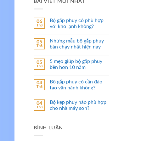
BÀI VIẾT MỚI NHẤT
Bộ gắp phuy có phù hợp
06
Th8
với kho lạnh không?
Những mẫu bộ gắp phuy
05
Th8
bán chạy nhất hiện nay
5 mẹo giúp bộ gắp phuy
05
Th8
bền hơn 10 năm
Bộ gắp phuy có cần đào
04
Th8
tạo vận hành không?
Bộ kẹp phuy nào phù hợp
04
Th8
cho nhà máy sơn?
BÌNH LUẬN