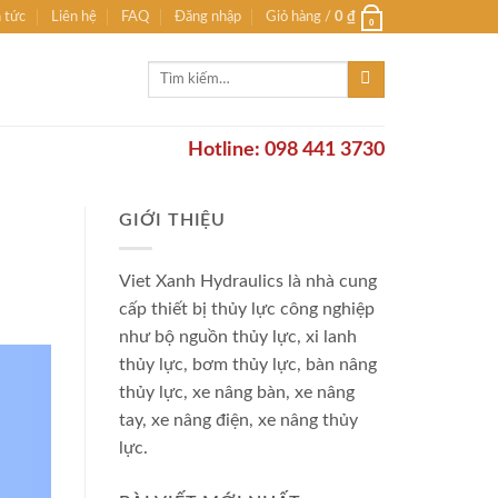
n tức
Liên hệ
FAQ
Đăng nhập
Giỏ hàng /
0
₫
0
Tìm
kiếm:
Hotline: 098 441 3730
GIỚI THIỆU
Viet Xanh Hydraulics là nhà cung
cấp thiết bị thủy lực công nghiệp
như bộ nguồn thủy lực, xi lanh
thủy lực, bơm thủy lực, bàn nâng
thủy lực, xe nâng bàn, xe nâng
tay, xe nâng điện, xe nâng thủy
lực.