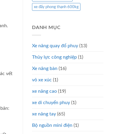
xe đẩy phong thạnh 600kg
anh.
DANH MỤC
Xe nâng quay đổ phuy
(13)
Thủy lực công nghiệp
(1)
Xe nâng bàn
(16)
ác vết
vỏ xe xúc
(1)
xe nâng cao
(19)
xe di chuyển phuy
(1)
 bản:
xe nâng tay
(65)
Bộ nguồn mini điện
(1)