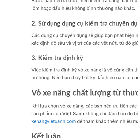
Bước đầu tiên là thực hiện kiểm tra bằng mắt th
lõm hoặc dấu hiệu không bình thường nào khác.
2. Sử dụng dụng cụ kiểm tra chuyên d
Các dụng cụ chuyên dụng sẽ giúp bạn phát hiện n
xác định độ sâu và vị trí của các vết nứt, từ đó 
3. Kiểm tra định kỳ
Việc kiểm tra định kỳ vỏ xe nâng là vô cùng cần 
hư hỏng. Nếu bạn thấy bất kỳ dấu hiệu nào của
n
Vỏ xe nâng chất lượng từ thư
Khi lựa chọn vỏ xe nâng, các bạn nên ưu tiên cá
sản phẩm của
Việt Xanh
không chỉ đảm bảo độ bề
xenangvietxanh.com
để tham khảo thêm nhiều mẫ
Kết luận