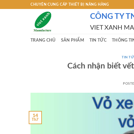
Skip
CHUYÊN CUNG CẤP THIẾT BỊ NÂNG HÀNG
to
CÔNG TY T
content
VIET XANH M
TRANG CHỦ
SẢN PHẨM
TIN TỨC
THÔNG TI
TIN TƯ
Cách nhận biết vết
POST
14
Th7