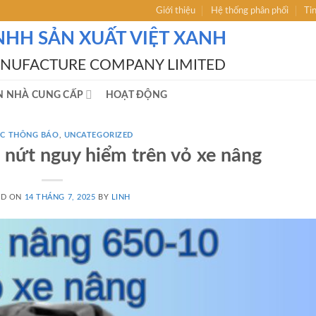
Giới thiệu
Hệ thống phân phối
Ti
NHH SẢN XUẤT VIỆT XANH
ANUFACTURE COMPANY LIMITED
N NHÀ CUNG CẤP
HOẠT ĐỘNG
́C THÔNG BÁO
,
UNCATEGORIZED
 nứt nguy hiểm trên vỏ xe nâng
ED ON
14 THÁNG 7, 2025
BY
LINH