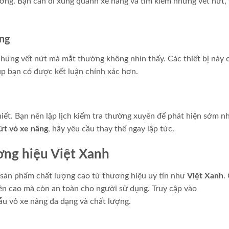
ường. Bạn cần đi xung quanh xe nâng và tìm kiếm những vết nứt, 
ụng
hững vết nứt mà mắt thường không nhìn thấy. Các thiết bị này 
giúp bạn có được kết luận chính xác hơn.
thiết. Bạn nên lập lịch kiểm tra thường xuyên để phát hiện sớm 
ứt vỏ xe nâng
, hãy yêu cầu thay thế ngay lập tức.
ơng hiệu Việt Xanh
c sản phẩm chất lượng cao từ thương hiệu uy tín như
Việt Xanh
.
n cao mà còn an toàn cho người sử dụng. Truy cập vào
u vỏ xe nâng đa dạng và chất lượng.