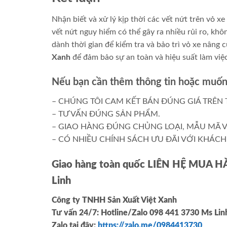
Nhận biết và xử lý kịp thời các vết nứt trên vỏ x
vết nứt nguy hiểm có thể gây ra nhiều rủi ro, k
dành thời gian để kiểm tra và bảo trì vỏ xe nân
Xanh
để đảm bảo sự an toàn và hiệu suất làm việc
Nếu bạn cần thêm thông tin hoặc muốn 
– CHÚNG TÔI CAM KẾT BÁN ĐÚNG GIÁ TRÊN 
– TƯ VẤN ĐÚNG SẢN PHẨM.
– GIAO HÀNG ĐÚNG CHỦNG LOẠI, MẪU MÃ V
– CÓ NHIỀU CHÍNH SÁCH ƯU ĐÃI VỚI KHÁCH 
Giao hàng toàn quốc LIÊN HỆ MUA 
Linh
Công ty TNHH Sản Xuất Việt Xanh
Tư vấn 24/7: Hotline
/Zalo
098 441 3730
Ms Li
Zalo tại đây:
https://zalo.me/0984413730