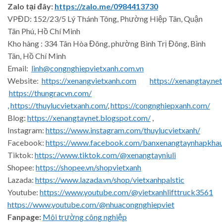
Zalo tại đây:
https://zalo.me/0984413730
VPĐD: 152/23/5 Lý Thánh Tông, Phường Hiệp Tân, Quận
Tân Phú, Hồ Chí Minh
Kho hàng : 334 Tân Hòa Đông, phường Bình Trị Đông, Bình
Tân, Hồ Chí Minh
Email:
linh@congnghiepvietxanh.com.vn
Website:
https://xenangvietxanh.com
https://xenangtay.net
https://thungracvn.com/
,
https://thuylucvietxanh.com/
,
https://congnghiepxanh.com/
Blog:
https://xenangtaynet.blogspot.com/
,
Instagram:
https://www.instagram.com/thuylucvietxanh/
Facebook:
https://www.facebook.com/banxenangtaynhapkha
Tiktok:
https://www.tiktok.com/@xenangtayniuli
Shopee:
https://shopee.vn/shopvietxanh
Lazada:
https://www.lazada.vn/shop/vietxanhpalstic
Youtube:
https://www.youtube.com/@vietxanhlifttruck3561
https://www.youtube.com/@nhuacongnghiepviet
Fanpage:
Môi trường công nghiệp