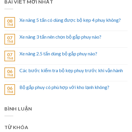
BÀI VIẾT MỚI NHẤT
Xe nâng 5 tấn có dùng được bộ kẹp 4 phuy không?
08
Th8
Xe nâng 3 tấn nên chọn bộ gắp phuy nào?
07
Th8
Xe nâng 2.5 tấn dùng bộ gắp phuy nào?
07
Th8
Các bước kiểm tra bộ kẹp phuy trước khi vận hành
06
Th8
Bộ gắp phuy có phù hợp với kho lạnh không?
06
Th8
BÌNH LUẬN
TỪ KHÓA