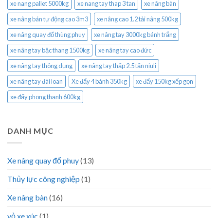
xe nang pallet 5000kg
xe nang tay thap 3 tan
xe nâng bàn
xe nâng bán tự động cao 3m3
xe nâng cao 1.2 tải nâng 500kg
xe nâng quay đổ thùng phuy
xe nâng tay 3000kg bánh trắng
xe nâng tay bậc thang 1500kg
xe nâng tay cao đức
xe nâng tay thông dụng
xe nâng tay thấp 2.5 tấn niuli
xe nâng tay đài loan
Xe đẩy 4 bánh 350kg
xe đẩy 150kg xếp gọn
xe đẩy phong thạnh 600kg
DANH MỤC
Xe nâng quay đổ phuy
(13)
Thủy lực công nghiệp
(1)
Xe nâng bàn
(16)
vỏ xe xúc
(1)