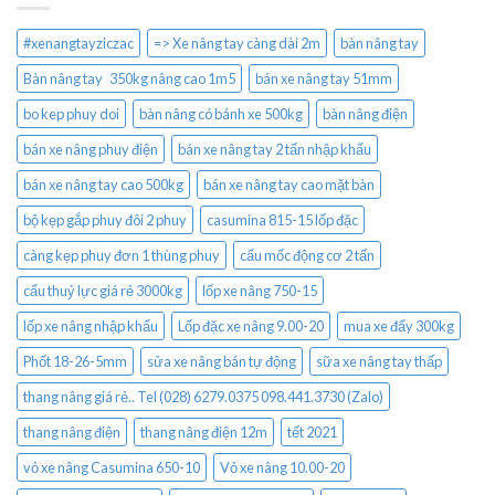
#xenangtayziczac
=> Xe nâng tay càng dài 2m
bàn nâng tay
Bàn nâng tay 350kg nâng cao 1m5
bán xe nâng tay 51mm
bo kep phuy doi
bàn nâng có bánh xe 500kg
bàn nâng điện
bán xe nâng phuy điện
bán xe nâng tay 2 tấn nhập khẩu
bán xe nâng tay cao 500kg
bán xe nâng tay cao mặt bàn
bộ kẹp gắp phuy đôi 2 phuy
casumina 815-15 lốp đặc
càng kẹp phuy đơn 1 thùng phuy
cẩu mốc động cơ 2 tấn
cẩu thuỷ lực giá rẻ 3000kg
lốp xe nâng 750-15
lốp xe nâng nhập khẩu
Lốp đặc xe nâng 9.00-20
mua xe đẩy 300kg
Phốt 18-26-5mm
sửa xe nâng bán tự động
sữa xe nâng tay thấp
thang nâng giá rẻ.. Tel (028) 6279.0375 098.441.3730 (Zalo)
thang nâng điện
thang nâng điện 12m
tết 2021
vỏ xe nâng Casumina 650-10
Vỏ xe nâng 10.00-20