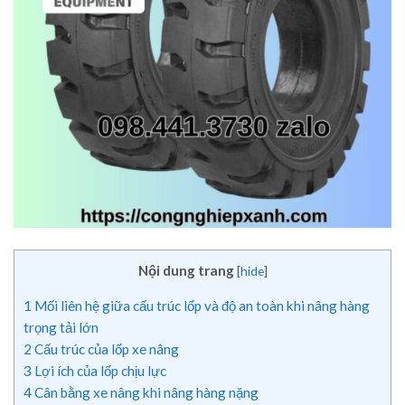
Nội dung trang
[
hide
]
1
Mối liên hệ giữa cấu trúc lốp và độ an toàn khi nâng hàng
trọng tải lớn
2
Cấu trúc của lốp xe nâng
3
Lợi ích của lốp chịu lực
4
Cân bằng xe nâng khi nâng hàng nặng