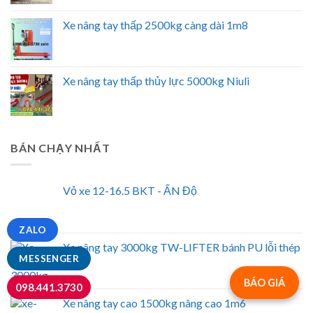
Xe nâng tay thấp 2500kg càng dài 1m8
Xe nâng tay thấp thủy lực 5000kg Niuli
BÁN CHẠY NHẤT
Vỏ xe 12-16.5 BKT - ẤN Độ
ZALO
Xe nâng tay 3000kg TW-LIFTER bánh PU lỗi thép
MESSENGER
BÁO GIÁ
098.441.3730
Xe nâng tay cao 1500kg nâng cao 1m6