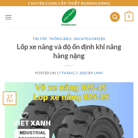
Skip
CHUYÊN CUNG CẤP THIẾT BỊ NÂNG HÀNG
to
0
content
TIN TỨC THÔNG BÁO
,
UNCATEGORIZED
Lốp xe nâng và độ ổn định khi nâng
hàng nặng
POSTED ON
17 THÁNG 7, 2025
BY
LINH
17
Th7