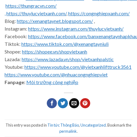
https://thungracvn.com/
,
https://thuylucvietxanh.com/
,
https://congnghiepxanh.com/
Blog:
https://xenangtaynet.blogspot.com/
,
Instagram:
https://www.instagram.com/thuylucvietxanh/
Facebook:
https://www.facebook.com/banxenangtaynhapkha
Tiktok:
https://www.tiktok.com/@xenangtayniuli
Shopee:
https://shopee.vn/shopvietxanh
Lazada:
https://www.lazada.vn/shop/vietxanhpalstic
Youtube:
https://www.youtube.com/@vietxanhlifttruck3561
https://www.youtube.com/@nhuacongnghiepviet
Fanpage:
Môi trường công nghiệp
This entry was posted in
Tin tức Thông Báo
,
Uncategorized
. Bookmark the
permalink
.