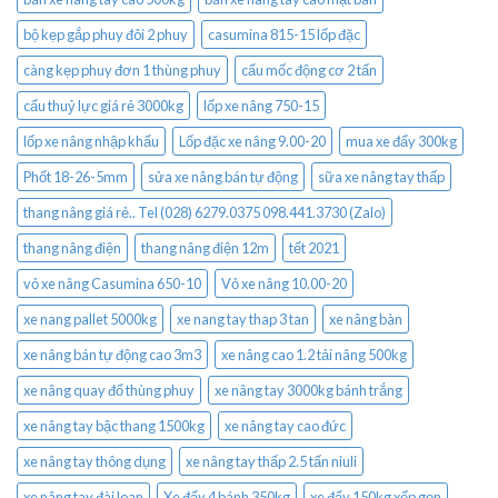
bộ kẹp gắp phuy đôi 2 phuy
casumina 815-15 lốp đặc
càng kẹp phuy đơn 1 thùng phuy
cẩu mốc động cơ 2 tấn
cẩu thuỷ lực giá rẻ 3000kg
lốp xe nâng 750-15
lốp xe nâng nhập khẩu
Lốp đặc xe nâng 9.00-20
mua xe đẩy 300kg
Phốt 18-26-5mm
sửa xe nâng bán tự động
sữa xe nâng tay thấp
thang nâng giá rẻ.. Tel (028) 6279.0375 098.441.3730 (Zalo)
thang nâng điện
thang nâng điện 12m
tết 2021
vỏ xe nâng Casumina 650-10
Vỏ xe nâng 10.00-20
xe nang pallet 5000kg
xe nang tay thap 3 tan
xe nâng bàn
xe nâng bán tự động cao 3m3
xe nâng cao 1.2 tải nâng 500kg
xe nâng quay đổ thùng phuy
xe nâng tay 3000kg bánh trắng
xe nâng tay bậc thang 1500kg
xe nâng tay cao đức
xe nâng tay thông dụng
xe nâng tay thấp 2.5 tấn niuli
xe nâng tay đài loan
Xe đẩy 4 bánh 350kg
xe đẩy 150kg xếp gọn