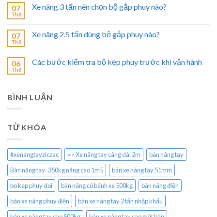
Xe nâng 3 tấn nên chọn bộ gắp phuy nào?
07
Th8
Xe nâng 2.5 tấn dùng bộ gắp phuy nào?
07
Th8
Các bước kiểm tra bộ kẹp phuy trước khi vận hành
06
Th8
BÌNH LUẬN
TỪ KHÓA
#xenangtayziczac
=> Xe nâng tay càng dài 2m
bàn nâng tay
Bàn nâng tay 350kg nâng cao 1m5
bán xe nâng tay 51mm
bo kep phuy doi
bàn nâng có bánh xe 500kg
bàn nâng điện
bán xe nâng phuy điện
bán xe nâng tay 2 tấn nhập khẩu
bán xe nâng tay cao 500kg
bán xe nâng tay cao mặt bàn