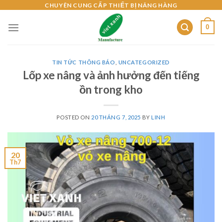
Skip
CHUYÊN CUNG CẤP THIẾT BỊ NÂNG HÀNG
to
0
content
TIN TỨC THÔNG BÁO
,
UNCATEGORIZED
Lốp xe nâng và ảnh hưởng đến tiếng
ồn trong kho
POSTED ON
20 THÁNG 7, 2025
BY
LINH
20
Th7