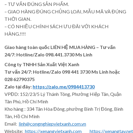
– TƯ VẤN ĐÚNG SẢN PHẨM.
– GIAO HÀNG ĐÚNG CHỦNG LOẠI, MẪU MÃ VÀ ĐÚNG
THỜI GIAN.
– CÓ NHIỀU CHÍNH SÁCH ƯU ĐÃI VỚI KHÁCH
HÀNG.!!!!
Giao hàng toàn quốc LIÊN HỆ MUA HÀNG
– Tư vấn
24/7: Hotline/Zalo 098.441.3730 Ms Linh
Công ty TNHH Sản Xuất Việt Xanh
Tư vấn 24/7: Hotline
/Zalo
098 441 3730
Ms Linh
hoặc
028 62790375
Zalo tại đây:
https://zalo.me/0984413730
VPĐD: 152/23/5 Lý Thánh Tông, Phường Hiệp Tân, Quận
Tân Phú, Hồ Chí Minh
Kho hàng : 334 Tân Hòa Đông, phường Bình Trị Đông, Bình
Tân, Hồ Chí Minh
Email:
linh@congnghiepvietxanh.com.vn
Website:
https://xenangvietxanh.com
https://xenangtay.net