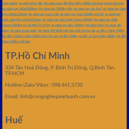
nâng pallet
xe nâng phuy dầu
Xe nâng quay đổ phuy điện 500kg sử dụng trong nhà máy
xe nâng tay 540x2000mm
Xe nâng tay 3000kg đức
xe nâng tay cao 1m2
xe nâng tay càng
hẹp 540x1150mm
Xe nâng tay inox 2 tấn
xe nâng tay inox 2500kg giá tốt
xe nâng tay
niuli càng hẹp 540x1150mm
Xe nâng tay siêu thấp 51mm 2000kg
Xe nâng tay thấp
51mm 2000kg tại Hà Nội/TP.HCM
xe nâng tay đức 3500kg
Xe nâng thủy lực quay đổ
phuy
xe nâng trung quốc
Xe nâng WP1000 mặt bàn chất lượng cao
xe đẩy 2 tầng 150kg
Xe đẩy 4 bánh 2 tầng 200kg chịu lực cao
xe đẩy 250kg
xe đẩy có lòng thép 300kg
Xe đẩy
hàng 500kg mặt bàn
TP.Hồ Chí Minh
334 Tân Hoà Đông, P. Bình Trị Đông, Q.Bình Tân,
TP.HCM
Hotline/Zalo/Viber: 098.441.3730
Email: linh@congnghiepvietxanh.com.vn
Huế