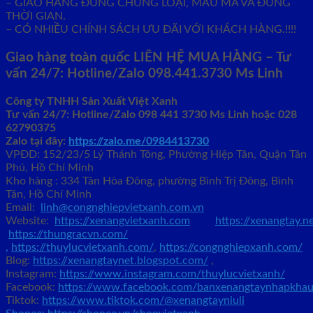
– GIAO HÀNG ĐÚNG CHỦNG LOẠI, MẪU MÃ VÀ ĐÚNG
THỜI GIAN.
– CÓ NHIỀU CHÍNH SÁCH ƯU ĐÃI VỚI KHÁCH HÀNG.!!!!
Giao hàng toàn quốc LIÊN HỆ MUA HÀNG
– Tư
vấn 24/7: Hotline/Zalo 098.441.3730 Ms Linh
Công ty TNHH Sản Xuất Việt Xanh
Tư vấn 24/7: Hotline
/Zalo
098 441 3730
Ms Linh
hoặc 028
62790375
Zalo tại đây:
https://zalo.me/0984413730
VPĐD: 152/23/5 Lý Thánh Tông, Phường Hiệp Tân, Quận Tân
Phú, Hồ Chí Minh
Kho hàng : 334 Tân Hòa Đông, phường Bình Trị Đông, Bình
Tân, Hồ Chí Minh
Email:
linh@congnghiepvietxanh.com.vn
Website:
https://xenangvietxanh.com
https://xenangtay.n
https://thungracvn.com/
,
https://thuylucvietxanh.com/
,
https://congnghiepxanh.com/
Blog:
https://xenangtaynet.blogspot.com/
,
Instagram:
https://www.instagram.com/thuylucvietxanh/
Facebook:
https://www.facebook.com/banxenangtaynhapkhau
Tiktok:
https://www.tiktok.com/@xenangtayniuli