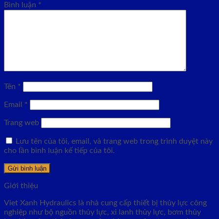
Bình luận
*
Tên
*
Email
*
Trang web
Lưu tên của tôi, email, và trang web trong trình duyệt này
cho lần bình luận kế tiếp của tôi.
Giới thiệu
Viet Xanh Hydraulics là nhà cung cấp thiết bị thủy lực công
nghiệp như bộ nguồn thủy lực, xi lanh thủy lực, bơm thủy