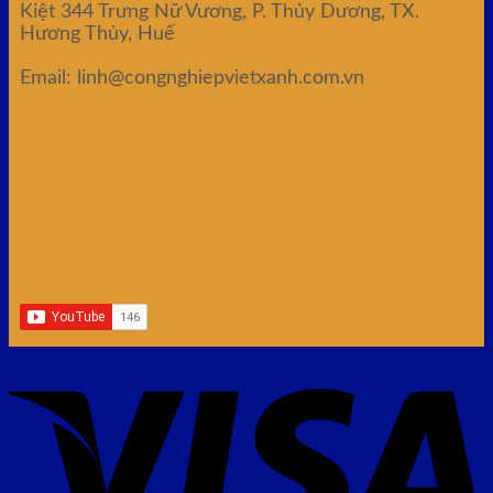
Kiệt 344 Trưng Nữ Vương, P. Thủy Dương, TX.
Hương Thủy, Huế
Email: linh@congnghiepvietxanh.com.vn