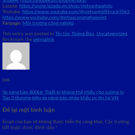
Shopee:
https://shopee.vn/shopvietxanh
Lazada:
https://www.lazada.vn/shop/vietxanhpalstic
Youtube:
https://www.youtube.com/@vietxanhlifttruck3561
https://www.youtube.com/@nhuacongnghiepviet
Fanpage:
Môi trường công nghiệp
This entry was posted in
Tin tức Thông Báo
,
Uncategorized
.
Bookmark the
permalink
.
Linh
Xe nâng bàn 800kg: Thiết bị không thể thiếu cho xưởng in
Top 3 thương hiệu xe nâng bàn nhập khẩu uy tín tại VN
Để lại một bình luận
Email của bạn sẽ không được hiển thị công khai.
Các trường
bắt buộc được đánh dấu
*