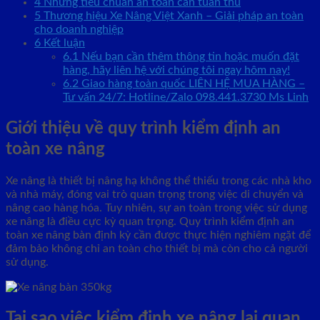
4
Những tiêu chuẩn an toàn cần tuân thủ
5
Thương hiệu Xe Nâng Việt Xanh – Giải pháp an toàn
cho doanh nghiệp
6
Kết luận
6.1
Nếu bạn cần thêm thông tin hoặc muốn đặt
hàng, hãy liên hệ với chúng tôi ngay hôm nay!
6.2
Giao hàng toàn quốc LIÊN HỆ MUA HÀNG –
Tư vấn 24/7: Hotline/Zalo 098.441.3730 Ms Linh
Giới thiệu về quy trình kiểm định an
toàn xe nâng
Xe nâng là thiết bị nâng hạ không thể thiếu trong các nhà kho
và nhà máy, đóng vai trò quan trọng trong việc di chuyển và
nâng cao hàng hóa. Tuy nhiên, sự an toàn trong việc sử dụng
xe nâng là điều cực kỳ quan trọng. Quy trình kiểm định an
toàn xe nâng bàn định kỳ cần được thực hiện nghiêm ngặt để
đảm bảo không chỉ an toàn cho thiết bị mà còn cho cả người
sử dụng.
Tại sao việc kiểm định xe nâng lại quan