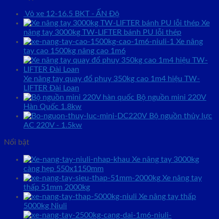
Vỏ xe 12-16.5 BKT - ẤN Độ
Xe
nâng tay 3000kg TW-LIFTER bánh PU lỗi thép
Xe nâng
tay cao 1500kg nâng cao 1m6
Xe nâng tay quay đổ phuy 350kg cao 1m4 hiệu TW-
LIFTER Đài Loan
Bộ nguồn mini 220V
Hàn Quốc 1.8kw
Bộ nguồn thủy lực
AC 220V - 1.5kw
Nổi bật
Xe nâng tay 3000kg
càng hẹp 550x1150mm
Xe nâng tay
thấp 51mm 2000kg
Xe nâng tay thấp
5000kg Niuli