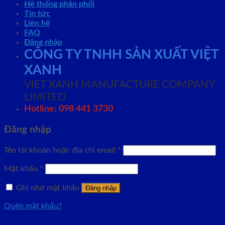
Hệ thống phân phối
Tin tức
Liên hệ
FAQ
Đăng nhập
CÔNG TY TNHH SẢN XUẤT VIỆT
XANH
VIET XANH MANUFACTURE COMPANY
LIMITED
Hotline: 098 441 3730
Đăng nhập
Tên tài khoản hoặc địa chỉ email
*
Mật khẩu
*
Ghi nhớ mật khẩu
Đăng nhập
Quên mật khẩu?