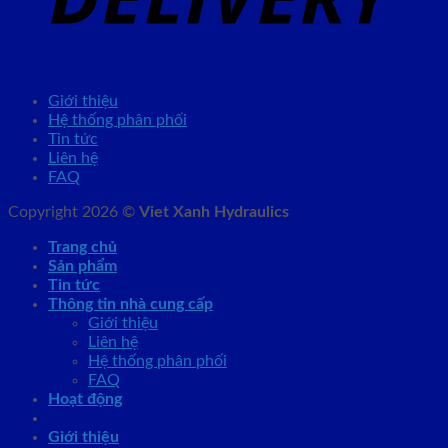
Giới thiệu
Hệ thống phân phối
Tin tức
Liên hệ
FAQ
Copyright 2026 ©
Viet Xanh Hydraulics
Trang chủ
Sản phẩm
Tin tức
Thông tin nhà cung cấp
Giới thiệu
Liên hệ
Hệ thống phân phối
FAQ
Hoạt động
Giới thiệu