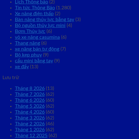
Lịch Thông báo
(2)
Tin tức Thông Báo
(1.280)
Xe nâng điện thấp
(2)
Bàn nâng thủy lực bằng tay
(3)
Bộ nguồn thủy lực mini
(4)
Bơm Thủy lực
(6)
vỏ xe nâng casumina
(6)
Thang nâng
(6)
xe nâng bán tự động
(7)
Bộ kẹp phuy
(9)
cẩu mini bằng tay
(9)
xe đẩy
(13)
Lưu trữ
Tháng 8 2026
(13)
Tháng 7 2026
(62)
Tháng 6 2026
(60)
Tháng 5 2026
(62)
Tháng 4 2026
(60)
Tháng 3 2026
(62)
Tháng 2 2026
(46)
Tháng 1 2026
(62)
Tháng 12 2025
(62)