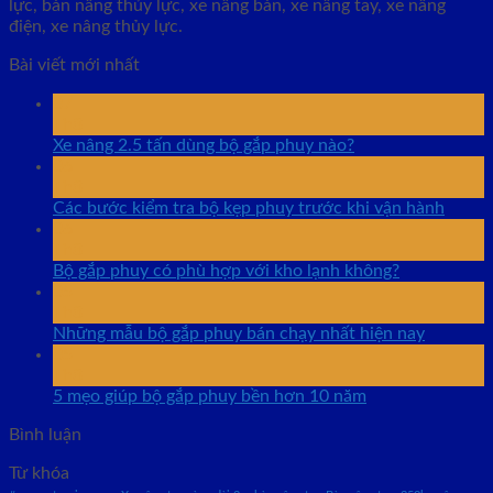
lực, bàn nâng thủy lực, xe nâng bàn, xe nâng tay, xe nâng
điện, xe nâng thủy lực.
Bài viết mới nhất
07
Th8
Xe nâng 2.5 tấn dùng bộ gắp phuy nào?
06
Th8
Các bước kiểm tra bộ kẹp phuy trước khi vận hành
06
Th8
Bộ gắp phuy có phù hợp với kho lạnh không?
05
Th8
Những mẫu bộ gắp phuy bán chạy nhất hiện nay
05
Th8
5 mẹo giúp bộ gắp phuy bền hơn 10 năm
Bình luận
Từ khóa