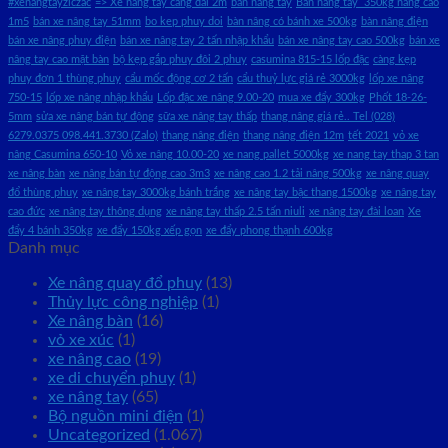
#xenangtayziczac
=> Xe nâng tay càng dài 2m
bàn nâng tay
Bàn nâng tay 350kg nâng cao
1m5
bán xe nâng tay 51mm
bo kep phuy doi
bàn nâng có bánh xe 500kg
bàn nâng điện
bán xe nâng phuy điện
bán xe nâng tay 2 tấn nhập khẩu
bán xe nâng tay cao 500kg
bán xe
nâng tay cao mặt bàn
bộ kẹp gắp phuy đôi 2 phuy
casumina 815-15 lốp đặc
càng kẹp
phuy đơn 1 thùng phuy
cẩu mốc động cơ 2 tấn
cẩu thuỷ lực giá rẻ 3000kg
lốp xe nâng
750-15
lốp xe nâng nhập khẩu
Lốp đặc xe nâng 9.00-20
mua xe đẩy 300kg
Phốt 18-26-
5mm
sửa xe nâng bán tự động
sữa xe nâng tay thấp
thang nâng giá rẻ.. Tel (028)
6279.0375 098.441.3730 (Zalo)
thang nâng điện
thang nâng điện 12m
tết 2021
vỏ xe
nâng Casumina 650-10
Vỏ xe nâng 10.00-20
xe nang pallet 5000kg
xe nang tay thap 3 tan
xe nâng bàn
xe nâng bán tự động cao 3m3
xe nâng cao 1.2 tải nâng 500kg
xe nâng quay
đổ thùng phuy
xe nâng tay 3000kg bánh trắng
xe nâng tay bậc thang 1500kg
xe nâng tay
cao đức
xe nâng tay thông dụng
xe nâng tay thấp 2.5 tấn niuli
xe nâng tay đài loan
Xe
đẩy 4 bánh 350kg
xe đẩy 150kg xếp gọn
xe đẩy phong thạnh 600kg
Danh mục
Xe nâng quay đổ phuy
(13)
Thủy lực công nghiệp
(1)
Xe nâng bàn
(16)
vỏ xe xúc
(1)
xe nâng cao
(19)
xe di chuyển phuy
(1)
xe nâng tay
(65)
Bộ nguồn mini điện
(1)
Uncategorized
(1.067)