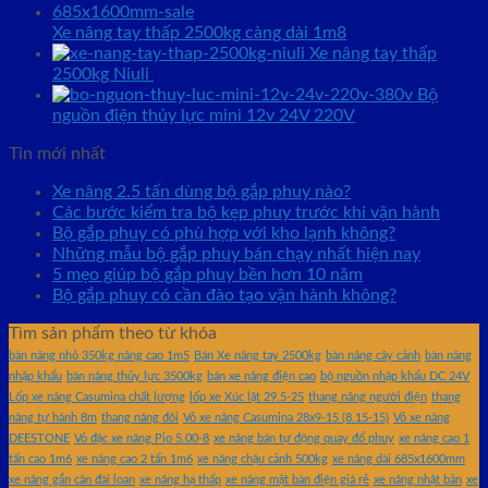
Xe nâng tay thấp 2500kg càng dài 1m8
Xe nâng tay thấp
2500kg Niuli
Bộ
nguồn điện thủy lực mini 12v 24V 220V
Tin mới nhất
Xe nâng 2.5 tấn dùng bộ gắp phuy nào?
Các bước kiểm tra bộ kẹp phuy trước khi vận hành
Bộ gắp phuy có phù hợp với kho lạnh không?
Những mẫu bộ gắp phuy bán chạy nhất hiện nay
5 mẹo giúp bộ gắp phuy bền hơn 10 năm
Bộ gắp phuy có cần đào tạo vận hành không?
Tìm sản phẩm theo từ khóa
bàn nâng nhỏ 350kg nâng cao 1m5
Bán Xe nâng tay 2500kg
bàn nâng cây cảnh
bàn nâng
nhập khẩu
bàn nâng thủy lực 3500kg
bán xe nâng điện cao
bộ nguồn nhập khẩu DC 24V
Lốp xe nâng Casumina chất lượng
lốp xe Xúc lật 29.5-25
thang nâng người điện
thang
nâng tự hành 8m
thang nâng đôi
Vỏ xe nâng Casumina 28x9-15 (8.15-15)
Vỏ xe nâng
DEESTONE
Vỏ đặc xe nâng Pio 5.00-8
xe nâng bán tự động quay đổ phuy
xe nâng cao 1
tấn cao 1m6
xe nâng cao 2 tấn 1m6
xe nâng chậu cảnh 500kg
xe nâng dài 685x1600mm
xe nâng gắn cân đài loan
xe nâng hạ thấp
xe nâng mặt bàn điện giá rẻ
xe nâng nhật bản
xe