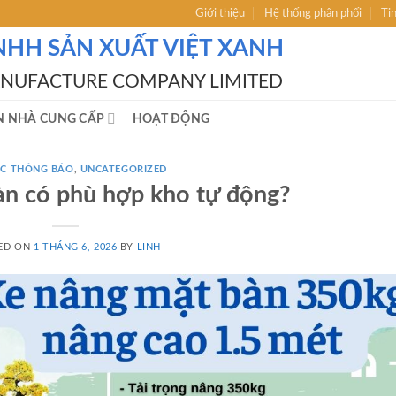
Giới thiệu
Hệ thống phân phối
Ti
NHH SẢN XUẤT VIỆT XANH
ANUFACTURE COMPANY LIMITED
N NHÀ CUNG CẤP
HOẠT ĐỘNG
́C THÔNG BÁO
,
UNCATEGORIZED
àn có phù hợp kho tự động?
ED ON
1 THÁNG 6, 2026
BY
LINH