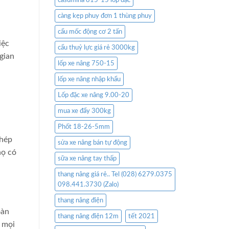
casumina 815-15 lốp đặc
càng kẹp phuy đơn 1 thùng phuy
cẩu mốc động cơ 2 tấn
iệc
cẩu thuỷ lực giá rẻ 3000kg
gian
lốp xe nâng 750-15
lốp xe nâng nhập khẩu
Lốp đặc xe nâng 9.00-20
mua xe đẩy 300kg
Phốt 18-26-5mm
phép
sửa xe nâng bán tự động
họ có
sữa xe nâng tay thấp
thang nâng giá rẻ.. Tel (028) 6279.0375
098.441.3730 (Zalo)
thang nâng điện
oàn
thang nâng điện 12m
tết 2021
g mọi