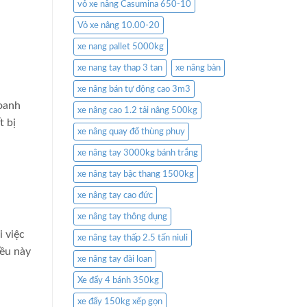
vỏ xe nâng Casumina 650-10
Vỏ xe nâng 10.00-20
xe nang pallet 5000kg
xe nang tay thap 3 tan
xe nâng bàn
xe nâng bán tự động cao 3m3
doanh
xe nâng cao 1.2 tải nâng 500kg
t bị
xe nâng quay đổ thùng phuy
xe nâng tay 3000kg bánh trắng
xe nâng tay bậc thang 1500kg
xe nâng tay cao đức
xe nâng tay thông dụng
i việc
xe nâng tay thấp 2.5 tấn niuli
iều này
xe nâng tay đài loan
Xe đẩy 4 bánh 350kg
xe đẩy 150kg xếp gọn