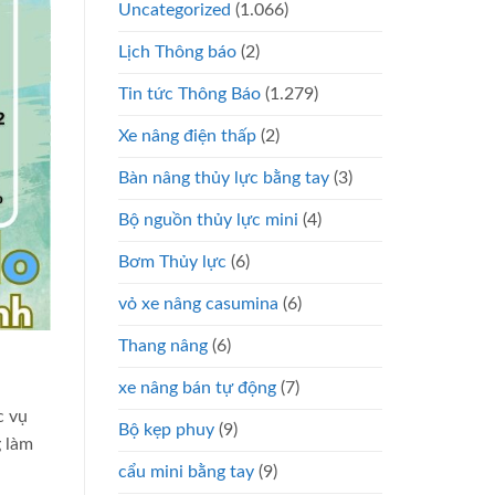
Uncategorized
(1.066)
Lịch Thông báo
(2)
Tin tức Thông Báo
(1.279)
Xe nâng điện thấp
(2)
Bàn nâng thủy lực bằng tay
(3)
Bộ nguồn thủy lực mini
(4)
Bơm Thủy lực
(6)
vỏ xe nâng casumina
(6)
Thang nâng
(6)
xe nâng bán tự động
(7)
c vụ
Bộ kẹp phuy
(9)
g làm
cẩu mini bằng tay
(9)