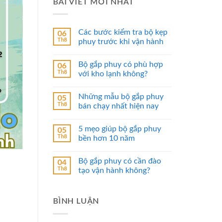
BÀI VIẾT MỚI NHẤT
Các bước kiểm tra bộ kẹp
06
Th8
phuy trước khi vận hành
Bộ gắp phuy có phù hợp
06
Th8
với kho lạnh không?
Những mẫu bộ gắp phuy
05
Th8
bán chạy nhất hiện nay
5 mẹo giúp bộ gắp phuy
05
Th8
bền hơn 10 năm
Bộ gắp phuy có cần đào
04
Th8
tạo vận hành không?
BÌNH LUẬN