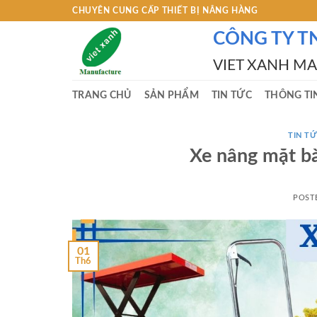
Skip
CHUYÊN CUNG CẤP THIẾT BỊ NÂNG HÀNG
to
CÔNG TY T
content
VIET XANH M
TRANG CHỦ
SẢN PHẨM
TIN TỨC
THÔNG TI
TIN TƯ
Xe nâng mặt b
POST
01
Th6