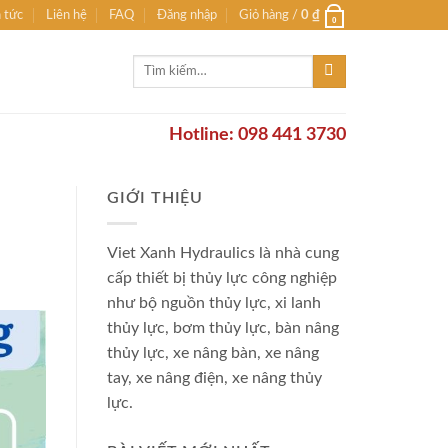
n tức
Liên hệ
FAQ
Đăng nhập
Giỏ hàng /
0
₫
0
Tìm
kiếm:
Hotline: 098 441 3730
GIỚI THIỆU
Viet Xanh Hydraulics là nhà cung
cấp thiết bị thủy lực công nghiệp
như bộ nguồn thủy lực, xi lanh
thủy lực, bơm thủy lực, bàn nâng
thủy lực, xe nâng bàn, xe nâng
tay, xe nâng điện, xe nâng thủy
lực.