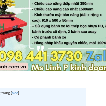
 trang
[
hide
]