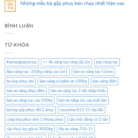
Những mẫu bộ gắp phuy bán chạy nhất hiện nay
05
Th8
BÌNH LUẬN
TỪ KHÓA
#xenangtayziczac
=> Xe nâng tay càng dài 2m
bàn nâng tay
Bàn nâng tay 350kg nâng cao 1m5
bán xe nâng tay 51mm
bo kep phuy doi
bàn nâng có bánh xe 500kg
bàn nâng điện
bán xe nâng phuy điện
bán xe nâng tay 2 tấn nhập khẩu
bán xe nâng tay cao 500kg
bán xe nâng tay cao mặt bàn
bộ kẹp gắp phuy đôi 2 phuy
casumina 815-15 lốp đặc
càng kẹp phuy đơn 1 thùng phuy
cẩu mốc động cơ 2 tấn
cẩu thuỷ lực giá rẻ 3000kg
lốp xe nâng 750-15