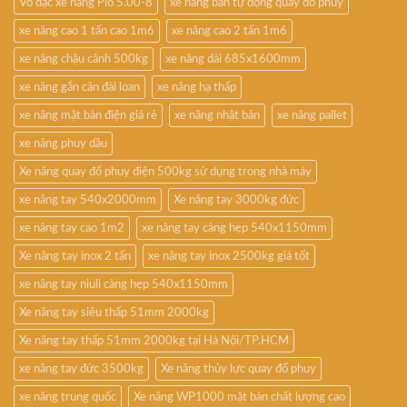
Vỏ đặc xe nâng Pio 5.00-8
xe nâng bán tự động quay đổ phuy
xe nâng cao 1 tấn cao 1m6
xe nâng cao 2 tấn 1m6
xe nâng chậu cảnh 500kg
xe nâng dài 685x1600mm
xe nâng gắn cân đài loan
xe nâng hạ thấp
xe nâng mặt bàn điện giá rẻ
xe nâng nhật bản
xe nâng pallet
xe nâng phuy dầu
Xe nâng quay đổ phuy điện 500kg sử dụng trong nhà máy
xe nâng tay 540x2000mm
Xe nâng tay 3000kg đức
xe nâng tay cao 1m2
xe nâng tay càng hẹp 540x1150mm
Xe nâng tay inox 2 tấn
xe nâng tay inox 2500kg giá tốt
xe nâng tay niuli càng hẹp 540x1150mm
Xe nâng tay siêu thấp 51mm 2000kg
Xe nâng tay thấp 51mm 2000kg tại Hà Nội/TP.HCM
xe nâng tay đức 3500kg
Xe nâng thủy lực quay đổ phuy
xe nâng trung quốc
Xe nâng WP1000 mặt bàn chất lượng cao