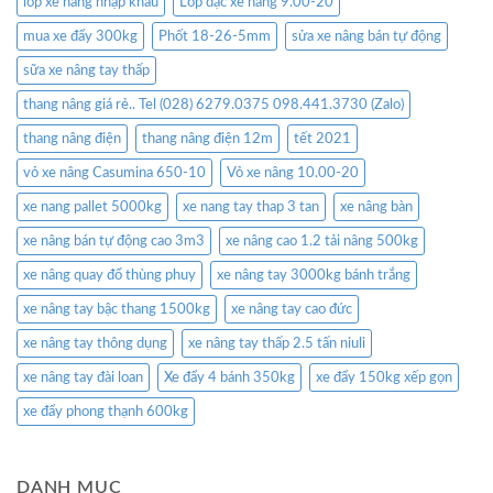
lốp xe nâng nhập khẩu
Lốp đặc xe nâng 9.00-20
mua xe đẩy 300kg
Phốt 18-26-5mm
sửa xe nâng bán tự động
sữa xe nâng tay thấp
thang nâng giá rẻ.. Tel (028) 6279.0375 098.441.3730 (Zalo)
thang nâng điện
thang nâng điện 12m
tết 2021
vỏ xe nâng Casumina 650-10
Vỏ xe nâng 10.00-20
xe nang pallet 5000kg
xe nang tay thap 3 tan
xe nâng bàn
xe nâng bán tự động cao 3m3
xe nâng cao 1.2 tải nâng 500kg
xe nâng quay đổ thùng phuy
xe nâng tay 3000kg bánh trắng
xe nâng tay bậc thang 1500kg
xe nâng tay cao đức
xe nâng tay thông dụng
xe nâng tay thấp 2.5 tấn niuli
xe nâng tay đài loan
Xe đẩy 4 bánh 350kg
xe đẩy 150kg xếp gọn
xe đẩy phong thạnh 600kg
DANH MỤC