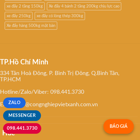
xe đẩy 2 tầng 150kg
Xe đẩy 4 bánh 2 tầng 200kg chịu lực cao
xe đẩy 250kg
xe đẩy có lòng thép 300kg
Xe đẩy hàng 500kg mặt bàn
TP.Hồ Chí Minh
334 Tân Hoà Đông, P. Bình Trị Đông, Q.Bình Tân,
TP.HCM
Hotline/Zalo/Viber: 098.441.3730
ZALO
Email: linh@congnghiepvietxanh.com.vn
MESSENGER
BÁO GIÁ
098.441.3730
Huế