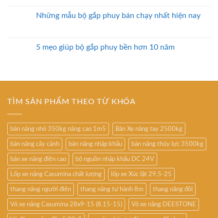
Những mẫu bộ gắp phuy bán chạy nhất hiện nay
5 mẹo giúp bộ gắp phuy bền hơn 10 năm
TÌM SẢN PHẨM THEO TỪ KHÓA
bàn nâng nhỏ 350kg nâng cao 1m5
Bán Xe nâng tay 2500kg
bàn nâng cây cảnh
bàn nâng nhập khẩu
bàn nâng thủy lực 3500kg
bán xe nâng điện cao
bộ nguồn nhập khẩu DC 24V
Lốp xe nâng Casumina chất lượng
lốp xe Xúc lật 29.5-25
thang nâng người điện
thang nâng tự hành 8m
thang nâng đôi
Vỏ xe nâng Casumina 28x9-15 (8.15-15)
Vỏ xe nâng DEESTONE