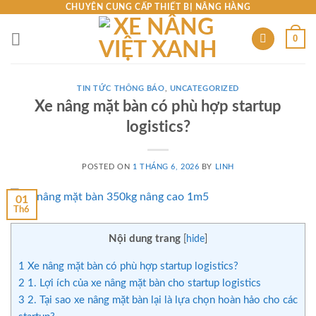
Skip
CHUYÊN CUNG CẤP THIẾT BỊ NÂNG HÀNG
to
0
content
TIN TỨC THÔNG BÁO
,
UNCATEGORIZED
Xe nâng mặt bàn có phù hợp startup
logistics?
POSTED ON
1 THÁNG 6, 2026
BY
LINH
01
Th6
Nội dung trang
[
hide
]
1
Xe nâng mặt bàn có phù hợp startup logistics?
2
1. Lợi ích của xe nâng mặt bàn cho startup logistics
3
2. Tại sao xe nâng mặt bàn lại là lựa chọn hoàn hảo cho các