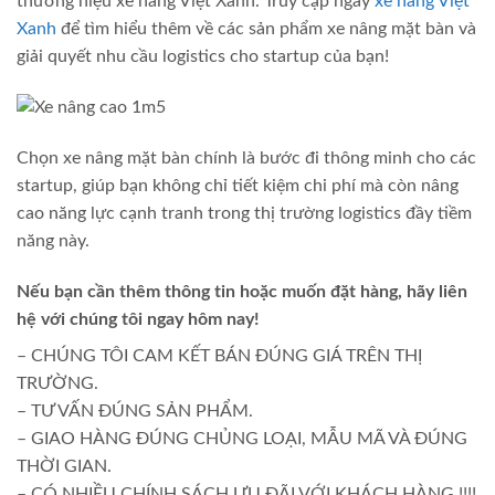
thương hiệu xe nâng Việt Xanh. Truy cập ngay
xe nâng Việt
Xanh
để tìm hiểu thêm về các sản phẩm xe nâng mặt bàn và
giải quyết nhu cầu logistics cho startup của bạn!
Chọn xe nâng mặt bàn chính là bước đi thông minh cho các
startup, giúp bạn không chỉ tiết kiệm chi phí mà còn nâng
cao năng lực cạnh tranh trong thị trường logistics đầy tiềm
năng này.
Nếu bạn cần thêm thông tin hoặc muốn đặt hàng, hãy liên
hệ với chúng tôi ngay hôm nay!
– CHÚNG TÔI CAM KẾT BÁN ĐÚNG GIÁ TRÊN THỊ
TRƯỜNG.
– TƯ VẤN ĐÚNG SẢN PHẨM.
– GIAO HÀNG ĐÚNG CHỦNG LOẠI, MẪU MÃ VÀ ĐÚNG
THỜI GIAN.
– CÓ NHIỀU CHÍNH SÁCH ƯU ĐÃI VỚI KHÁCH HÀNG.!!!!