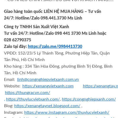
Giao hàng toàn quốc LIÊN HỆ MUA HÀNG
– Tư vấn
24/7: Hotline/Zalo 098.441.3730 Ms Linh
Công ty TNHH Sản Xuất Việt Xanh
Tư vấn 24/7: Hotline
/Zalo
098 441 3730
Ms Linh
hoặc
028 62790375
Zalo tại đây:
https://zalo.me/0984413730
VPĐD: 152/23/5 Lý Thánh Tông, Phường Hiệp Tân, Quận
Tân Phú, Hồ Chí Minh
Kho hàng : 334 Tân Hòa Đông, phường Bình Trị Đông, Bình
Tân, Hồ Chí Minh
Email:
linh@congnghiepvietxanh.com.vn
Website:
https://xenangvietxanh.com
https://xenangtay.
https://thungracvn.com/
,
https://thuylucvietxanh.com/
,
https://congnghiepxanh.com/
Blog:
https://xenangtaynet.blogspot.com/
,
Instagram:
https://www.instagram.com/thuylucvietxanh/