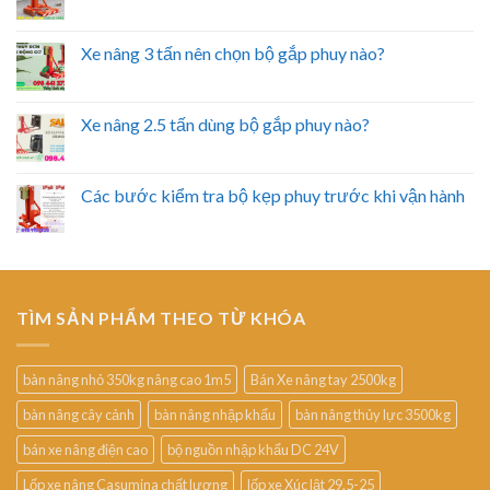
Xe nâng 3 tấn nên chọn bộ gắp phuy nào?
Xe nâng 2.5 tấn dùng bộ gắp phuy nào?
Các bước kiểm tra bộ kẹp phuy trước khi vận hành
TÌM SẢN PHẨM THEO TỪ KHÓA
bàn nâng nhỏ 350kg nâng cao 1m5
Bán Xe nâng tay 2500kg
bàn nâng cây cảnh
bàn nâng nhập khẩu
bàn nâng thủy lực 3500kg
bán xe nâng điện cao
bộ nguồn nhập khẩu DC 24V
Lốp xe nâng Casumina chất lượng
lốp xe Xúc lật 29.5-25