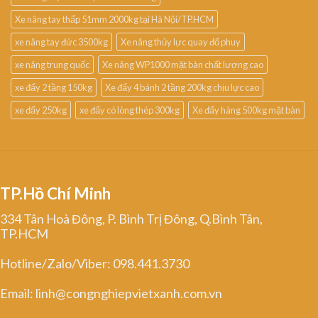
Xe nâng tay thấp 51mm 2000kg tại Hà Nội/TP.HCM
xe nâng tay đức 3500kg
Xe nâng thủy lực quay đổ phuy
xe nâng trung quốc
Xe nâng WP1000 mặt bàn chất lượng cao
xe đẩy 2 tầng 150kg
Xe đẩy 4 bánh 2 tầng 200kg chịu lực cao
xe đẩy 250kg
xe đẩy có lòng thép 300kg
Xe đẩy hàng 500kg mặt bàn
TP.Hồ Chí Minh
334 Tân Hoà Đông, P. Bình Trị Đông, Q.Bình Tân,
TP.HCM
Hotline/Zalo/Viber: 098.441.3730
Email: linh@congnghiepvietxanh.com.vn