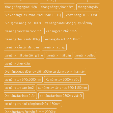
thang nâng người điện
thang nâng tự hành 8m
thang nâng đôi
Vỏ xe nâng Casumina 28x9-15 (8.15-15)
Vỏ xe nâng DEESTONE
Vỏ đặc xe nâng Pio 5.00-8
xe nâng bán tự động quay đổ phuy
xe nâng cao 1 tấn cao 1m6
xe nâng cao 2 tấn 1m6
xe nâng chậu cảnh 500kg
xe nâng dài 685x1600mm
xe nâng gắn cân đài loan
xe nâng hạ thấp
xe nâng mặt bàn điện giá rẻ
xe nâng nhật bản
xe nâng pallet
xe nâng phuy dầu
Xe nâng quay đổ phuy điện 500kg sử dụng trong nhà máy
xe nâng tay 540x2000mm
Xe nâng tay 3000kg đức
xe nâng tay cao 1m2
xe nâng tay càng hẹp 540x1150mm
Xe nâng tay inox 2 tấn
xe nâng tay inox 2500kg giá tốt
xe nâng tay niuli càng hẹp 540x1150mm
Xe nâng tay siêu thấp 51mm 2000kg