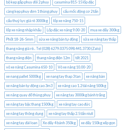
bộ kẹp gắp phuy đôi 2 phuy
casumina 815-15 lốp đặc
càng kẹp phuy đơn 1 thùng phuy
cẩu mốc động cơ 2 tấn
cẩu thuỷ lực giá rẻ 3000kg
lốp xe nâng 750-15
lốp xe nâng nhập khẩu
Lốp đặc xe nâng 9.00-20
mua xe đẩy 300kg
Phốt 18-26-5mm
sửa xe nâng bán tự động
sữa xe nâng tay thấp
thang nâng giá rẻ.. Tel (028) 6279.0375 098.441.3730 (Zalo)
thang nâng điện
thang nâng điện 12m
tết 2021
vỏ xe nâng Casumina 650-10
Vỏ xe nâng 10.00-20
xe nang pallet 5000kg
xe nang tay thap 3 tan
xe nâng bàn
xe nâng bán tự động cao 3m3
xe nâng cao 1.2 tải nâng 500kg
xe nâng quay đổ thùng phuy
xe nâng tay 3000kg bánh trắng
xe nâng tay bậc thang 1500kg
xe nâng tay cao đức
xe nâng tay thông dụng
xe nâng tay thấp 2.5 tấn niuli
xe nâng tay đài loan
Xe đẩy 4 bánh 350kg
xe đẩy 150kg xếp gọn