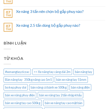
Th8
Xe nâng 3 tấn nên chọn bộ gắp phuy nào?
07
Th8
Xe nâng 2.5 tấn dùng bộ gắp phuy nào?
07
Th8
BÌNH LUẬN
TỪ KHÓA
#xenangtayziczac
=> Xe nâng tay càng dài 2m
bàn nâng tay
Bàn nâng tay 350kg nâng cao 1m5
bán xe nâng tay 51mm
bo kep phuy doi
bàn nâng có bánh xe 500kg
bàn nâng điện
bán xe nâng phuy điện
bán xe nâng tay 2 tấn nhập khẩu
bán xe nâng tay cao 500kg
bán xe nâng tay cao mặt bàn