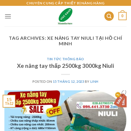
Skip
CHUYÊN CUNG CẤP THIẾT BỊ NÂNG HÀNG
to
0
content
TAG ARCHIVES:
XE NÂNG TAY NIULI TẠI HỒ CHÍ
MINH
TIN TỨC THÔNG BÁO
Xe nâng tay thấp 2500kg 3000kg Niuli
POSTED ON
15 THÁNG 12, 2023
BY
LINH
15
Th12