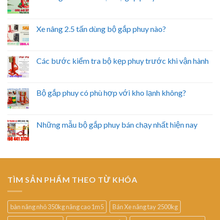
Xe nâng 2.5 tấn dùng bộ gắp phuy nào?
Các bước kiểm tra bộ kẹp phuy trước khi vận hành
Bộ gắp phuy có phù hợp với kho lạnh không?
Những mẫu bộ gắp phuy bán chạy nhất hiện nay
TÌM SẢN PHẨM THEO TỪ KHÓA
bàn nâng nhỏ 350kg nâng cao 1m5
Bán Xe nâng tay 2500kg