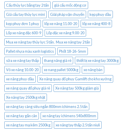
Cẩu thủy lực bằng tay 2 tấn
giá cẩu mốc động cơ
Giá cẩu tay thủy lực mini
Giải pháp vận chuyển
kẹp phuy dầu
kẹp phuy đơn 1 phuy
lốp xe nâng 11.00-20
lốp xe nâng 400-8
Lốp xe nâng đặc 600-9
Lốp đặc xe nâng 9.00-20
Mua xe nâng tay thủy lực 5 tấn. Mua xe nâng tay 2 tấn
Pallet nhựa màu xanh logistics
Phốt 18-26-5mm
sữa xe nâng tay thấp
thang nâng giá rẻ
thiết bị xe nâng tay 3000kg
Vỏ xe nâng 10.00-20
xe nang pallet 5000kg
xe nâng bàn
xe nâng phuy dầu
Xe nâng quay đổ phuy Gamlift cho kho xưởng
xe nâng quay đổ phuy giá rẻ
Xe nâng tay 500kg giảm giá
Xe nâng tay 2500kg nhật
xe nâng tay càng siêu ngắn 800mm ichimens 2.5 tấn
xe nâng tay gắn cân
xe nâng tay ichimens 540x800mm
xe nâng tay mạ kẽm 2500kg
xe nâng tay thấp 2.5 tấn niuli