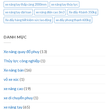
xe nâng tay thấp càng 2000mm
xe nâng tay thủy lực
xe nâng tay đài loan
xe nâng điện cao 3m3
Xe đẩy 4 bánh 350kg
Xe đẩy hàng tiết kiệm sức lao động
xe đẩy phong thạnh 600kg
DANH MỤC
Xe nâng quay đổ phuy
(13)
Thủy lực công nghiệp
(1)
Xe nâng bàn
(16)
vỏ xe xúc
(1)
xe nâng cao
(19)
xe di chuyển phuy
(1)
xe nâng tay
(65)