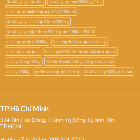
Xe nâng tay inox 2 tấn
xe nâng tay inox 2500kg giá tốt
xe nâng tay niuli càng hẹp 540x1150mm
Xe nâng tay siêu thấp 51mm 2000kg
Xe nâng tay thấp 51mm 2000kg tại Hà Nội/TP.HCM
xe nâng tay đức 3500kg
Xe nâng thủy lực quay đổ phuy
xe nâng trung quốc
Xe nâng WP1000 mặt bàn chất lượng cao
xe đẩy 2 tầng 150kg
Xe đẩy 4 bánh 2 tầng 200kg chịu lực cao
xe đẩy 250kg
xe đẩy có lòng thép 300kg
Xe đẩy hàng 500kg mặt bàn
TP.Hồ Chí Minh
334 Tân Hoà Đông, P. Bình Trị Đông, Q.Bình Tân,
TP.HCM
Hotline/Zalo/Viber: 098.441.3730