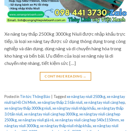
Xe nâng tay thấp 2500kg 3000kg Niuli được nhập khẩu trực
tiếp, là loại xe nâng tay được sử dụng thông dụng trong công
nghiệp và dân dụng. dùng nâng và di chuyển hàng hóa trong
kho hàng và bến bãi. Ưu điểm của loại xe nâng này là di
chuyển nhẹ nhàng, tiết kiệm sức […]
CONTINUE READING
→
Posted in
Tin tức Thông Báo
|
Tagged
xe nâng tay niuli 2500kg
,
xe nâng tay
niuli tại Hồ Chí Minh
,
xe nâng tay thấp 2.5 tấn niuli
,
xe nâng tay niuli càng hẹp
,
xe nâng tay thấp 3000kg niuli
,
xe nâng tay niuli nhập khẩu
,
xe nâng tay thấp
3.0 tấn niuli
,
xe nâng tay niuli càng hẹp 3000kg
,
xe nâng tay niuli càng hẹp
2500kg
,
xe nâng tay niuli giá rẻ
,
xe nâng tay niuli càng hẹp 540x1150mm
,
xe
nâng tay niuli 3000kg
,
xe nâng tay thấp niuli nhập khẩu
,
xe nâng tay niuli