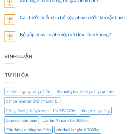
Xe nâng 2.5 tấn dùng bộ gắp phuy nào?
07
Th8
Các bước kiểm tra bộ kẹp phuy trước khi vận hành
06
Th8
Bộ gắp phuy có phù hợp với kho lạnh không?
06
Th8
BÌNH LUẬN
TỪ KHÓA
=> Xe nâng tay càng dài 2m
Bàn nâng tay 350kg nâng cao 1m5
bán xe nâng tay 2 tấn nhập khẩu
Bộ nguồn điện thủy lực mini 12v 24V 220V
bộ kẹp phuy nâng
bộ nguồn cẩu nâng
Cần tìm Xe nâng tay 2000kg
Cẩu thủy lực bằng tay 2 tấn
cẩu thuỷ lực giá rẻ 3000kg