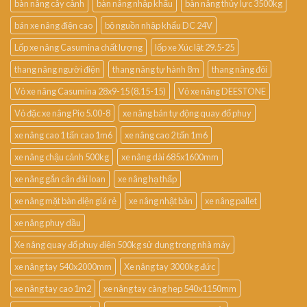
bàn nâng cây cảnh
bàn nâng nhập khẩu
bàn nâng thủy lực 3500kg
bán xe nâng điện cao
bộ nguồn nhập khẩu DC 24V
Lốp xe nâng Casumina chất lượng
lốp xe Xúc lật 29.5-25
thang nâng người điện
thang nâng tự hành 8m
thang nâng đôi
Vỏ xe nâng Casumina 28x9-15 (8.15-15)
Vỏ xe nâng DEESTONE
Vỏ đặc xe nâng Pio 5.00-8
xe nâng bán tự động quay đổ phuy
xe nâng cao 1 tấn cao 1m6
xe nâng cao 2 tấn 1m6
xe nâng chậu cảnh 500kg
xe nâng dài 685x1600mm
xe nâng gắn cân đài loan
xe nâng hạ thấp
xe nâng mặt bàn điện giá rẻ
xe nâng nhật bản
xe nâng pallet
xe nâng phuy dầu
Xe nâng quay đổ phuy điện 500kg sử dụng trong nhà máy
xe nâng tay 540x2000mm
Xe nâng tay 3000kg đức
xe nâng tay cao 1m2
xe nâng tay càng hẹp 540x1150mm